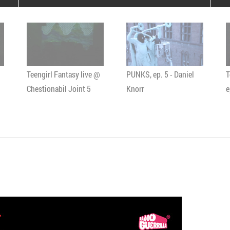
poloneze la București
PEOPLE OF ROMANIA se
lansează la galeria Simeza
All Stars For
Outernational
Teengirl Fantasy live @
PUNKS, ep. 5 - Daniel
T
Chestionabil Joint 5
Knorr
e