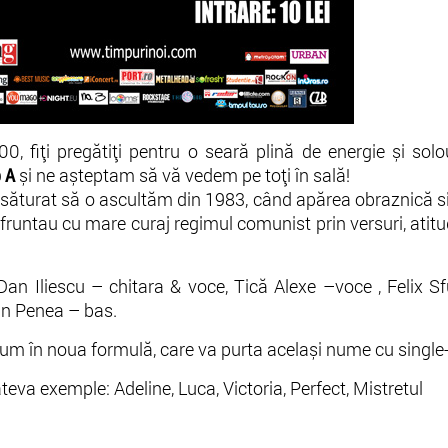
0, fiți pregătiți pentru o seară plină de energie și solo
 A
și ne așteptam să vă vedem pe toți în sală!
săturat să o ascultăm din 1983, când apărea obraznică si
nfruntau cu mare curaj regimul comunist prin versuri, atitu
n Iliescu – chitara & voce, Tică Alexe –voce , Felix Sf
n Penea – bas.
m în noua formulă, care va purta același nume cu single-u
eva exemple: Adeline, Luca, Victoria, Perfect, Mistretul