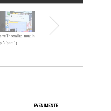
erre Thaemlitz | muz.in
Karpov not Kasparov
DAEDELUS |
p.3 (part.1)
live in CONTROL
9
EVENIMENTE