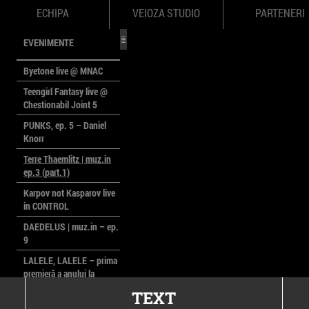
ECHIPA
VEIOZA STUDIO
PARTENERI
EVENIMENTE
Byetone live @ MNAC
Teengirl Fantasy live @
Chestionabil Joint 5
PUNKS, ep. 5 – Daniel
Knorr
Terre Thaemlitz | muz.in
ep.3 (part.1)
Karpov not Kasparov live
in CONTROL
DAEDELUS | muz.in – ep.
9
LALELE, LALELE – prima
premieră a anului la
MACAZ
TEXT
CinePOLSKA – filme