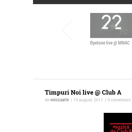
Byetone live @ MNAC
Timpuri Noi live @ Club A
veiozaarte
de
| 15 august, 2011 | 0 comentarii