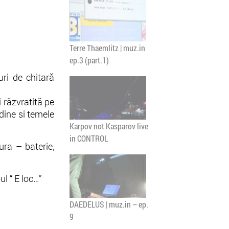
Terre Thaemlitz | muz.in
ep.3 (part.1)
uri de chitară
 răzvratită pe
dine si temele
Karpov not Kasparov live
in CONTROL
ura – baterie,
l “ E loc…”
DAEDELUS | muz.in – ep.
9