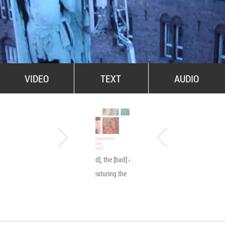
All Stars For Outernational
VIDEO
TEXT
AUDIO
The [good], the [bad] & the
Byetone live @ MNA
[ugly]… featuring the
[beauty]