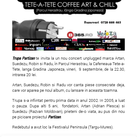
Brazda lui Novac lanseaza
Dressing Room Sho
"Dizzy"
Party Alternative Ed
Trupa Partizan
te invita la un nou concert unplugged marca Artan,
Suedezu, Robin si Radu, în Parcul Herastrau, la Cafeneaua Tete-a-
Popa Nan 82
Tete, langa Gradina Japoneza, vineri, 9 septembrie, de la 22.30,
intrarea 20 lei.
Artan, Suedezu, Robin si Radu vor canta piese consecrate deja,
care vor aparea pe noul album, cu lansare in aceasta toamna.
Trupa s-a infiintat pentru prima data in anul 2002. In 2005, a luat
o pauza. Dupa alti 5 ani, fondatorii, Artan (Adrian Plesca) si
Suedezu (Razvan Moldovan), prieteni de-o viata, au pus din nou
pe picioare proiectul
Partizan
.
Redebutul a avut loc la Festivalul Peninsula (Targu-Mures).