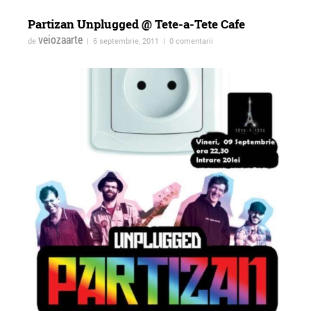
Partizan Unplugged @ Tete-a-Tete Cafe
veiozaarte
de
| 6 septembrie, 2011 | 0 comentarii
ForTheWin @Galeria 26, 17
Vernisajul expoziției
mai 2013
colective Bucureşti
Optimixed la Imbold,
Galeria