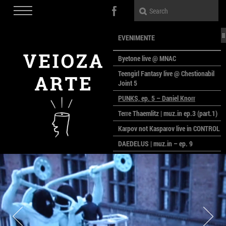
EVENIMENTE
Byetone live @ MNAC
Teengirl Fantasy live @ Chestionabil
Joint 5
PUNKS, ep. 5 – Daniel Knorr
Terre Thaemlitz | muz.in ep.3 (part.1)
Karpov not Kasparov live in CONTROL
DAEDELUS | muz.in – ep. 9
LALELE, LALELE – prima premieră a
anului la MACAZ
CinePOLSKA – filme poloneze la
București
PEOPLE OF ROMANIA se lansează la
galeria Simeza