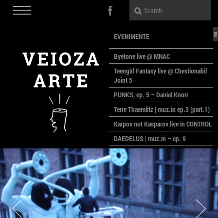
EVENIMENTE
Byetone live @ MNAC
Teengirl Fantasy live @ Chestionabil
Joint 5
PUNKS, ep. 5 – Daniel Knorr
Terre Thaemlitz | muz.in ep.3 (part.1)
Karpov not Kasparov live in CONTROL
DAEDELUS | muz.in – ep. 9
LALELE, LALELE – prima premieră a
anului la MACAZ
CinePOLSKA – filme poloneze la
București
PEOPLE OF ROMANIA se lansează la
galeria Simeza