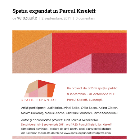
Spatiu expandat in Parcul Kiseleff
veiozaarte
de
| 2 septembrie, 2011 | 0 comentarii
ForTheWin @Galeria 26, 17
Vernisajul expoziției
mai 2013
colective Bucureşti
Optimixed la Imbold,
Galeria