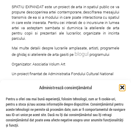
SPATIU EXPANDAT este un proiect de arta in spatiul public ce va
propune descoperirea artei contemporane, descifrarea mesajului
transmis de ea si a modului in care poate interactiona cu spatiul
in care este inserata. Pentru cei interati de o incursiune in lumea
artei va asteptam sambata si duminica la atelierele de arta
pentru copii si prezentari ale lucrarilor, organizate in incinta
parcului.
Mai multe detalii despre lucrarile amplasate, artisti, programele
blogul
de ghidaj si atelierele de arta gasiti pe
programului
Organizator: Asociatia Volum Art
Un proiect finantat de Administratia Fondului Cultural National
Parteneri: Primaria Sector 1, On Media International, Global
Administrează consimțământul
Mindscape, Gebruder Weiss, Muzeul National al Taranului Roman
Recomandat de Dilema Veche
Pentru a oferi cea mai bună experiență, folosim tehnologii, cum ar fi cookie-uri,
pentru a stoca și/sau accesa informațiile despre dispozitive. Consimțământul pentru
Parteneri Media: Radio Romania Cultural, Decat o Revista, Veioza
aceste tehnologii ne permite să procesăm date, cum ar fi comportamentul de navigare
Arte, Vernisaje.com, Modernism.ro, Metropotam, Web@Cultura
sau ID-uri unice pe acest site. Dacă nu îți dai consimțământul sau îți retragi
consimțământul dat poate avea afecte negative asupra unor anumite funcționalități
și funcții.