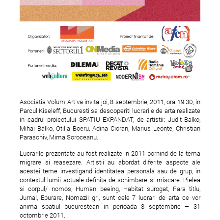
Brazda lui Novac lanseaza
Dressing Room Sho
"Dizzy"
Party Alternative Ed
Asociatia Volum Art va invita joi, 8 septembrie, 2011, ora 19.30, in
Popa Nan 82
Parcul Kiseleff, Bucuresti sa descoperiti lucrarile de arta realizate
in cadrul proiectului SPATIU EXPANDAT, de artistii: Judit Balko,
Mihai Balko, Otilia Boeru, Adina Cioran, Marius Leonte, Christian
Paraschiv, Mima Soroceanu.
Lucrarile prezentate au fost realizate in 2011 pornind de la tema
migrare si reasezare. Artistii au abordat diferite aspecte ale
acestei teme investigand identitatea personala sau de grup, in
contextul lumii actuale definita de schimbare si miscare. Pielea
si corpul/ nomos, Human beeing, Habitat surogat, Fara titlu,
Jurnal, Epurare, Nomazii gri, sunt cele 7 lucrari de arta ce vor
anima spatiul bucurestean in perioada 8 septembrie – 31
octombrie 2011.