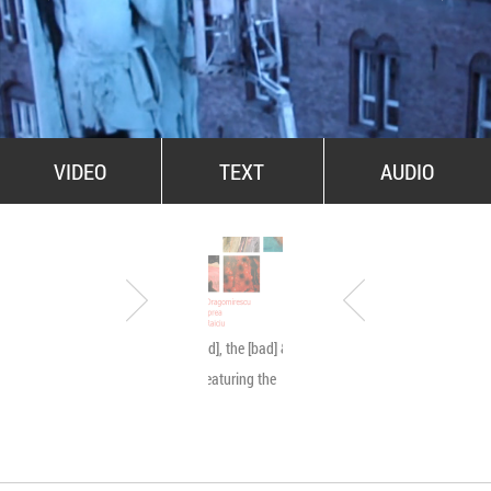
All Stars For Outernational
VIDEO
TEXT
AUDIO
The [good], the [bad] & the
Byetone live @ MNA
[ugly]… featuring the
[beauty]