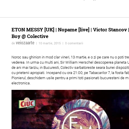
ETON MESSY [UK] | Nopame [live] | Victor Stancov |
Boy @ Colective
veiozaarte
de
| 10 martie, 2015 | 0 comentarii
Noroc sau ghinion in mod clar vineri, 13 martie, e o zi pe care nu o poti tr
vederea. In urma cu multi ani, Sir William Herschel descoperea planeta 
de ani mai tarziu, in Bucuresti, Colectiv sarbatoreste seara bunei dispozi
cu prietenii apropiati. Incepand cu ora 21:00, pe Tabacarilor 7, la fosta fa
Pionierul, deschidem usile pentru a primi toti pasionati bucuresteni de 
electronica.
Intimni osvetlni (Lumină
HYBRIDS - Festival
intimă) la Cineclub FILM
Internațional de Artă,
MENU
Fotografie, Videoart și
Pictură