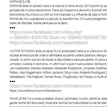
NOPAME [LIVE]
NOPAME este un proiect care s-a nascut in iarna anului 2013 printr-un ja
pe baza de muzica electronica. Pana azi Nopame a devenit o fuziune int
electronica (Nu Disco) cu ritmuri live tropicale cu influente de jazz si fun
format de mix, suprapusa cu percutii si saxofon live. O muzica eleganta 
stare de libertate, foarte persuasiva la dans.
●●●
https://www.facebook.com/video.php?
v=366095143557401&set=vb.169445736555677&ty
https://www.facebook.com/nopameband
VICTOR STANCOV este un tanar DJ si producator nascut si crescut in Bu
studiat arhitectura de unde si afinitatea sa pentru artele plastice, design-u
vizuale. In primii sai ani de studio a dezvoltate o pasiune pentru muzica s
urmeze o cariera in domeniu. In ultimii ani a pus muzica alaturi de Butch
Jori Hulkkonen, Charles Webster, Alexander Robotnick, Jimpster, Matthia
Patlac, Alex Niggemann, Milton Jackson, Shur-i-Kan, Roberto Rodriguez,
Westbeech, The Rapture, Tanner Ross, Thugfucker, Ian Pooley si multi alț
●●●
https://www.facebook.com/victorstancovro
https://soundcloud.com/victorstancov
CHARLIE BOY a cunoscut atatea cluburi, promoteri, muzici, artisti la viata
garda veche din Bucuresti, incat era normal ca maturizarea lui sa fie atat 
Descoperind diverse moduri in care determina oamenii sa abandoneze di