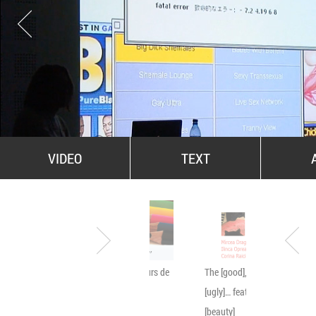
VIDEO
TEXT
"Vezi MACRO?"-concurs de
The [good], the [bad] & the
fotografie
[ugly]… featuring the
[beauty]