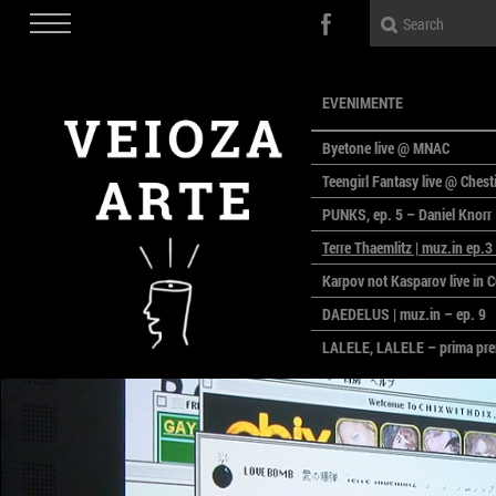
EVENIMENTE
Byetone live @ MNAC
Teengirl Fantasy live @ Chest
PUNKS, ep. 5 – Daniel Knorr
Terre Thaemlitz | muz.in ep.3 
Karpov not Kasparov live in
DAEDELUS | muz.in – ep. 9
LALELE, LALELE – prima prem
MACAZ
CinePOLSKA – filme poloneze
PEOPLE OF ROMANIA se lanse
Simeza
All Stars For Outernational