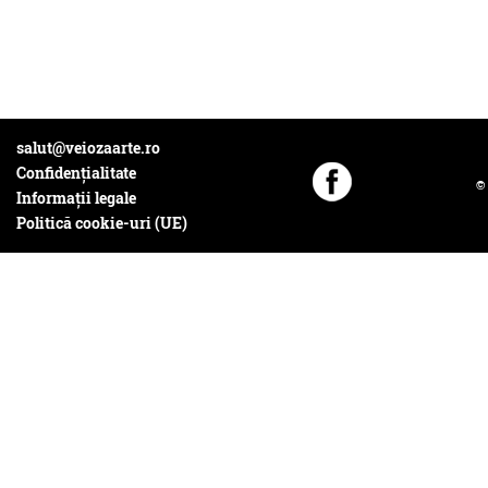
salut@veiozaarte.ro
Confidențialitate
©
Informații legale
Politică cookie-uri (UE)