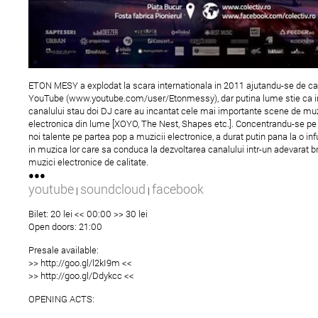
noname.art - 7 aprilie
"Arta la zid" cu Dan
Perjovschi
ETON MESY a explodat la scara internationala in 2011 ajutandu-se de ca
YouTube (www.youtube.com/user/Etonmessy), dar putina lume stie ca i
canalului stau doi DJ care au incantat cele mai importante scene de mu
electronica din lume [XOYO, The Nest, Shapes etc.]. Concentrandu-se pe
noi talente pe partea pop a muzicii electronice, a durat putin pana la o in
in muzica lor care sa conduca la dezvoltarea canalului intr-un adevarat b
muzici electronice de calitate.
●●●
youtube
soundcloud
facebook
|
|
Bilet: 20 lei << 00:00 >> 30 lei
Open doors: 21:00
Presale available:
>> http://goo.gl/l2kI9m <<
>> http://goo.gl/Ddykcc <<
OPENING ACTS: