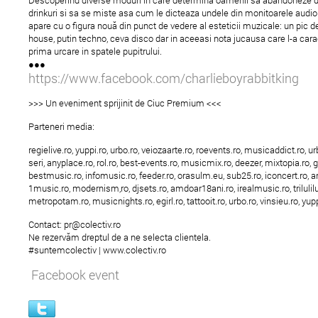
drinkuri si sa se miste asa cum le dicteaza undele din monitoarele audio.
apare cu o figura nouă din punct de vedere al esteticii muzicale: un pic 
house, putin techno, ceva disco dar in aceeasi nota jucausa care l-a carac
prima urcare in spatele pupitrului.
●●●
https://www.facebook.com/charlieboyrabbitking
>>> Un eveniment sprijinit de Ciuc Premium <<<
Parteneri media:
regielive.ro, yuppi.ro, urbo.ro, veiozaarte.ro, roevents.ro, musicaddict.ro, u
seri, anyplace.ro, rol.ro, best-events.ro, musicmix.ro, deezer, mixtopia.ro, 
bestmusic.ro, infomusic.ro, feeder.ro, orasulm.eu, sub25.ro, iconcert.ro, a
1music.ro, modernism,ro, djsets.ro, amdoar18ani.ro, irealmusic.ro, trilulilu
metropotam.ro, musicnights.ro, egirl.ro, tattooit.ro, urbo.ro, vinsieu.ro, yup
Contact: pr@colectiv.ro
Ne rezervăm dreptul de a ne selecta clientela.
#suntemcolectiv | www.colectiv.ro
Facebook event