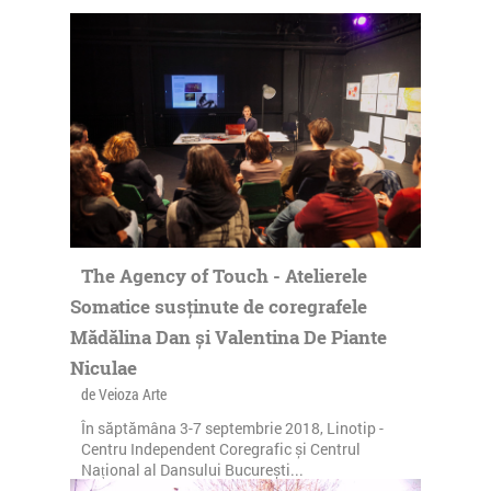
The Agency of Touch - Atelierele
Somatice susținute de coregrafele
Mădălina Dan și Valentina De Piante
Niculae
de Veioza Arte
În săptămâna 3-7 septembrie 2018, Linotip -
Centru Independent Coregrafic și Centrul
Național al Dansului București...