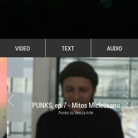
All Stars For Outernational
VIDEO
TEXT
AUDIO
PUNKS, ep.7 - Mitos Micleusanu
Punks cu Veioza Arte