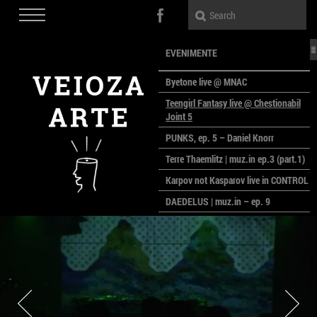
EVENIMENTE
Byetone live @ MNAC
Teengirl Fantasy live @ Chestionabil
Joint 5
PUNKS, ep. 5 – Daniel Knorr
Terre Thaemlitz | muz.in ep.3 (part.1)
Karpov not Kasparov live in CONTROL
DAEDELUS | muz.in – ep. 9
LALELE, LALELE – prima premieră a
anului la MACAZ
CinePOLSKA – filme poloneze la
București
PEOPLE OF ROMANIA se lansează la
galeria Simeza