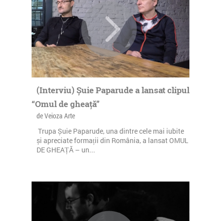
(Interviu) Șuie Paparude a lansat clipul
“Omul de gheață”
de Veioza Arte
Trupa Șuie Paparude, una dintre cele mai iubite
și apreciate formații din România, a lansat OMUL
DE GHEAȚĂ – un...