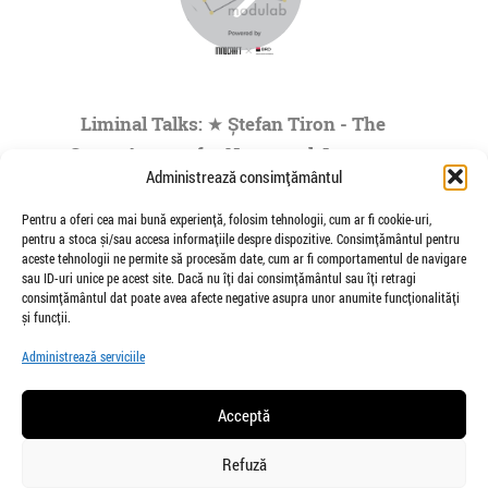
Liminal Talks: ★ Ștefan Tiron - The
Space Agency for Nocturnal Journeys
Administrează consimțământul
to the Origins of the Universe- by
Modulab @POINT
Pentru a oferi cea mai bună experiență, folosim tehnologii, cum ar fi cookie-uri,
pentru a stoca și/sau accesa informațiile despre dispozitive. Consimțământul pentru
de Veioza Arte
aceste tehnologii ne permite să procesăm date, cum ar fi comportamentul de navigare
Stefan Tiron is an artist living and working
sau ID-uri unice pe acest site. Dacă nu îți dai consimțământul sau îți retragi
between Bucharest and Berlin. He is the founder
consimțământul dat poate avea afecte negative asupra unor anumite funcționalități
and co-curator of The Space Agency...
și funcții.
»
1
|
2
|
3
|
4
|
5
...
Administrează serviciile
Pagina 1 din
73
Acceptă
Refuză
salut@veiozaarte.ro