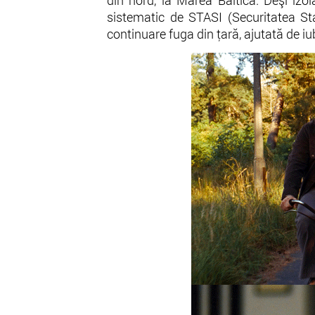
din nord, la Marea Baltică. Deşi izol
sistematic de STASI (Securitatea St
continuare fuga din ţară, ajutată de iub