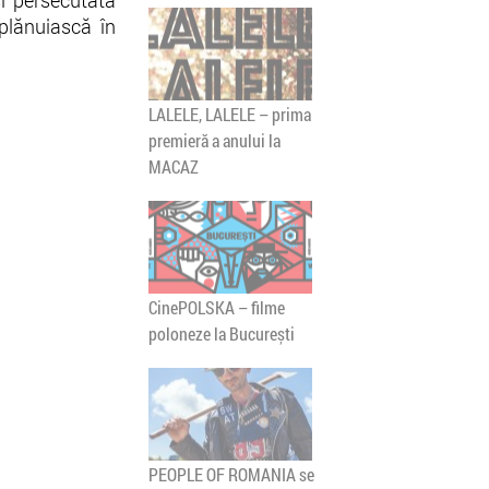
şi persecutată
plănuiască în
LALELE, LALELE – prima
premieră a anului la
MACAZ
CinePOLSKA – filme
poloneze la București
PEOPLE OF ROMANIA se