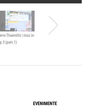
erre Thaemlitz | muz.in
Karpov not Kasparov
DAEDELUS |
p.3 (part.1)
live in CONTROL
9
EVENIMENTE