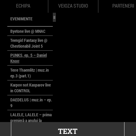
ECHIPA
VEIOZA STUDIO
PARTENERI
EVENIMENTE
Byetone live @ MNAC
Teengirl Fantasy live @
Chestionabil Joint 5
PUNKS, ep. 5 – Daniel
Knorr
Terre Thaemlitz | muz.in
ep.3 (part.1)
Karpov not Kasparov live
in CONTROL
DAEDELUS | muz.in – ep.
9
LALELE, LALELE – prima
premieră a anului la
MACAZ
TEXT
CinePOLSKA – filme