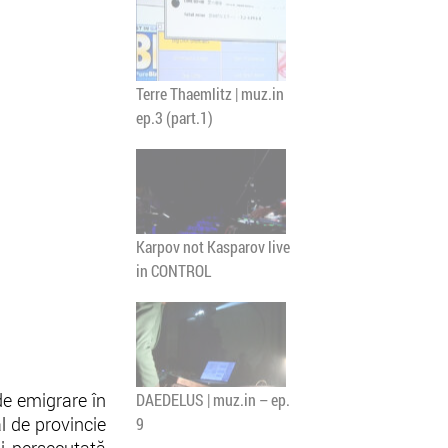
Terre Thaemlitz | muz.in
ep.3 (part.1)
Karpov not Kasparov live
in CONTROL
de emigrare în
DAEDELUS | muz.in – ep.
l de provincie
9