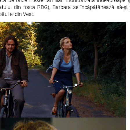
ată de orice îi este familiar, monitorizată îndeaproape 
atului din fosta RDG), Barbara se încăpăţânează să-şi 
itul ei din Vest.