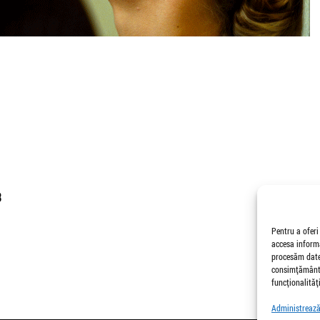
013
Pentru a oferi
accesa informa
procesăm date,
consimțământu
funcționalități
Administrează 