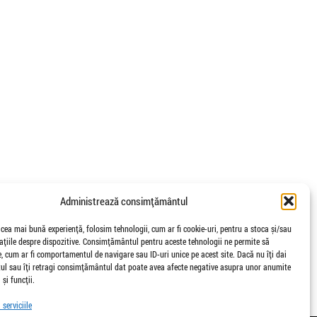
Administrează consimțământul
 cea mai bună experiență, folosim tehnologii, cum ar fi cookie-uri, pentru a stoca și/sau
țiile despre dispozitive. Consimțământul pentru aceste tehnologii ne permite să
 cum ar fi comportamentul de navigare sau ID-uri unice pe acest site. Dacă nu îți dai
l sau îți retragi consimțământul dat poate avea afecte negative asupra unor anumite
 și funcții.
serviciile