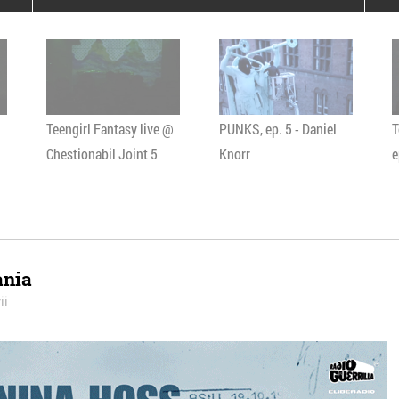
poloneze la București
PEOPLE OF ROMANIA se
lansează la galeria Simeza
All Stars For
Outernational
Teengirl Fantasy live @
PUNKS, ep. 5 - Daniel
T
Chestionabil Joint 5
Knorr
e
ania
ii