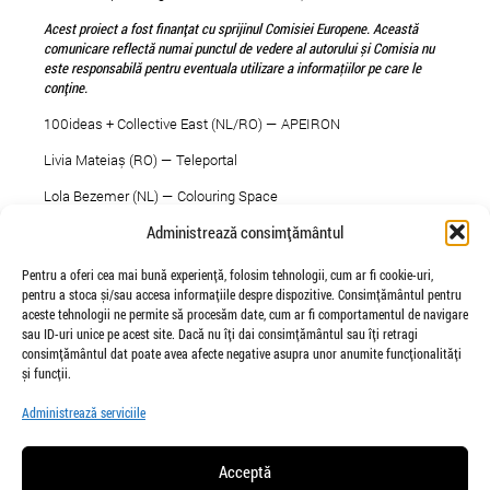
Acest proiect a fost finan
ț
at cu sprijinul Comisiei Europene. Aceast
ă
comunicare reflect
ă
numai punctul de vedere al autorului
ș
i Comisia nu
este responsabil
ă
pentru eventuala utilizare a informa
ţ
iilor pe care le
con
ț
ine.
100ideas + Collective East (NL/RO) — APEIRON
Livia Mateiaș (RO) — Teleportal
Lola Bezemer (NL) — Colouring Space
Administrează consimțământul
Łucja Grodzicka (PL/UK) — Between
Marius Jurca (RO) — INTROSPECTION_2014
Pentru a oferi cea mai bună experiență, folosim tehnologii, cum ar fi cookie-uri,
pentru a stoca și/sau accesa informațiile despre dispozitive. Consimțământul pentru
More information about the X Platform are available at
aceste tehnologii ne permite să procesăm date, cum ar fi comportamentul de navigare
www.waspmagazine.com
.
sau ID-uri unice pe acest site. Dacă nu îți dai consimțământul sau îți retragi
consimțământul dat poate avea afecte negative asupra unor anumite funcționalități
și funcții.
Administrează serviciile
Acceptă