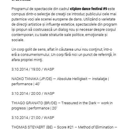
Programul de spectacole din cadrul
eXplore dance festival #9
este
compus dintr-o selecție de creații ce introduc publicului cele mai
puternice voci ale scenei europene de dans. Utilizând o varietate
de direcții artistice și influențe estetice, spectacolele din program
își propun să costruiască un dialog nou și necesar despre corpul
contemporan, cu toate straturile sale politice, emoționale și
sociale.
Un corp golit de sens, aflat în căutarea unui nou conținut, într-o
eră a consumerismului. Un corp fără nici un punct de referință, în
afara propriei minți.
3.10.2014 / 19:00 / WASP
NAOKO TANAKA (JP/DE) — Absolute Helligkeit — instalație |
performance | 40’
3.10.2014 / 20:00 / WASP
THIAGO GRANATO (BR/DE) – Treasured in the Dark — work in
progress | performance | 20’
3.10.2014 / 21:00 / WASP
THOMAS STEYAERT (BE) – Score #21 – Method of Elimination —