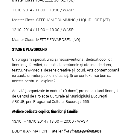
11.10. 2014 / 11:00 – 13:00 / WASP
Master Class: STEPHANIE CUMMING / LIQUID LOFT (AT)
12.10. 2014 / 11:00 – 13:00 / WASP
Master Class: METTE EDVARDSEN (NO)
STAGE & PLAYGROUND
Un program special, unic şi neconvenţional, dedicat copiilor,
tinerilor şi familiei, incluzând spectacole şi ateliere de dans,
teatru, new-media, desene creative şi jocuri. Arta contemporană
îşi caută un viitor public îndrăzneţ. Şi ce context mai bun ca
acesta pentru a-l explora?
Activități organizate in cadrul “+0 dans”, proiect cultural finanțat
de Centrul de Proiecte Culturale al Municipiului Bucureşti —
ARCUB, prin Programul Cultural București 555.
Ateliere dedicate copiilor, tinerilor
ș
i familiei
13.10. – 19.10.2014 / 18:00 – 20:00 / WASP
BODY & ANIMATION — atelier
live cinema-performance