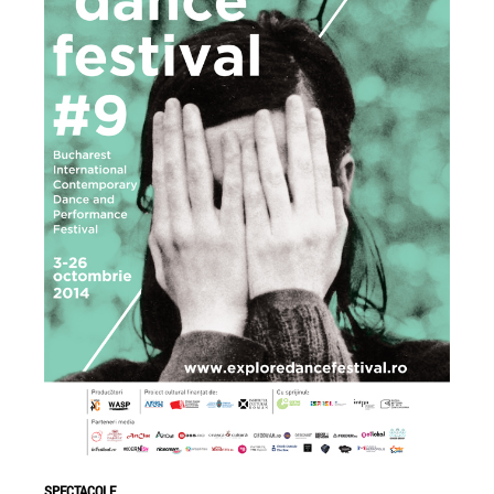
Castigatorii NexT 2011
Sonic Boom - The N
Composers #4 MAO
Dezinhibator live act
SPECTACOLE