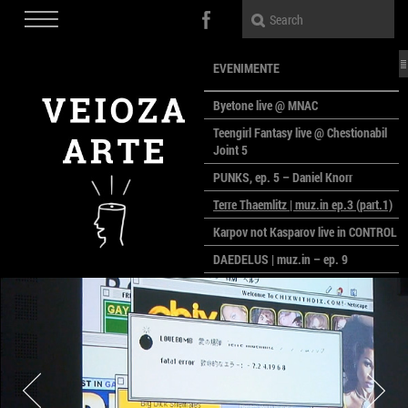
EVENIMENTE
Byetone live @ MNAC
Teengirl Fantasy live @ Chestionabil
Joint 5
PUNKS, ep. 5 – Daniel Knorr
Terre Thaemlitz | muz.in ep.3 (part.1)
Karpov not Kasparov live in CONTROL
DAEDELUS | muz.in – ep. 9
LALELE, LALELE – prima premieră a
anului la MACAZ
CinePOLSKA – filme poloneze la
București
PEOPLE OF ROMANIA se lansează la
galeria Simeza