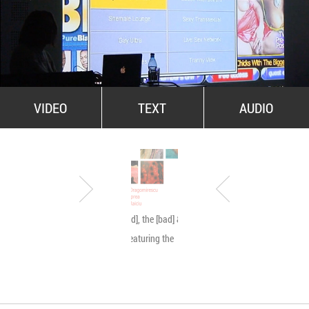
All Stars For Outernational
VIDEO
TEXT
AUDIO
The [good], the [bad] & the
Byetone live @ MNA
[ugly]… featuring the
[beauty]