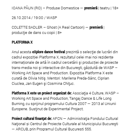
IOANA PĂUN (RO) – Produse Domestice —
premier
ă
| teatru | 18+
26.10.2014 / 19:00 / WASP
COLETTE SADLER – Ghost (A Real Cartoon) —
premier
ă
|
producție de dans cu copii | 8+
PLATFORMA X
Anul acesta
eXplore dance festival
prezintă o selecție de lucrări din
cadrul expoziţiei Platforma X, rezultatul celei mai noi rezidenţe
internaţionale de artă în cadrul cercetării şi producţiei de proiecte
trans-media noi şi interactive din Bucureşti, găzduită de WASP –
Working Art Space and Production. Expoziţia Platforma X este
curată de Olivia Nitiş. Mentori: Marilena Preda-Sânc, Ciprian
Ciuclea, Jan Eugen şi Cosmina Chițuc.
Platforma X este un proiect organizat de:
Asociația 4 Culture, WASP –
Working Art Space and Production, Tangaj Dance & Life Long
Burning, cu sprijinul programului Cultura 2007 — 2013 al Uniunii
Europene. Susținut de Experimental Project.
Proiect cultural finan
ț
at de:
AFCN — Administrația Fondului Cultural
Național și Centrul de Proiecte Culturale al Municipiului Bucureşti
— ARCUB, prin Programul Cultural București 555.