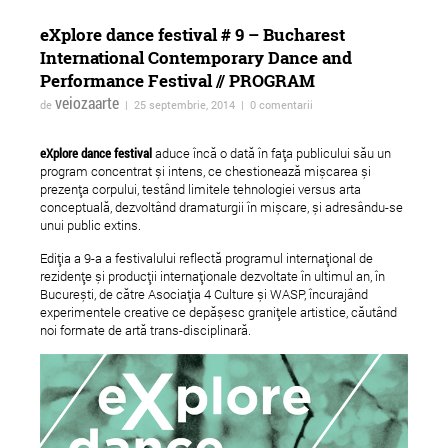
eXplore dance festival # 9 – Bucharest
International Contemporary Dance and
Performance Festival // PROGRAM
veiozaarte
de
| 25 septembrie, 2014 | 0 comentarii
eXplore dance festival
aduce încă o dată în fața publicului său un
program concentrat și intens, ce chestionează mișcarea și
prezența corpului, testând limitele tehnologiei versus arta
conceptuală, dezvoltând dramaturgii în mișcare, și adresându-se
unui public extins.
Intimni osvetlni (Lumină
HYBRIDS - Festival
Ediția a 9-a a festivalului reflectă programul internațional de
intimă) la Cineclub FILM
Internațional de Artă
rezidențe și producții internaționale dezvoltate în ultimul an, în
MENU
Fotografie, Videoart 
București, de către Asociația 4 Culture și WASP, încurajând
experimentele creative ce depășesc granițele artistice, căutând
Pictură
noi formate de artă trans-disciplinară.