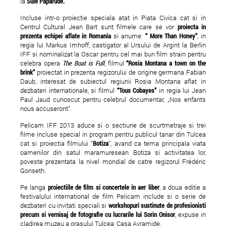
la
Suie Paparude.
Incluse intr-o proiectie speciala atat in Piata Civica cat si in
Centrul Cultural Jean Bart sunt filmele care se vor
proiecta in
prezenta echipei aflate in Romania
si anume:
“ More Than Honey”
, in
regia lui Markus Imhoff, castigator al Ursului de Argint la Berlin
IFF si nominalizat la Oscar pentru cel mai bun film strain pentru
celebra opera
The Boat is Full
, filmul
“Rosia Montana a town on the
brink”
proiectat in prezenta regizorului de origine germana Fabian
Daub, interesat de subiectul regiunii Rosia Montana aflat in
dezbateri internationale, si filmul
“Tous Cobayes”
in regia lui Jean
Paul Jaud cunoscut pentru celebrul documentar, „Nos enfants
nous accuseront”.
Pelicam IFF 2013 aduce si o sectiune de scurtmetraje si trei
filme incluse special in program pentru publicul tanar din Tulcea
cat si proiectia filmului “
Botiza
”, avand ca tema principala viata
oamenilor din satul maramuresean Botiza si activitatea lor,
poveste prezentata la nivel mondial de catre regizorul Frédéric
Gonseth.
Pe langa
proiectiile de film si concertele in aer liber
, a doua editie a
festivalului international de film Pelicam include si o serie de
dezbateri cu invitati speciali si
workshopuri sustinute de profesionisti
precum si vernisaj de fotografie cu lucrarile lui Sorin Onisor
, expuse in
cladirea muzeu a orasului Tulcea, Casa Avramide.