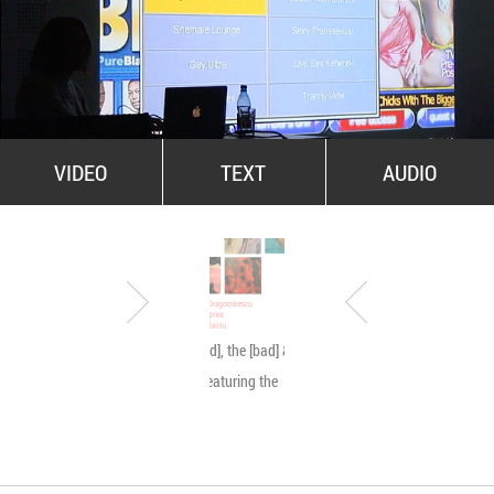
All Stars For Outernational
VIDEO
TEXT
AUDIO
The [good], the [bad] & the
Byetone live @ MNA
[ugly]… featuring the
[beauty]