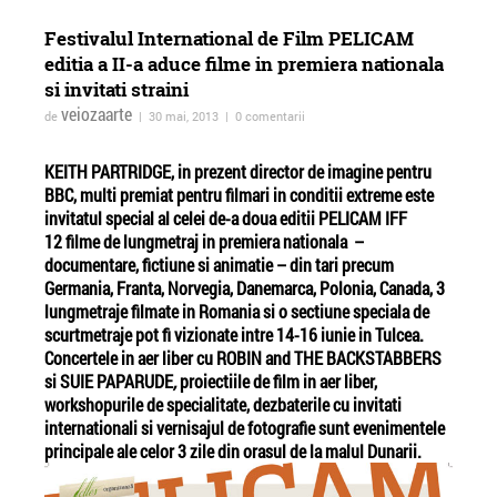
Festivalul International de Film PELICAM
editia a II-a aduce filme in premiera nationala
si invitati straini
veiozaarte
de
| 30 mai, 2013 | 0 comentarii
KEITH PARTRIDGE, in prezent director de imagine pentru
BBC, multi premiat pentru filmari in conditii extreme este
invitatul special al celei de-a doua editii PELICAM IFF
12 filme de lungmetraj in premiera nationala –
Intimni osvetlni (Lumină
HYBRIDS - Festival
documentare, fictiune si animatie – din tari precum
Germania, Franta, Norvegia, Danemarca, Polonia, Canada, 3
intimă) la Cineclub FILM
Internațional de Artă
lungmetraje filmate in Romania si o sectiune speciala de
MENU
Fotografie, Videoart 
scurtmetraje pot fi vizionate intre 14-16 iunie in Tulcea.
Pictură
Concertele in aer liber cu ROBIN and THE BACKSTABBERS
si SUIE PAPARUDE
,
proiectiile de
film in aer liber,
workshopurile de specialitate, dezbaterile cu invitati
internationali si vernisajul de fotografie sunt evenimentele
principale ale celor 3 zile din orasul de la malul Dunarii.