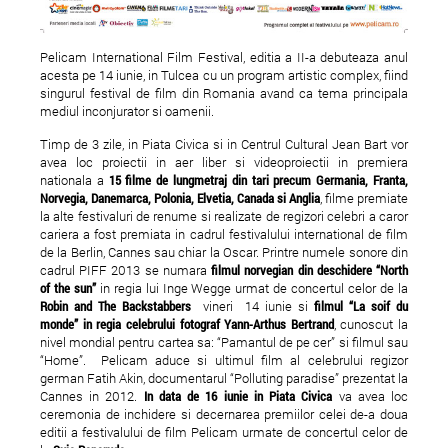
Pelicam International Film Festival, editia a II-a debuteaza anul
acesta pe 14 iunie, in Tulcea cu un program artistic complex, fiind
singurul festival de film din Romania avand ca tema principala
mediul inconjurator si oamenii.
Timp de 3 zile, in Piata Civica si in Centrul Cultural Jean Bart vor
avea loc proiectii in aer liber si videoproiectii in premiera
nationala a
15 filme de lungmetraj din tari precum Germania, Franta,
Norvegia, Danemarca, Polonia, Elvetia, Canada si Anglia
, filme premiate
la alte festivaluri de renume si realizate de regizori celebri a caror
cariera a fost premiata in cadrul festivalului international de film
de la Berlin, Cannes sau chiar la Oscar. Printre numele sonore din
cadrul PIFF 2013 se numara
filmul norvegian din deschidere
“North
of the sun”
in regia lui Inge Wegge urmat de concertul celor de la
Robin and The Backstabbers
vineri 14 iunie si
filmul “La soif du
monde” in regia celebrului fotograf Yann-Arthus Bertrand
, cunoscut la
nivel mondial pentru cartea sa: “Pamantul de pe cer” si filmul sau
“Home”. Pelicam aduce si ultimul film al celebrului regizor
german Fatih Akin, documentarul “Polluting paradise” prezentat la
Cannes in 2012.
In data de 16 iunie in Piata Civica
va avea loc
ceremonia de inchidere si decernarea premiilor celei de-a doua
editii a festivalului de film Pelicam urmate de concertul celor de