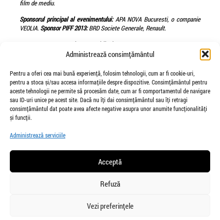
film de mediu.
Sponsorul principal al evenimentului:
APA NOVA Bucuresti, o companie
VEOLIA.
Sponsor PIFF 2013:
BRD Societe Generale, Renault.
PIFF 2013 este organizat cu spirjinul
Primariei Municipiului Tulcea si al
Centrului Cultural Jean Bart Tulcea
si in parteneriat
cu Organisation
Administrează consimțământul
Internationale de la Francophonie –OIF, Ambasada Elvetiei in Romania,
Institutul Goethe, Institutul Polonez Bucuresti, Consiliul Judetean Tulcea,
Pentru a oferi cea mai bună experiență, folosim tehnologii, cum ar fi cookie-uri,
Institutul de cercetari Eco-Muzeale Tulcea, Ecocert Romania, Cinelabs
pentru a stoca și/sau accesa informațiile despre dispozitive. Consimțământul pentru
Romania, Asociatia Ateliere Fara Frontiere, Independenta Film, Clorofilm,
aceste tehnologii ne permite să procesăm date, cum ar fi comportamentul de navigare
Asociatia Vira si Asociatia Green Renaissance Africa de Sud.
sau ID-uri unice pe acest site. Dacă nu îți dai consimțământul sau îți retragi
consimțământul dat poate avea afecte negative asupra unor anumite funcționalități
și funcții.
Administrează serviciile
Acceptă
Refuză
salut@veiozaarte.ro
Confidențialitate
Vezi preferințele
© VEIOZAARTE 2014
Informații legale