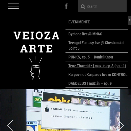
EVENIMENTE
Byetone live @ MNAC
Teengirl Fantasy live @ Chestionabil
Joint 5
PUNKS, ep. 5 – Daniel Knorr
Terre Thaemlitz | muz.in ep.3 (part.1)
Karpov not Kasparov live in CONTROL
DAEDELUS | muz.in – ep. 9
LALELE, LALELE – prima premieră a
anului la MACAZ
CinePOLSKA – filme poloneze la
București
PEOPLE OF ROMANIA se lansează la
galeria Simeza