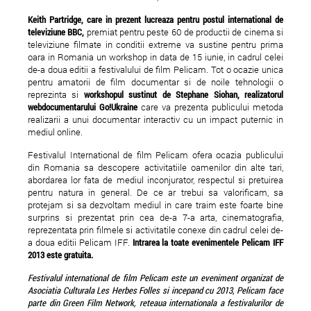
Keith Partridge, care in prezent lucreaza pentru postul international de
televiziune BBC,
premiat pentru peste 60 de productii de cinema si
televiziune filmate in conditii extreme va sustine pentru prima
oara in Romania un workshop in data de 15 iunie, in cadrul celei
de-a doua editii a festivalului de film Pelicam. Tot o ocazie unica
pentru amatorii de film documentar si de noile tehnologii o
reprezinta si
workshopul sustinut de Stephane Siohan, realizatorul
webdocumentarului Go!Ukraine
care va prezenta publicului metoda
realizarii a unui documentar interactiv cu un impact puternic in
mediul online.
Festivalul International de film Pelicam ofera ocazia publicului
din Romania sa descopere activitatiile oamenilor din alte tari,
abordarea lor fata de mediul inconjurator, respectul si pretuirea
pentru natura in general. De ce ar trebui sa valorificam, sa
protejam si sa dezvoltam mediul in care traim este foarte bine
surprins si prezentat prin cea de-a 7-a arta, cinematografia,
reprezentata prin filmele si activitatile conexe din cadrul celei de-
a doua editii Pelicam IFF.
Intrarea la toate evenimentele Pelicam IFF
2013 este gratuita.
Festivalul international de film Pelicam este un eveniment organizat de
Asociatia Culturala Les Herbes Folles si incepand cu 2013, Pelicam face
parte din Green Film Network, reteaua internationala a festivalurilor de