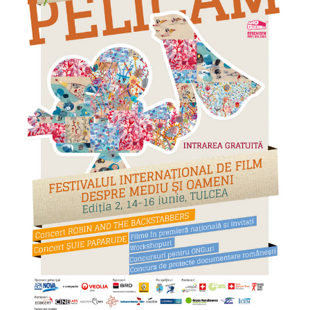
Castigatorii NexT 2011
Sonic Boom - The N
Composers #4 MAO
Dezinhibator live act