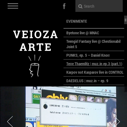
EVENIMENTE
Byetone live @ MNAC
Teengirl Fantasy live @ Chestionabil
Joint 5
PUNKS, ep. 5 – Daniel Knorr
Terre Thaemlitz | muz.in ep.3 (part.1)
Karpov not Kasparov live in CONTROL
DAEDELUS | muz.in – ep. 9
LALELE, LALELE – prima premieră a
anului la MACAZ
CinePOLSKA – filme poloneze la
București
PEOPLE OF ROMANIA se lansează la
galeria Simeza