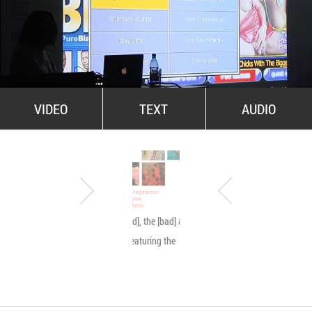
All Stars For Outernational
VIDEO
TEXT
AUDIO
The [good], the [bad] & the
Byetone live @ MNA
[ugly]… featuring the
[beauty]