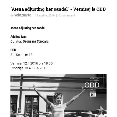
"Atena adjusting her sandal" - Vernisaj la ODD
veiozaarte
de
| 11 aprilie, 2016 | 0 comentarii
Atena adjusting her sandal
Adelina Ivan
Curator:
Georgiana Cojocaru
ODD
Str. Șelari nr 13
Intimni osvetlni (Lumină
HYBRIDS - Festival
Vernisaj 12.4.2016 ora 19.00
Expoziție 13.4 – 8.5.2016
intimă) la Cineclub FILM
Internațional de Artă
MENU
Fotografie, Videoart 
Pictură