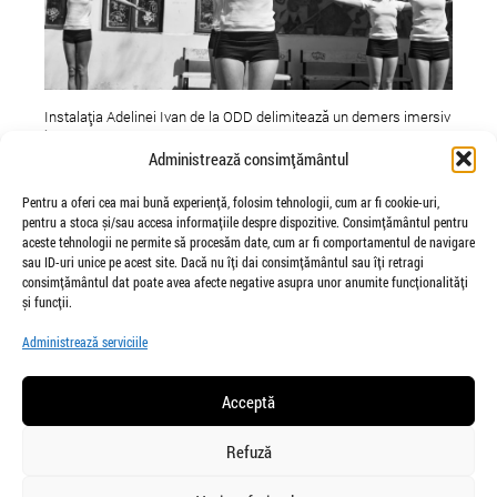
Instalația Adelinei Ivan de la ODD delimitează un demers imersiv
într-un univers construit din vise feminine, uniforme școlare și
patos adolescentin. Deși tinerele ei personaje sunt prinse într-o
Administrează consimțământul
lume în dărâmare, îngradită de restricții sociale, ele reușesc
totuși să-și făurească propriul triumf. Una dintre ele
Pentru a oferi cea mai bună experiență, folosim tehnologii, cum ar fi cookie-uri,
demonstrează o înțelegere a istoriei și un instinct pentru viitor
pentru a stoca și/sau accesa informațiile despre dispozitive. Consimțământul pentru
cum numai o minte tânară poate concepe. Gestul său nestudiat
aceste tehnologii ne permite să procesăm date, cum ar fi comportamentul de navigare
și nepremeditat este neiertător de liber.
sau ID-uri unice pe acest site. Dacă nu îți dai consimțământul sau îți retragi
consimțământul dat poate avea afecte negative asupra unor anumite funcționalități
și funcții.
Castigatorii NexT 2011
Sonic Boom - The N
Administrează serviciile
Composers #4 MAO
Dezinhibator live act
Acceptă
Refuză
salut@veiozaarte.ro