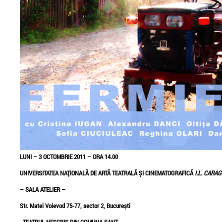
SUIE PAPARUDE, ROBIN
Instalart/ Obiect/ 001
and THE BACKSTABBERS,
Reveal by Peroni
KEITH PARTRIDGE,
STEPHANE SIOHAN, si
SORIN ONISOR intregesc
programul festivalului de
film PELICAM editia a II-a
LUNI – 3 OCTOMBRIE 2011 – ORA 14.00
UNIVERSITATEA NAȚIONALĂ DE ARTĂ TEATRALĂ ȘI CINEMATOGRAFICĂ
I.L. CARA
– SALA ATELIER –
Str. Matei Voievod 75-77, sector 2, București