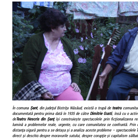
În comuna
Șant
, din județul Bistrița Năsăud, există o trupă de
teatru
comunitar,
documentată pentru prima dată în 1935 de către
Dimitrie Gusti
, însă cu o acti
de
Teatru Nescris din Șanț
își construiește spectacolele prin ficționalizarea re
lumină a problemelor reale, urgente, cu care comunitatea se confruntă. Prin 
distanța sigură pentru a se detașa și a analiza aceste probleme – spectacolele
direct și deschis despre moravurile satului, despre corupție și capitalism sălba