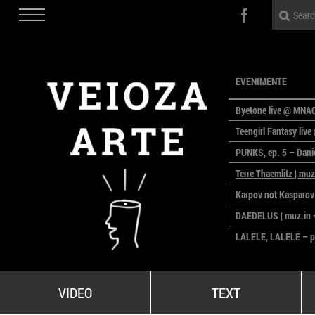
EVENIMENTE
Byetone live @ MNA
Teengirl Fantasy live
PUNKS, ep. 5 – Dani
Terre Thaemlitz | muz
Karpov not Kasparov
DAEDELUS | muz.in –
LALELE, LALELE – pr
CinePOLSKA – filme 
PEOPLE OF ROMANIA s
VIDEO
TEXT
All Stars For Outerna