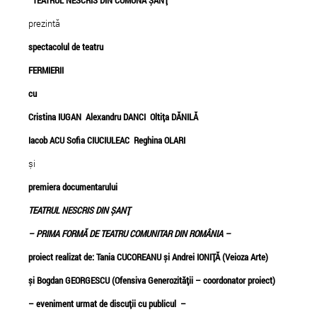
TEATRUL NESCRIS DIN COMUNA ȘANȚ
prezintă
spectacolul de teatru
FERMIERII
cu
Cristina IUGAN Alexandru DANCI Oltița DĂNILĂ
Iacob ACU Sofia CIUCIULEAC Reghina OLARI
și
premiera documentarului
NAG @ LC Foundation
Alexander Robotnick
TEATRUL NESCRIS DIN ȘANȚ
afterparty for Street Delivery
– PRIMA FORMĂ DE TEATRU COMUNITAR DIN ROMÂNIA –
proiect realizat de: Tania CUCOREANU și Andrei IONIȚĂ (Veioza Arte)
și Bogdan GEORGESCU (Ofensiva Generozității – coordonator proiect)
– eveniment urmat de discuții cu publicul –