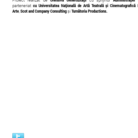
Proiect realizat de
Ofensiva Generozității
cu sprijinul
Administrației 
parteneriat
cu Universitatea Națională de Artă Teatrală și Cinematografică I
Arte
,
Scot and Company Consulting
și
Turnătoria Productions.