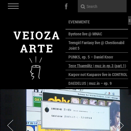
EVENIMENTE
Byetone live @ MNAC
Teengirl Fantasy live @ Chestionabil
Joint 5
PUNKS, ep. 5 – Daniel Knorr
Terre Thaemlitz | muz.in ep.3 (part.1)
Karpov not Kasparov live in CONTROL
DAEDELUS | muz.in – ep. 9
LALELE, LALELE – prima premieră a
anului la MACAZ
CinePOLSKA – filme poloneze la
București
PEOPLE OF ROMANIA se lansează la
galeria Simeza