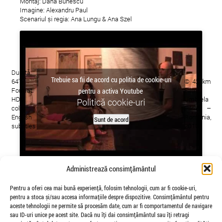
Montaj: Dana Bunescu
Imagine: Alexandru Paul
Scenariul și regia: Ana Lungu & Ana Szel
Durată:
Trebuie sa fii de acord cu politia de cookie-uri
64’
© 42 km
Format:
Film,
pentru a activa Youtube
HDV
Umbrela
Politică cookie-uri
color
Film –
English
Romania,
Sunt de acord
subtitles
2010
Administrează consimțământul
Premiera:
Pentru a oferi cea mai bună experiență, folosim tehnologii, cum ar fi cookie-uri,
25 noiembrie, ora 19.00
pentru a stoca și/sau accesa informațiile despre dispozitive. Consimțământul pentru
aceste tehnologii ne permite să procesăm date, cum ar fi comportamentul de navigare
Cinema Union
sau ID-uri unice pe acest site. Dacă nu îți dai consimțământul sau îți retragi