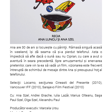
The MOOoD live @
Alexander Robotnic
CONTROL
Model's bday party
Ana are 30 de ani și locuiește cu părinții. Rămasă singură acasă
în weekend, își dă seama că și-a pierdut telefonul. Asta o
împiedică să afle dacă o sună sau nu Ciprian, cu care a avut o
aventură în seara precedentă. Spre amuzamentul și enervarea
prietenilor, care vin la ea să vadă un film, vizionarea este frecvent
întreruptă de schimbul de mesaje dintre Ana și presupusul hoț al
telefonului.
Selecții: Locarno, secțiunea Cineasti del Presente (2010),
Vancouver IFF (2010), Sarajevo Film Festival (2010)
Cu: Ana Szel, Andrei Enache, Iulia Lazăr, Marius Olteanu, Saşa
Paul Szel, Olga Szel, Alexandru Paul
Producător executiv: Marcela Ursu