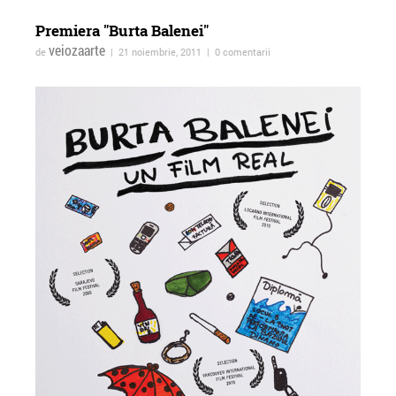
Premiera "Burta Balenei"
veiozaarte
de
| 21 noiembrie, 2011 | 0 comentarii
ForTheWin @Galeria 26, 17
Vernisajul expoziției
mai 2013
colective Bucureşti
Optimixed la Imbold,
Galeria