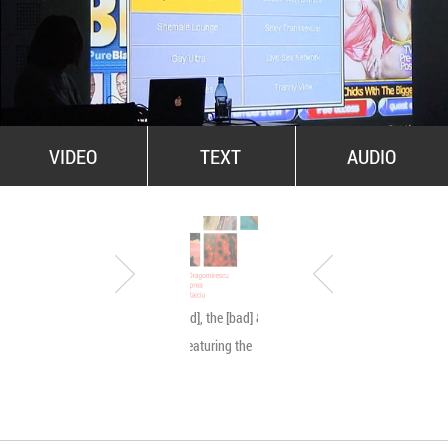
All Stars For Outernational
VIDEO
TEXT
AUDIO
The [good], the [bad] & the
Byetone live @ MNA
[ugly]… featuring the
[beauty]