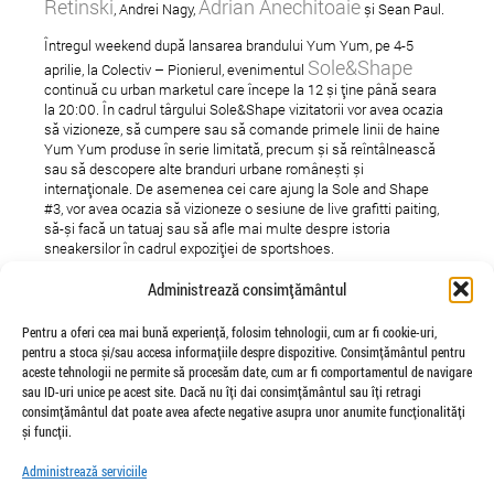
Retinski
Adrian Anechitoaie
, Andrei Nagy,
și Sean Paul.
Întregul weekend după lansarea brandului Yum Yum, pe 4-5
Sole&Shape
aprilie, la Colectiv – Pionierul, evenimentul
continuă cu urban marketul care începe la 12 și ține până seara
la 20:00. În cadrul târgului Sole&Shape vizitatorii vor avea ocazia
să vizioneze, să cumpere sau să comande primele linii de haine
Yum Yum produse în serie limitată, precum și să reîntâlnească
sau să descopere alte branduri urbane românești și
internaționale. De asemenea cei care ajung la Sole and Shape
#3, vor avea ocazia să vizioneze o sesiune de live grafitti paiting,
să-și facă un tatuaj sau să afle mai multe despre istoria
sneakersilor în cadrul expoziției de sportshoes.
Magazinul online Yum Yum poate fi accesat la yumyumlook.com
Administrează consimțământul
sau yumyumlook.com/lookbook
Pentru a oferi cea mai bună experiență, folosim tehnologii, cum ar fi cookie-uri,
Pagina de facebook
Tumblr
|
pentru a stoca și/sau accesa informațiile despre dispozitive. Consimțământul pentru
aceste tehnologii ne permite să procesăm date, cum ar fi comportamentul de navigare
simona@yumyumlook.com
Contact:
sau ID-uri unice pe acest site. Dacă nu îți dai consimțământul sau îți retragi
consimțământul dat poate avea afecte negative asupra unor anumite funcționalități
și funcții.
Administrează serviciile