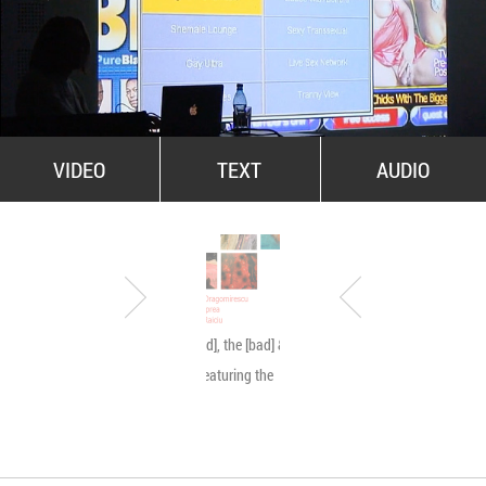
All Stars For Outernational
VIDEO
TEXT
AUDIO
The [good], the [bad] & the
Byetone live @ MNA
[ugly]… featuring the
[beauty]