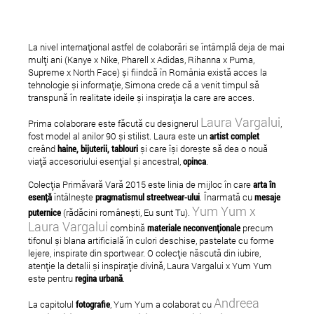
La nivel internațional astfel de colaborări se întâmplă deja de mai
mulți ani (Kanye x Nike, Pharell x Adidas, Rihanna x Puma,
Supreme x North Face) și fiindcă în România există acces la
tehnologie și informație, Simona crede că a venit timpul să
transpună în realitate ideile și inspirația la care are acces.
Laura Vargalui
Prima colaborare este făcută cu designerul
,
fost model al anilor 90 și stilist. Laura este un
artist complet
creând
haine, bijuterii, tablouri
și care își dorește să dea o nouă
viață accesoriului esențial și ancestral,
opinca
.
Colecția Primăvară Vară 2015 este linia de mijloc în care
arta în
esență
întâlnește
pragmatismul streetwear-ului
. Înarmată cu
mesaje
Yum Yum x
puternice
(rădăcini românești, Eu sunt Tu).
Laura Vargalui
combină
materiale neconvenționale
precum
tifonul și blana artificială în culori deschise, pastelate cu forme
lejere, inspirate din sportwear. O colecție născută din iubire,
atenție la detalii și inspirație divină, Laura Vargalui x Yum Yum
este pentru
regina urbană
.
Andreea
La capitolul
fotografie
, Yum Yum a colaborat cu