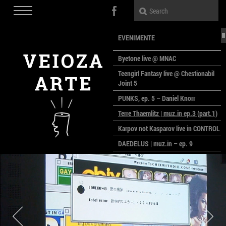
EVENIMENTE
Byetone live @ MNAC
Teengirl Fantasy live @ Chestionabil
Joint 5
PUNKS, ep. 5 – Daniel Knorr
Terre Thaemlitz | muz.in ep.3 (part.1)
Karpov not Kasparov live in CONTROL
DAEDELUS | muz.in – ep. 9
LALELE, LALELE – prima premieră a
anului la MACAZ
CinePOLSKA – filme poloneze la
București
PEOPLE OF ROMANIA se lansează la
galeria Simeza