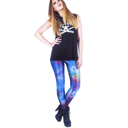
Castigatorii NexT 2011
Sonic Boom - The N
Composers #4 MAO
Dezinhibator live act