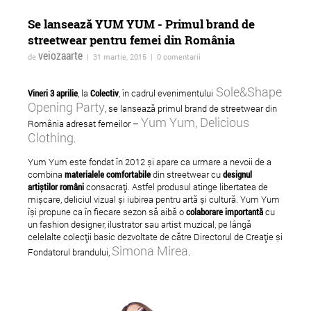
Se lansează YUM YUM - Primul brand de
streetwear pentru femei din România
veiozaarte
de
| 31 martie, 2015 | 0 comentarii
Sole&Shape
Vineri 3 aprilie
, la
Colectiv
, în cadrul evenimentului
Opening Party
, se lansează primul brand de streetwear din
Yum Yum, Delicious
România adresat femeilor –
Clothing
.
Yum Yum este fondat în 2012 și apare ca urmare a nevoii de a
Intimni osvetlni (Lumină
HYBRIDS - Festival
combina
materialele comfortabile
din streetwear cu
designul
intimă) la Cineclub FILM
Internațional de Artă
artiștilor români
consacrați. Astfel produsul atinge libertatea de
mișcare, deliciul vizual și iubirea pentru artă și cultură. Yum Yum
MENU
Fotografie, Videoart 
își propune ca în fiecare sezon să aibă o
colaborare importantă
cu
Pictură
un fashion designer, ilustrator sau artist muzical, pe lângă
celelalte colecții basic dezvoltate de către Directorul de Creație și
Simona Mirea
Fondatorul brandului,
.