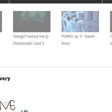
poloneze la București
PEOPLE OF ROMANIA se
lansează la galeria Simeza
All Stars For
Outernational
Teengirl Fantasy live @
PUNKS, ep. 5 - Daniel
T
Chestionabil Joint 5
Knorr
e
ivery