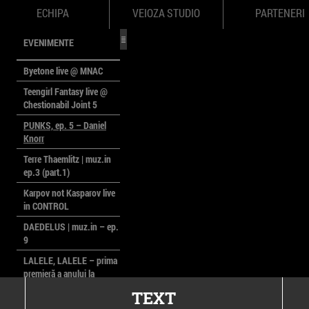
ECHIPA
VEIOZA STUDIO
PARTENERI
EVENIMENTE
Byetone live @ MNAC
Teengirl Fantasy live @
Chestionabil Joint 5
PUNKS, ep. 5 – Daniel
Knorr
Terre Thaemlitz | muz.in
ep.3 (part.1)
Karpov not Kasparov live
in CONTROL
DAEDELUS | muz.in – ep.
9
LALELE, LALELE – prima
premieră a anului la
MACAZ
TEXT
CinePOLSKA – filme