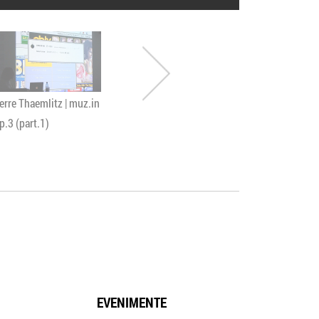
erre Thaemlitz | muz.in
Karpov not Kasparov
DAEDELUS |
p.3 (part.1)
live in CONTROL
9
EVENIMENTE