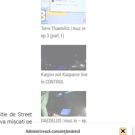
Terre Thaemlitz | muz.in
ep.3 (part.1)
Karpov not Kasparov live
in CONTROL
itie de Street
DAEDELUS | muz.in – ep.
a va miscati pe
9
Administrează consimțământul