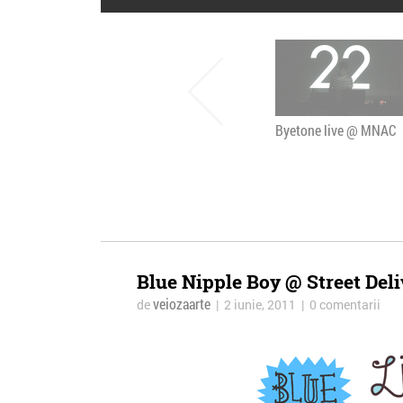
Byetone live @ MNAC
Blue Nipple Boy @ Street Del
veiozaarte
de
| 2 iunie, 2011 | 0 comentarii