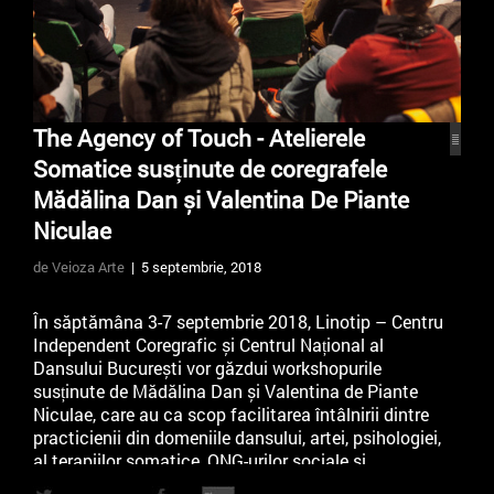
The Agency of Touch - Atelierele
Somatice susținute de coregrafele
Mădălina Dan și Valentina De Piante
Niculae
de Veioza Arte
| 5 septembrie, 2018
În săptămâna 3-7 septembrie 2018, Linotip – Centru
Independent Coregrafic și Centrul Național al
Dansului București vor găzdui workshopurile
susținute de Mădălina Dan și Valentina de Piante
Niculae, care au ca scop facilitarea întâlnirii dintre
practicienii din domeniile dansului, artei, psihologiei,
al terapiilor somatice, ONG-urilor sociale și
medicale, și crearea dialogului și schimbului de