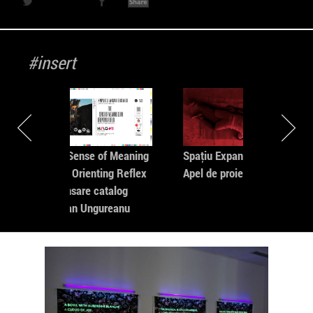
experință interdisciplinar, care pot oferi abordări și
perspective noi de
mai mult
#insert
The Sense of Meaning
Spaţiu Expandat _
is an Orienting Reflex
Apel de proiecte
- Lansare catalog
Ștefan Ungureanu