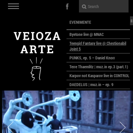
EVENIMENTE
Byetone live @ MNAC
Teengirl Fantasy live @ Chestionabil
Joint 5
PUNKS, ep. 5 – Daniel Knorr
Terre Thaemlitz | muz.in ep.3 (part.1)
Karpov not Kasparov live in CONTROL
DAEDELUS | muz.in – ep. 9
LALELE, LALELE – prima premieră a
anului la MACAZ
CinePOLSKA – filme poloneze la
București
PEOPLE OF ROMANIA se lansează la
galeria Simeza