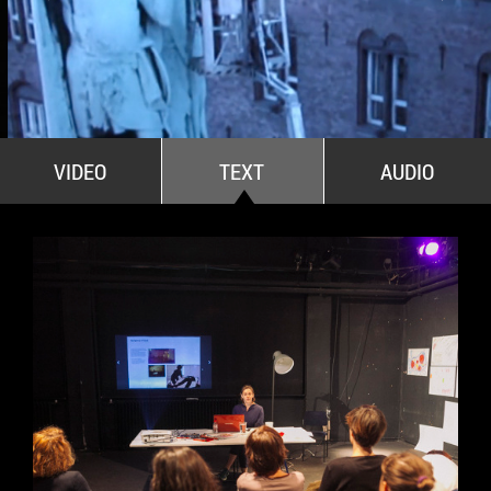
All Stars For Outernational
VIDEO
TEXT
AUDIO