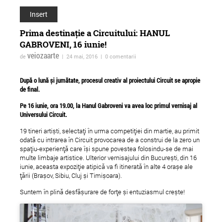
Insert
Prima destinație a Circuitului: HANUL
GABROVENI, 16 iunie!
veiozaarte
de
| 24 mai, 2016 | 0 comentarii
După o lună și jumătate, procesul creativ al proiectului Circuit se apropie
de final.
Pe
16 iunie, ora 19.00, la Hanul Gabroveni
va avea loc primul vernisaj al
Universului Circuit.
Au început înscrierile la
Atelierul de Identităț
Școala ADC*RO, ediția
Alternative - Câți eu?
19 tineri artiști, selectați în urma competiției din martie, au primit
odată cu intrarea în Circuit provocarea de a construi de la zero un
2014
spațiu-experiență care își spune povestea folosindu-se de mai
multe limbaje artistice. Ulterior vernisajului din București, din 16
iunie, aceasta expoziție atipică va fi itinerată în alte 4 orașe ale
țării (Brașov, Sibiu, Cluj și Timișoara).
Suntem în plină desfășurare de forțe și entuziasmul crește!