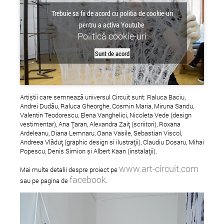
Trebuie sa fii de acord cu politia de cookie-uri
pentru a activa Youtube
Politică cookie-uri
Sunt de acord
Artiștii care semnează universul Circuit sunt: Raluca Baciu,
A apărut numărul 2 print al
Incep cursurile Attit
Andrei Dudău, Raluca Gheorghe, Cosmin Maria, Miruna Sandu,
Valentin Teodorescu, Elena Vanghelici, Nicoleta Vede (design
Revistei Atelierul
Ballet Studio
vestimentar), Ana Țaran, Alexandra Zaiț (scriitori), Roxana
Ardeleanu, Diana Lemnaru, Oana Vasile, Sebastian Viscol,
Andreea Vlăduț (graphic design si ilustrații), Claudiu Dosaru, Mihai
Popescu, Denis Simion și Albert Kaan (instalații).
www.art-circuit.com
Mai multe detalii despre proiect pe
facebook
sau pe pagina de
.