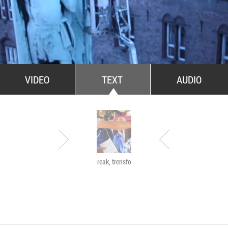
All Stars For Outernational
VIDEO
TEXT
AUDIO
Have a break, trensformers
The Agency of Touch
Atelierele Somatice
susținute de coregra
Mădălina Dan și Val
De Piante Niculae