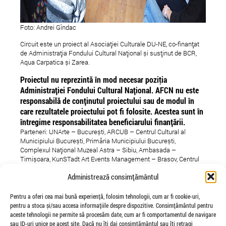
Foto: Andrei Gîndac
Circuit este un proiect al Asociației Culturale DU-NE, co-finanțat
de Administrația Fondului Cultural Național și susținut de BCR,
Aqua Carpatica și Zarea.
Proiectul nu reprezintă în mod necesar poziţia
Administrației Fondului Cultural Național. AFCN nu este
responsabilă de conținutul proiectului sau de modul în
care rezultatele proiectului pot fi folosite. Acestea sunt în
întregime responsabilitatea beneficiarului finanțării.
Parteneri: UNArte – București, ARCUB – Centrul Cultural al
Municipiului București, Primăria Municipiului București,
Complexul Național Muzeal Astra – Sibiu, Ambasada –
Timișoara, KunSTadt Art Events Management – Brasov, Centrul
Multicultural al Universității Transilvania Brașov, Urania Palace –
Administrează consimțământul
Cluj-Napoca, AIOS – Sibiu, F64, Nikon, ArtKlub.
Parteneri Media: ELLE, Radio Romania Cultural, Modernism,
Pentru a oferi cea mai bună experiență, folosim tehnologii, cum ar fi cookie-uri,
Decât O Revistă, Zeppelin, Designist, Iqads, URBAN.RO, Igloo,
pentru a stoca și/sau accesa informațiile despre dispozitive. Consimțământul pentru
Sapte Seri, feeder.ro, Artclue, We Art, Veioza Arte, COOPerativa
aceste tehnologii ne permite să procesăm date, cum ar fi comportamentul de navigare
URBANĂ, Revista de Povestiri.
sau ID-uri unice pe acest site. Dacă nu îți dai consimțământul sau îți retragi