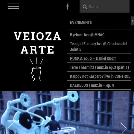
EVENIMENTE
Byetone live @ MNAC
Teengirl Fantasy live @ Chestionabil
Joint 5
PUNKS, ep. 5 – Daniel Knorr
Terre Thaemlitz | muz.in ep.3 (part.1)
Karpov not Kasparov live in CONTROL
DAEDELUS | muz.in – ep. 9
LALELE, LALELE – prima premieră a
anului la MACAZ
CinePOLSKA – filme poloneze la
București
PEOPLE OF ROMANIA se lansează la
galeria Simeza