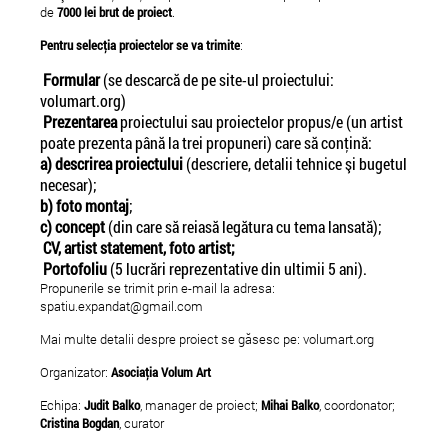
de
7000 lei brut de proiect
.
Pentru selecţia proiectelor se va trimite
:
Formular
(se descarcă de pe site-ul proiectului:
volumart.org)
Prezentarea
proiectului sau proiectelor propus/e (un artist
poate prezenta până la trei propuneri) care să conţină:
a)
descrirea proiectului
(descriere, detalii tehnice şi bugetul
necesar);
b) foto montaj
;
c)
concept
(din care să reiasă legătura cu tema lansată);
CV, artist statement, foto artist;
Portofoliu
(5 lucrări reprezentative din ultimii 5 ani).
Propunerile se trimit prin e-mail la adresa:
spatiu.expandat@gmail.com
Mai multe detalii despre proiect se găsesc pe: volumart.org
Organizator:
Asociaţia Volum Art
Echipa:
Judit Balko
, manager de proiect;
Mihai Balko
, coordonator;
Cristina Bogdan
, curator