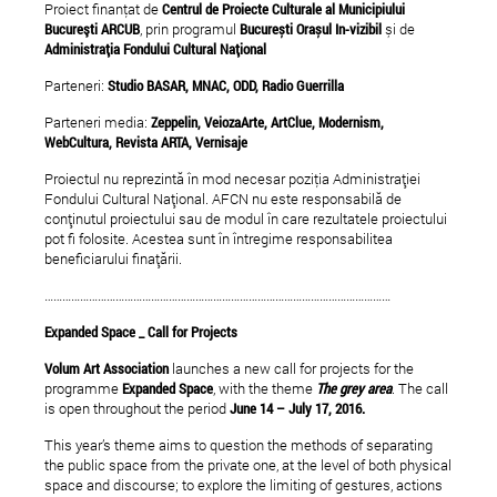
Proiect finanţat de
Centrul de Proiecte Culturale al Municipiului
Bucureşti ARCUB
, prin programul
București Orașul In-vizibil
și de
Administrația Fondului Cultural Național
Parteneri:
Studio BASAR, MNAC, ODD, Radio Guerrilla
Parteneri media:
Zeppelin, VeiozaArte, ArtClue, Modernism,
WebCultura, Revista ARTA, Vernisaje
Proiectul nu reprezintă în mod necesar poziţia Administrației
Fondului Cultural Național. AFCN nu este responsabilă de
conținutul proiectului sau de modul în care rezultatele proiectului
pot fi folosite. Acestea sunt în întregime responsabilitea
beneficiarului finațării.
………………………………………………………………………………………………………
Expanded Space _ Call for Projects
Volum Art Association
launches a new call for projects for the
programme
Expanded Space
, with the theme
The grey area
. The call
is open throughout the period
June 14 – July 17, 2016.
This year’s theme aims to question the methods of separating
the public space from the private one, at the level of both physical
space and discourse; to explore the limiting of gestures, actions