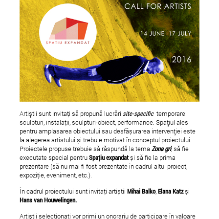
A apărut numărul 2 print al
Incep cursurile Attit
Artiştii sunt invitaţi să propună lucrări
site-specific
temporare:
Revistei Atelierul
Ballet Studio
sculpturi, instalaţii, sculpturi-obiect, performance. Spațiul ales
pentru amplasarea obiectului sau desfășurarea intervenției este
la alegerea artistului și trebuie motivat în conceptul proiectului.
Proiectele propuse trebuie să răspundă la tema
Zona gri
, să fie
executate special pentru
Spaţiu expandat
și să fie la prima
prezentare (să nu mai fi fost prezentate în cadrul altui proiect,
expoziţie, eveniment, etc.).
În cadrul proiectului sunt invitaţi artiștii
Mihai Balko
,
Elana Katz
și
Hans van Houwelingen.
Artiştii selecţionaţi vor primi un onorariu de participare în valoare