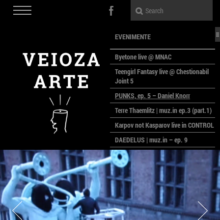
EVENIMENTE
Byetone live @ MNAC
Teengirl Fantasy live @ Chestionabil
Joint 5
PUNKS, ep. 5 – Daniel Knorr
Terre Thaemlitz | muz.in ep.3 (part.1)
Karpov not Kasparov live in CONTROL
DAEDELUS | muz.in – ep. 9
LALELE, LALELE – prima premieră a
anului la MACAZ
CinePOLSKA – filme poloneze la
București
PEOPLE OF ROMANIA se lansează la
galeria Simeza