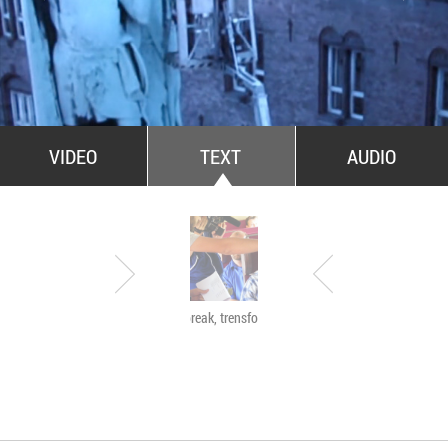
All Stars For Outernational
VIDEO
TEXT
AUDIO
Have a break, trensformers
The Agency of Touch
Atelierele Somatice
susținute de coregra
Mădălina Dan și Val
De Piante Niculae