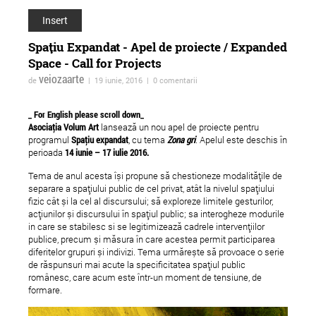
Insert
Spaţiu Expandat - Apel de proiecte / Expanded
Space - Call for Projects
veiozaarte
de
| 19 iunie, 2016 | 0 comentarii
_ For English please scroll down_
Asociaţia Volum Art
lansează un nou apel de proiecte pentru
programul
Spaţiu expandat
, cu tema
Zona gri
. Apelul este deschis în
perioada
14 iunie – 17 iulie 2016.
Au început înscrierile la
Atelierul de Identităț
Tema de anul acesta își propune să chestioneze modalitățile de
Școala ADC*RO, ediția
Alternative - Câți eu?
separare a spațiului public de cel privat, atât la nivelul spațiului
fizic cât și la cel al discursului; să exploreze limitele gesturilor,
2014
acțiunilor și discursului în spațiul public; sa interogheze modurile
in care se stabilesc si se legitimizează cadrele intervențiilor
publice, precum și măsura în care acestea permit participarea
diferitelor grupuri și indivizi. Tema urmărește să provoace o serie
de răspunsuri mai acute la specificitatea spațiul public
românesc, care acum este într-un moment de tensiune, de
formare.