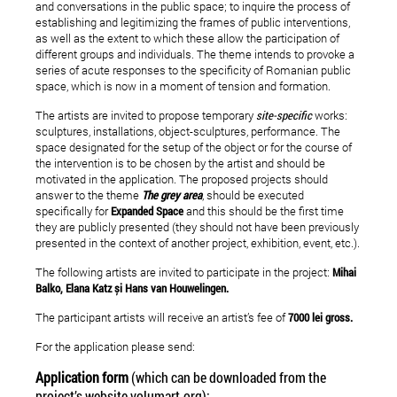
and conversations in the public space; to inquire the process of
establishing and legitimizing the frames of public interventions,
as well as the extent to which these allow the participation of
different groups and individuals. The theme intends to provoke a
series of acute responses to the specificity of Romanian public
space, which is now in a moment of tension and formation.
The artists are invited to propose temporary
site-specific
works:
sculptures, installations, object-sculptures, performance. The
space designated for the setup of the object or for the course of
the intervention is to be chosen by the artist and should be
motivated in the application. The proposed projects should
answer to the theme
The grey area
, should be executed
specifically for
Expanded Space
and this should be the first time
they are publicly presented (they should not have been previously
presented in the context of another project, exhibition, event, etc.).
The following artists are invited to participate in the project:
Mihai
Balko, Elana Katz și Hans van Houwelingen.
The participant artists will receive an artist’s fee of
7000 lei gross.
For the application please send:
Application form
(which can be downloaded from the
project’s website volumart.org);