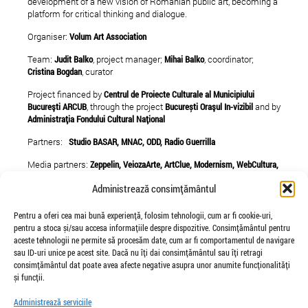
development of a new vision of Romanian public art, becoming a
platform for critical thinking and dialogue.
Organiser:
Volum Art Association
Team:
Judit Balko
, project manager;
Mihai Balko
, coordinator;
Cristina Bogdan
, curator
Project financed by
Centrul de Proiecte Culturale al Municipiului
Bucureşti ARCUB
, through the project
București Oraşul In-vizibil
and by
Administrația Fondului Cultural Național
Partners:
Studio BASAR, MNAC, ODD, Radio Guerrilla
Media partners:
Zeppelin, VeiozaArte, ArtClue, Modernism, WebCultura,
Revista ARTA, Vernisaje
Administrează consimțământul
The project doesn’t necessarily represent the position of
Administrația Fondului Cultural Național. AFCN in not responsible
Pentru a oferi cea mai bună experiență, folosim tehnologii, cum ar fi cookie-uri,
of the content of the project or the manner in which the results of
pentru a stoca și/sau accesa informațiile despre dispozitive. Consimțământul pentru
the project can be used. These are the full responsibility of the
aceste tehnologii ne permite să procesăm date, cum ar fi comportamentul de navigare
recipient of the funding.
sau ID-uri unice pe acest site. Dacă nu îți dai consimțământul sau îți retragi
consimțământul dat poate avea afecte negative asupra unor anumite funcționalități
și funcții.
Administrează serviciile