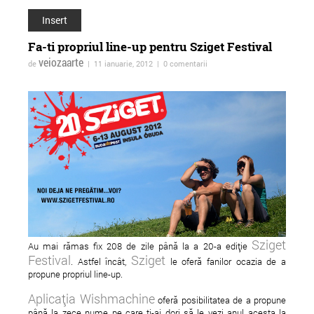
Insert
Fa-ti propriul line-up pentru Sziget Festival
veiozaarte
de
| 11 ianuarie, 2012 | 0 comentarii
ForTheWin - turneu in
Adrian Schiop spulb
reteaua spatiilor
tabuurile in noul sa
independente
"Soldatii. Poveste di
Ferentari"
Sziget
Au mai rămas fix 208 de zile până la a 20-a ediție
Festival
Sziget
. Astfel încât,
le oferă fanilor ocazia de a
propune propriul line-up.
Aplicația Wishmachine
oferă posibilitatea de a propune
până la zece nume pe care ți-ai dori să le vezi anul acesta la