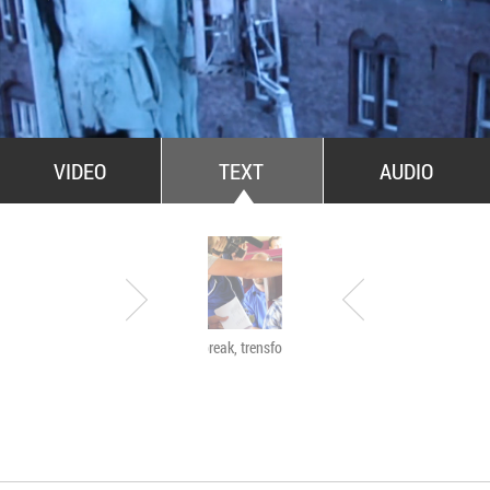
All Stars For Outernational
VIDEO
TEXT
AUDIO
Have a break, trensformers
The Agency of Touch
Atelierele Somatice
susținute de coregra
Mădălina Dan și Val
De Piante Niculae