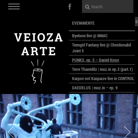
EVENIMENTE
Byetone live @ MNAC
Teengirl Fantasy live @ Chestionabil
Joint 5
PUNKS, ep. 5 – Daniel Knorr
Terre Thaemlitz | muz.in ep.3 (part.1)
Karpov not Kasparov live in CONTROL
DAEDELUS | muz.in – ep. 9
LALELE, LALELE – prima premieră a
anului la MACAZ
CinePOLSKA – filme poloneze la
București
PEOPLE OF ROMANIA se lansează la
galeria Simeza