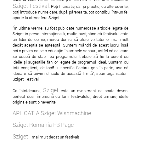
Sziget Festival
. Poți fi creativ, dar și practic, cu alte cuvinte,
poți introduce nume care, după părerea ta, pot contribui într-un fel
aparte la atmosfera Sziget.
“În ultima vreme, au fost publicate numeroase articole legate de
Sziget în presa internațională, multe susținând că festivalul este
un lider de opinie, mereu dornic să ofere vizitatorilor mai mult
decât aceștia se așteaptă. Suntem mândri de acest lucru, însă
noi o privim ca pe o educație în ambele sensuri, astfel că cei care
se ocupă de stabilirea programului trebuie să fie la curent cu
[promo] Andy Smith is
LOVE ISSUE #5
ideile și sugestiile fanilor legate de programul ideal. Suntem cu
coming to Romania
toții conștienți de top5-ul specific fiecărui gen în parte, așa că
ideea e să privim dincolo de această limită”, spun organizatorii
Sziget Festival.
Sziget
Ca întotdeauna,
este un eveniment ce poate deveni
perfect doar împreună cu fanii festivalului, drept urmare, ideile
originale sunt binevenite.
APLICATIA Sziget Wishmachine
Sziget Romania FB Page
Sziget
– mai mult decat un festival!