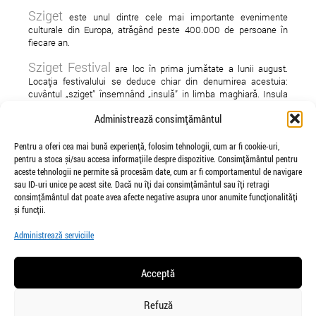
Sziget
este unul dintre cele mai importante evenimente
culturale din Europa, atrăgând peste 400.000 de persoane în
fiecare an.
Sziget Festival
are loc în prima jumătate a lunii august.
Locația festivalului se deduce chiar din denumirea acestuia:
cuvântul „sziget” însemnând „insulă” in limba maghiară. Insula
Óbuda, mai exact, situată pe Dunăre în capitala Ungariei, care, în
Administrează consimțământul
fiecare an, se transformă timp de o săptămână într-un oras
cosmopolit iubitor de muzică.
Pentru a oferi cea mai bună experiență, folosim tehnologii, cum ar fi cookie-uri,
Început ca un festival studențesc în 1993, a evoluat de la an la an
pentru a stoca și/sau accesa informațiile despre dispozitive. Consimțământul pentru
și a devenit ceea ce este astăzi: unul dintre cele mai mari
aceste tehnologii ne permite să procesăm date, cum ar fi comportamentul de navigare
festivaluri din Europa.
sau ID-uri unice pe acest site. Dacă nu îți dai consimțământul sau îți retragi
consimțământul dat poate avea afecte negative asupra unor anumite funcționalități
și funcții.
Administrează serviciile
Acceptă
Refuză