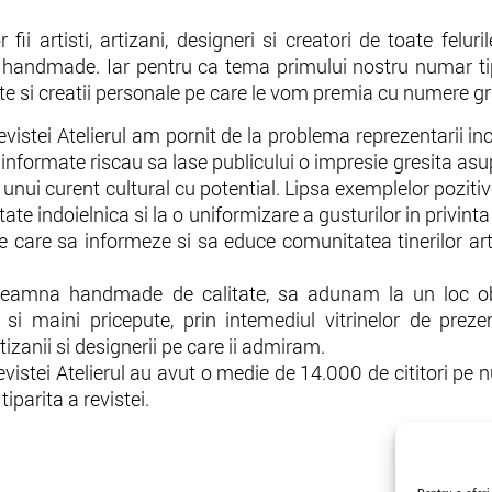
 fii artisti, artizani, designeri si creatori de toate felur
a handmade. Iar pentru ca tema primului nostru numar ti
te si creatii personale pe care le vom premia cu numere gra
evistei Atelierul am pornit de la problema reprezentarii i
 informate riscau sa lase publicului o impresie gresita asu
unui curent cultural cu potential. Lipsa exemplelor pozitiv
ate indoielnica si la o uniformizare a gusturilor in privinta 
ie care sa informeze si sa educe comunitatea tinerilor art
amna handmade de calitate, sa adunam la un loc obi
si maini pricepute, prin intemediul vitrinelor de prezen
rtizanii si designerii pe care ii admiram.
stei Atelierul au avut o medie de 14.000 de cititori pe n
iparita a revistei.