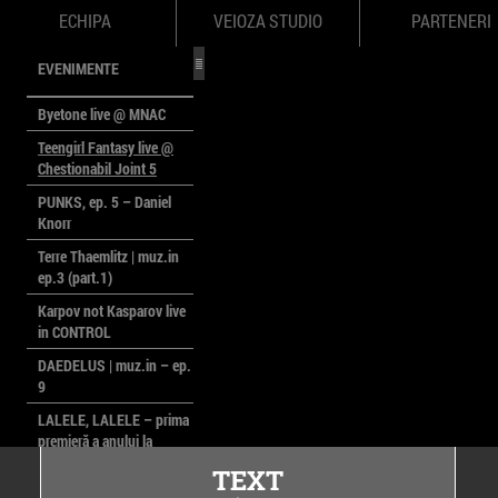
ECHIPA
VEIOZA STUDIO
PARTENERI
EVENIMENTE
Byetone live @ MNAC
Teengirl Fantasy live @
Chestionabil Joint 5
PUNKS, ep. 5 – Daniel
Knorr
Terre Thaemlitz | muz.in
ep.3 (part.1)
Karpov not Kasparov live
in CONTROL
DAEDELUS | muz.in – ep.
9
LALELE, LALELE – prima
premieră a anului la
MACAZ
TEXT
CinePOLSKA – filme