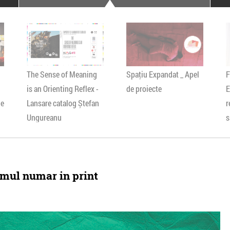
poloneze la București
PEOPLE OF ROMANIA se
lansează la galeria Simeza
All Stars For
Outernational
The Sense of Meaning
Spaţiu Expandat _ Apel
F
is an Orienting Reflex -
de proiecte
E
le
Lansare catalog Ștefan
r
Ungureanu
s
imul numar in print