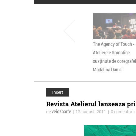
The Agency of Touch -
Atelierele Somatice
susținute de coregrafe
Mădălina Dan și
Valentina De Piante
Niculae
Insert
Revista Atelierul lanseaza pr
veiozaarte
de
| 12 august, 2011 | 0 comentarii