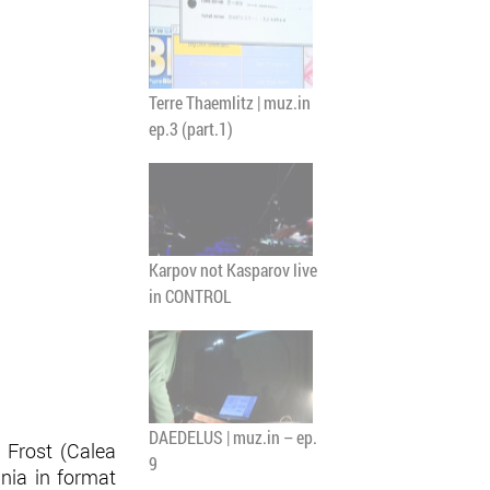
Terre Thaemlitz | muz.in
ep.3 (part.1)
Karpov not Kasparov live
in CONTROL
DAEDELUS | muz.in – ep.
 Frost (Calea
9
ania in format