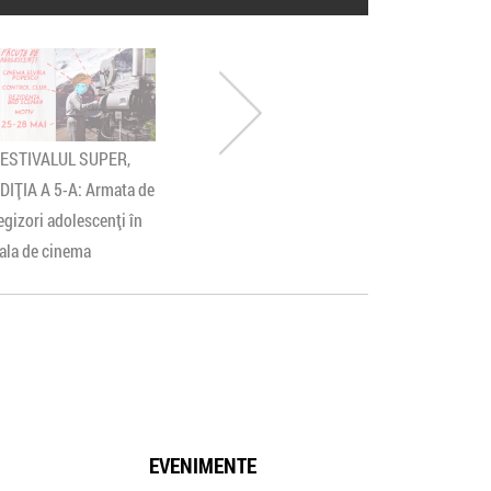
ESTIVALUL SUPER,
"FAȚA ASCUNSĂ" - 15
S-au deschi
DIȚIA A 5-A: Armata de
români vorbesc despre
la Academi
egizori adolescenți în
lupta lor cu depresia în
CINEIMPAC
ala de cinema
cel mai nou documentar
15 August
despre noul flagel al
omenirii
EVENIMENTE