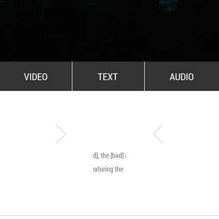
All Stars For Outernational
VIDEO
TEXT
AUDIO
The [good], the [bad] & the
Byetone live @ MNA
[ugly]… featuring the
[beauty]