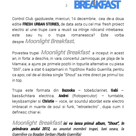
Control Club gazduieste, miercuri, 14 decembrie, cea de-a doua
editie
FRESH URBAN STORIES,
de data asta cu cel mai fresh proiect
electro al unei trupe care a reusit sa intrige ridicand intrebarea:
este sau nu o trupa romaneasca? Este vorba
Moonlight Breakfast
despre
.
The MOOoD live @
Alexander Robotnic
Moonlight Breakfast
Povestea trupei
a inceput in acest
CONTROL
Model's bday party
an, in forta: a deschis, in vara, concertul Jamiroquai, pe plaja de la
Mamaia; a ajuns pe primele pozitii in topurile alternative cu piesa
“Still”, care a stat 6 saptamani in TopShow Radio Guerrilla, pentru
ca apoi, cel de-al doilea single “Shout” sa intre direct pe primul loc
in top.
Trupa este formata din
Bazooka
– tobe&clarinet,
Gabi
–
bass&chitara electrica,
Andrei
(Rotopercutor) – turntable,
keys&sampler si
Christie
– voce, iar soundul abordat este electro
imbracat in nuante de soul si funk, “retroelectro” , dupa cum il
definesc chiar ei.
Moonlight Breakfast
isi
va lansa primul album, “Shout”, în
primăvara anului 2012,
au anuntat membrii trupei, luni seara, la
Guerrilive cu Bogdan Serban (Radio Guerrilla)