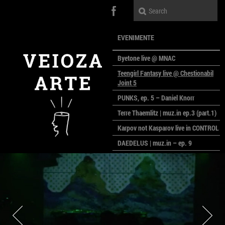
EVENIMENTE
Byetone live @ MNAC
Teengirl Fantasy live @ Chestionabil
Joint 5
PUNKS, ep. 5 – Daniel Knorr
Terre Thaemlitz | muz.in ep.3 (part.1)
Karpov not Kasparov live in CONTROL
DAEDELUS | muz.in – ep. 9
LALELE, LALELE – prima premieră a
anului la MACAZ
CinePOLSKA – filme poloneze la
București
PEOPLE OF ROMANIA se lansează la
galeria Simeza