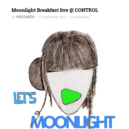
Moonlight Breakfast live @ CONTROL
veiozaarte
de
| 12 decembrie, 2011 | 0 comentarii
ForTheWin @Galeria 26, 17
Vernisajul expoziției
mai 2013
colective Bucureşti
Optimixed la Imbold,
Galeria