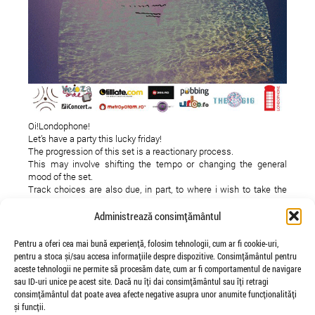
Oi!Londophone!
Balkanik Festival
Britain on my mind
Let’s have a party this lucky friday!
The progression of this set is a reactionary process.
This may involve shifting the tempo or changing the general
mood of the set.
Track choices are also due, in part, to where i wish to take the
audience.
In this way the resulting mix is brought about through a symbiotic
Administrează consimțământul
relationship between me and the audience.
Because the clock will never rewind and the weatherman on TV
Pentru a oferi cea mai bună experiență, folosim tehnologii, cum ar fi cookie-uri,
ain’t creating the weather,come enjoy the beat induction!
pentru a stoca și/sau accesa informațiile despre dispozitive. Consimțământul pentru
Peace and love all over the place.
aceste tehnologii ne permite să procesăm date, cum ar fi comportamentul de navigare
Free entrance!
sau ID-uri unice pe acest site. Dacă nu îți dai consimțământul sau îți retragi
consimțământul dat poate avea afecte negative asupra unor anumite funcționalități
și funcții.