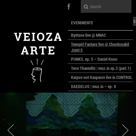
EVENIMENTE
Byetone live @ MNAC
Teengirl Fantasy live @ Chestionabil
Joint 5
PUNKS, ep. 5 – Daniel Knorr
Terre Thaemlitz | muz.in ep.3 (part.1)
Karpov not Kasparov live in CONTROL
DAEDELUS | muz.in – ep. 9
LALELE, LALELE – prima premieră a
anului la MACAZ
CinePOLSKA – filme poloneze la
București
PEOPLE OF ROMANIA se lansează la
galeria Simeza