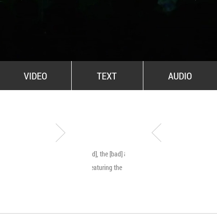
All Stars For Outernational
VIDEO
TEXT
AUDIO
The [good], the [bad] & the
Byetone live @ MNA
[ugly]… featuring the
[beauty]