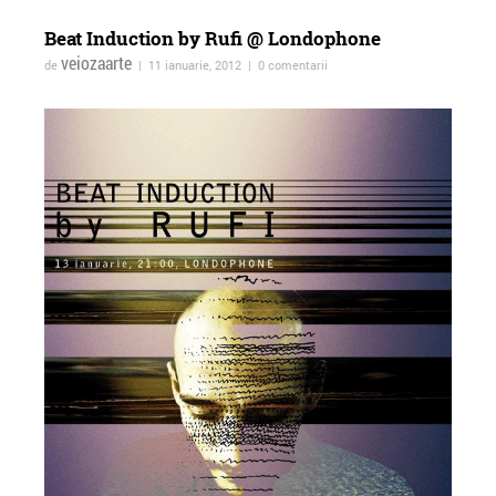
Beat Induction by Rufi @ Londophone
veiozaarte
de
| 11 ianuarie, 2012 | 0 comentarii
ForTheWin @Galeria 26, 17
Vernisajul expoziției
mai 2013
colective Bucureşti
Optimixed la Imbold,
Galeria