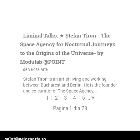
Liminal Talks: ★ Ștefan Tiron - The
Space Agency for Nocturnal Journeys
to the Origins of the Universe- by
Modulab @POINT
de Veioza Arte
Stefan Tiron is an artist living and working
between Bucharest and Berlin. He is the founder
and co-curator of The Space Agency...
»
1
|
2
|
3
|
4
|
5
...
Pagina 1 din
73
salut@veiozaarte.ro