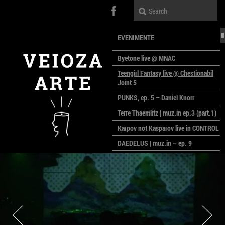
EVENIMENTE
Byetone live @ MNAC
Teengirl Fantasy live @ Chestionabil
Joint 5
PUNKS, ep. 5 – Daniel Knorr
Terre Thaemlitz | muz.in ep.3 (part.1)
Karpov not Kasparov live in CONTROL
DAEDELUS | muz.in – ep. 9
LALELE, LALELE – prima premieră a
anului la MACAZ
CinePOLSKA – filme poloneze la
București
PEOPLE OF ROMANIA se lansează la
galeria Simeza