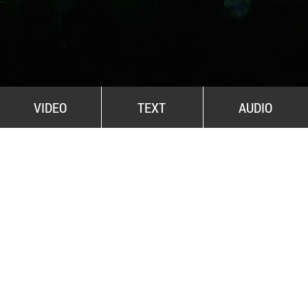
All Stars For Outernational
VIDEO
TEXT
AUDIO
PUNKS, ep.7 - Mitos Micleusanu
Punks cu Veioza Arte