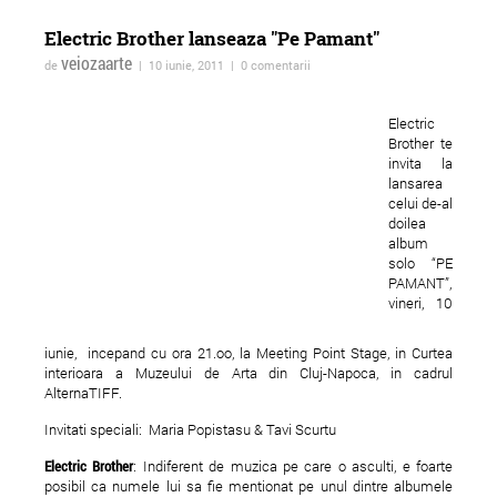
Electric Brother lanseaza "Pe Pamant"
veiozaarte
de
| 10 iunie, 2011 | 0 comentarii
Electric
Brother te
invita la
lansarea
ForTheWin @Galeria 26, 17
Vernisajul expoziției
celui de-al
doilea
mai 2013
colective Bucureşti
album
Optimixed la Imbold,
solo “PE
PAMANT”,
Galeria
vineri, 10
iunie, incepand cu ora 21.oo, la Meeting Point Stage, in Curtea
interioara a Muzeului de Arta din Cluj-Napoca, in cadrul
AlternaTIFF.
Invitati speciali: Maria Popistasu & Tavi Scurtu
Electric Brother
: Indiferent de muzica pe care o asculti, e foarte
posibil ca numele lui sa fie mentionat pe unul dintre albumele