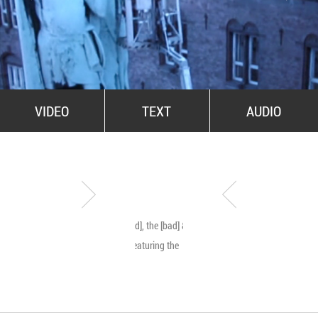
All Stars For Outernational
VIDEO
TEXT
AUDIO
The [good], the [bad] & the
Byetone live @ MNA
[ugly]… featuring the
[beauty]