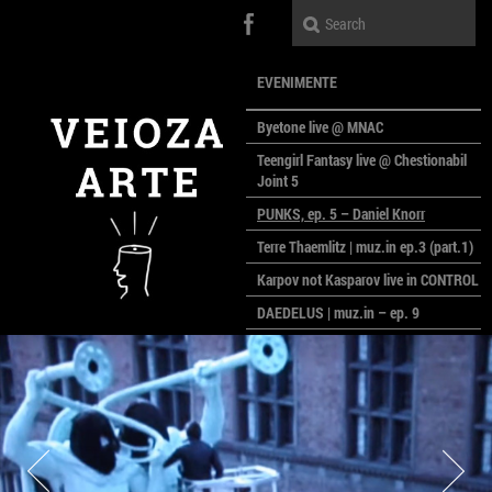
EVENIMENTE
Byetone live @ MNAC
Teengirl Fantasy live @ Chestionabil
Joint 5
PUNKS, ep. 5 – Daniel Knorr
Terre Thaemlitz | muz.in ep.3 (part.1)
Karpov not Kasparov live in CONTROL
DAEDELUS | muz.in – ep. 9
LALELE, LALELE – prima premieră a
anului la MACAZ
CinePOLSKA – filme poloneze la
București
PEOPLE OF ROMANIA se lansează la
galeria Simeza