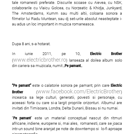
tale romanesti preferate. Discurile scoase cu Aievea, cu NSK,
colaborarile cu Vlaicu Golcea, cu Norzeatic & Khidja, Junkyard,
The Amsterdams, Kumm sau multi altii, coloana sonora a
filmelor lui Radu Muntean, sau dj set-urile absolut neasteptate i-
au adus un loc important in muzica romaneasca.
Dupa 8 ani, s-a hotarat.
Brazda lui Novac lanseaza
Dressing Room Sho
In iunie 2011, pe 10,
Electric Brother
"Dizzy"
Party Alternative Ed
www.electricbrother.ro
(
) lanseaza al doilea album solo
Popa Nan 82
din cariera sa muzicala, numit „
Pe pamant
„.
“Pe pamant”
este o calatorie sonora pe pamant, prin care
Electric
www.facebook.com/ElectricBrother
Brother
(
)
incearca sa lege culturi, generatii, povesti si personaje, cu
aceeasi forta cu care si-a largit propriile orizonturi. Albumul are
invitati din Timisoara, Londra, Delta Dunarii, Bissau si nu numai.
“
Pe pamant
” este un material conceptual nascut din ritmuri
africane, indiene, europene si, mai ales, romanesti, care se joaca
intr-un sound bine aranjat pe note de downtempo si lo-fi aproape
cinematografic.