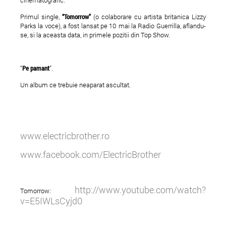
Primul single,
“Tomorrow”
(o colaborare cu artista britanica Lizzy
Parks la voce), a fost lansat pe 10 mai la Radio Guerrilla, aflandu-
se, si la aceasta data, in primele pozitii din Top Show.
“
Pe pamant
”.
Un album ce trebuie neaparat ascultat.
www.electricbrother.ro
www.facebook.com/ElectricBrother
http://www.youtube.com/watch?
Tomorrow:
v=E5IWLsCyjd0