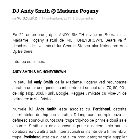
DJ Andy Smith @ Madame Pogany
veiozaarte
de
| 17 octombrie, 2011 | 0 comentarii
Pe 22 octombrie , dj-ul ANDY SMITH revine in Romania, la
Madame Pogany, alaturi de MC HONEYBROWN. Seara va fi
deschisa de live mix-ul lui George Stanca aka Notsocommon
Dj. Be there!
ForTheWin @Galeria 26, 17
Vernisajul expoziției
Intrarea este libera.
mai 2013
colective Bucureşti
ANDY SMITH & MC HONEYBROWN
Optimixed la Imbold,
Galeria
In setul lui
Andy Smith
, de la Madame Pogany, veti recunoaste
scratch-uri al unor piese cu influente old school (anii 70, 80, 90 )
de Hip Hop, Soul, Funk, Boogie, Reggae , mixate cu vibe-uri de
petrecere in stil Bristol.
Numele lui
Andy Smith
este asociat cu
Portishead
, datorita
elementelor de hip-hop scratch DJ-ing care completeaza si
definesc sound-ul cunoscutei trupe trip-hop pe primele două sale
albume. Smith era deja cunoscut printr-o cariera solo sau in
colaborarea cu alti artisti internationali si inainte de a fi membrul
trupei
Portishead
, atat ca dj cat si ca producator, sample supplier