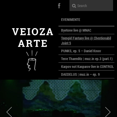
EVENIMENTE
Byetone live @ MNAC
Teengirl Fantasy live @ Chestionabil
Joint 5
PUNKS, ep. 5 – Daniel Knorr
Terre Thaemlitz | muz.in ep.3 (part.1)
Karpov not Kasparov live in CONTROL
DAEDELUS | muz.in – ep. 9
LALELE, LALELE – prima premieră a
anului la MACAZ
CinePOLSKA – filme poloneze la
București
PEOPLE OF ROMANIA se lansează la
galeria Simeza