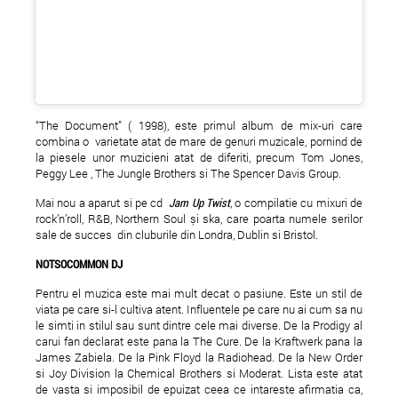
“The Document” ( 1998), este primul album de mix-uri care
combina o varietate atat de mare de genuri muzicale, pornind de
la piesele unor muzicieni atat de diferiti, precum Tom Jones,
Peggy Lee , The Jungle Brothers si The Spencer Davis Group.
Mai nou a aparut si pe cd
Jam Up Twist
, o compilatie cu mixuri de
rock’n’roll, R&B, Northern Soul și ska, care poarta numele serilor
sale de succes din cluburile din Londra, Dublin si Bristol.
NOTSOCOMMON DJ
Pentru el muzica este mai mult decat o pasiune. Este un stil de
viata pe care si-l cultiva atent. Influentele pe care nu ai cum sa nu
le simti in stilul sau sunt dintre cele mai diverse. De la Prodigy al
carui fan declarat este pana la The Cure. De la Kraftwerk pana la
James Zabiela. De la Pink Floyd la Radiohead. De la New Order
si Joy Division la Chemical Brothers si Moderat. Lista este atat
de vasta si imposibil de epuizat ceea ce intareste afirmatia ca,