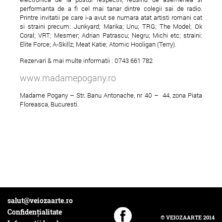
performanta de a fi cel mai tanar dintre colegii sai de radio.
Printre invitatii pe care i-a avut se numara atat artisti romani cat
si straini precum: Junkyard; Marika; Unu; TRG; The Model; Ok
Coral; VRT; Mesmer; Adrian Patrascu; Negru; Michi etc; straini:
Elite Force; A-Skillz; Meat Katie; Atomic Hooligan (Terry).
Rezervari & mai multe informatii : 0743 661 782
www.madamepogany.ro
Madame Pogany – Str. Banu Antonache, nr 40 – 44, zona Piata
Floreasca, Bucuresti.
salut@veiozaarte.ro
Confidențialitate
© VEIOZAARTE 2014