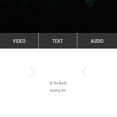
All Stars For Outernational
VIDEO
TEXT
AUDIO
The [good], the [bad] & the
Byetone live @ MNA
[ugly]… featuring the
[beauty]