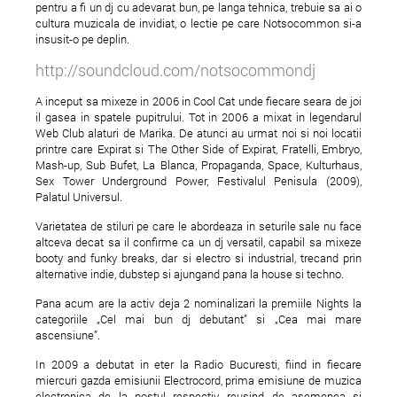
pentru a fi un dj cu adevarat bun, pe langa tehnica, trebuie sa ai o
cultura muzicala de invidiat, o lectie pe care Notsocommon si-a
insusit-o pe deplin.
http://soundcloud.com/
notsocommondj
A inceput sa mixeze in 2006 in Cool Cat unde fiecare seara de joi
il gasea in spatele pupitrului. Tot in 2006 a mixat in legendarul
Web Club alaturi de Marika. De atunci au urmat noi si noi locatii
printre care Expirat si The Other Side of Expirat, Fratelli, Embryo,
Mash-up, Sub Bufet, La Blanca, Propaganda, Space, Kulturhaus,
Sex Tower Underground Power, Festivalul Penisula (2009),
Palatul Universul.
Varietatea de stiluri pe care le abordeaza in seturile sale nu face
altceva decat sa il confirme ca un dj versatil, capabil sa mixeze
booty and funky breaks, dar si electro si industrial, trecand prin
alternative indie, dubstep si ajungand pana la house si techno.
Pana acum are la activ deja 2 nominalizari la premiile Nights la
categoriile „Cel mai bun dj debutant” si „Cea mai mare
ascensiune”.
In 2009 a debutat in eter la Radio Bucuresti, fiind in fiecare
miercuri gazda emisiunii Electrocord, prima emisiune de muzica
electronica de la postul respectiv, reusind de asemenea si