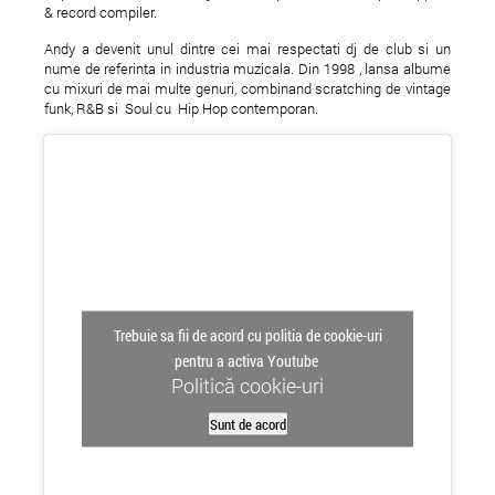
& record compiler.
Andy a devenit unul dintre cei mai respectati dj de club si un
nume de referinta in industria muzicala. Din 1998 , lansa albume
cu mixuri de mai multe genuri, combinand scratching de vintage
funk, R&B si Soul cu Hip Hop contemporan.
Dressing Room Shopping
Basement Freaks @ 
Party Alternative Edition @
Goblin
Popa Nan 82
Trebuie sa fii de acord cu politia de cookie-uri
pentru a activa Youtube
Politică cookie-uri
Sunt de acord