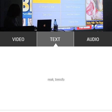
All Stars For Outernational
VIDEO
TEXT
AUDIO
Have a break, trensformers
The Agency of Touch
Atelierele Somatice
susținute de coregra
Mădălina Dan și Val
De Piante Niculae