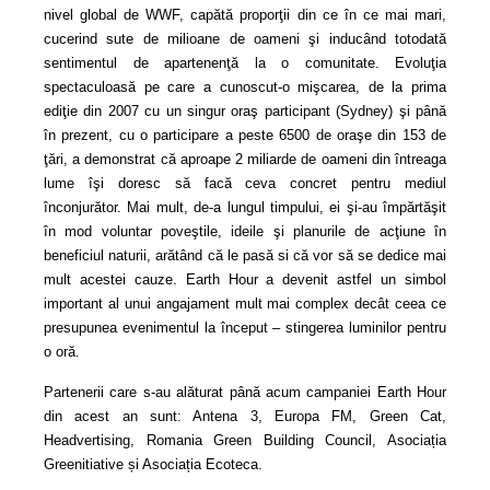
nivel global de WWF, capătă proporţii din ce în ce mai mari,
cucerind sute de milioane de oameni şi inducând totodată
sentimentul de apartenenţă la o comunitate. Evoluţia
spectaculoasă pe care a cunoscut-o mişcarea, de la prima
ediţie din 2007 cu un singur oraş participant (Sydney) şi până
în prezent, cu o participare a peste 6500 de oraşe din 153 de
ţări, a demonstrat că aproape 2 miliarde de oameni din întreaga
lume îşi doresc să facă ceva concret pentru mediul
înconjurător. Mai mult, de-a lungul timpului, ei şi-au împărtăşit
în mod voluntar poveştile, ideile şi planurile de acţiune în
beneficiul naturii, arătând că le pasă si că vor să se dedice mai
mult acestei cauze. Earth Hour a devenit astfel un simbol
important al unui angajament mult mai complex decât ceea ce
presupunea evenimentul la început – stingerea luminilor pentru
o oră.
Partenerii care s-au alăturat până acum campaniei Earth Hour
din acest an sunt: Antena 3, Europa FM, Green Cat,
Headvertising, Romania Green Building Council, Asociația
Greenitiative și Asociația Ecoteca.