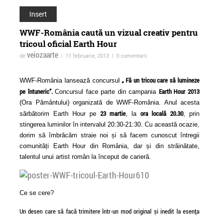
Insert
WWF-România caută un vizual creativ pentru
tricoul oficial Earth Hour
veiozaarte
de
| 11 februarie, 2013 | 0 comentarii
„ Fă un tricou care să lumineze
WWF-România lansează concursul
pe întuneric”.
Earth Hour 2013
Concursul face parte din campania
ForTheWin - turneu in
Adrian Schiop spulb
(Ora Pământului) organizată de WWF-România. Anul acesta
23 martie
ora locală
20.30
sărbătorim Earth Hour pe
, la
, prin
reteaua spatiilor
tabuurile in noul sa
stingerea luminilor în intervalul 20:30-21:30. Cu această ocazie,
independente
"Soldatii. Poveste di
dorim să îmbrăcăm straie noi și să facem cunoscut întregii
Ferentari"
comunități Earth Hour din România, dar și din străinătate,
talentul unui artist român la început de carieră.
Ce se cere?
Un desen care să facă trimitere într-un mod original și inedit la esența