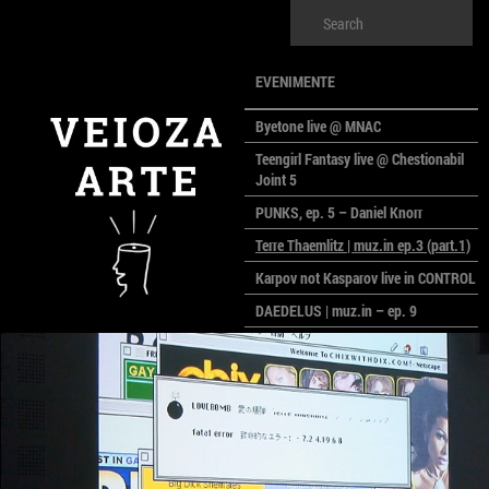
EVENIMENTE
Byetone live @ MNAC
Teengirl Fantasy live @ Chestionabil
Joint 5
PUNKS, ep. 5 – Daniel Knorr
Terre Thaemlitz | muz.in ep.3 (part.1)
Karpov not Kasparov live in CONTROL
DAEDELUS | muz.in – ep. 9
LALELE, LALELE – prima premieră a
anului la MACAZ
CinePOLSKA – filme poloneze la
București
PEOPLE OF ROMANIA se lansează la
galeria Simeza