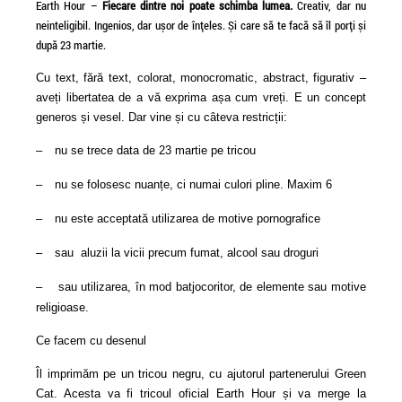
Earth Hour –
Fiecare dintre noi poate schimba lumea.
Creativ, dar nu
neinteligibil. Ingenios, dar ușor de înțeles. Și care să te facă să îl porți și
după 23 martie.
The Secondary Usage of
39 de piese romanest
Cu text, fără text, colorat, monocromatic, abstract, figurativ –
the Grolsch Bottle
Topshow 40 Radio Gu
aveți libertatea de a vă exprima așa cum vreți. E un concept
2011
generos și vesel. Dar vine și cu câteva restricții:
–
nu se trece data de 23 martie pe tricou
–
nu se folosesc nuanțe, ci numai culori pline. Maxim 6
–
nu este acceptată utilizarea de motive pornografice
–
sau aluzii la vicii precum fumat, alcool sau droguri
–
sau utilizarea, în mod batjocoritor, de elemente sau motive
religioase.
Ce facem cu desenul
Îl imprimăm pe un tricou negru, cu ajutorul partenerului Green
Cat. Acesta va fi tricoul oficial Earth Hour și va merge la