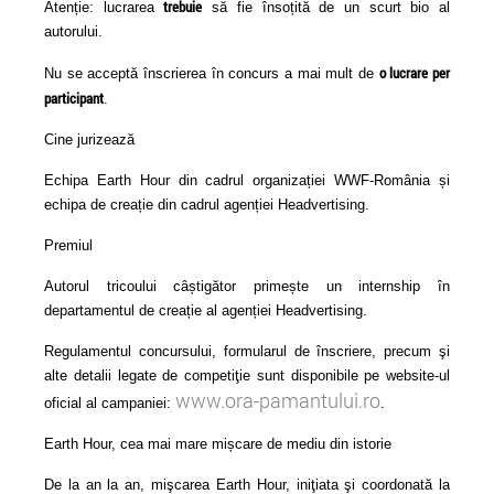
trebuie
Atenție: lucrarea
să fie însoțită de un scurt bio al
autorului.
o lucrare per
Nu
se acceptă înscrierea în concurs a mai mult de
participant
.
Cine jurizează
Echipa Earth Hour din cadrul organizației WWF-România și
echipa de creație din cadrul agenției Headvertising.
Premiul
Autorul tricoului câștigător primește un internship în
departamentul de creație al agenției Headvertising.
Regulamentul concursului, formularul de înscriere, precum şi
alte detalii legate de competiţie sunt disponibile pe website-ul
www.ora-pamantului.ro
oficial al campaniei:
.
Earth Hour, cea mai mare mișcare de mediu din istorie
De la an la an, mişcarea Earth Hour, iniţiata şi coordonată la