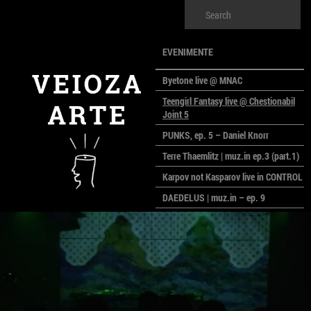
EVENIMENTE
Byetone live @ MNAC
Teengirl Fantasy live @ Chestionabil
Joint 5
PUNKS, ep. 5 – Daniel Knorr
Terre Thaemlitz | muz.in ep.3 (part.1)
Karpov not Kasparov live in CONTROL
DAEDELUS | muz.in – ep. 9
LALELE, LALELE – prima premieră a
anului la MACAZ
CinePOLSKA – filme poloneze la
București
PEOPLE OF ROMANIA se lansează la
galeria Simeza