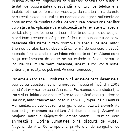
În lipsa existenței mijloacelor de publicare pentru tineri autori și
tentați de popularitatea crescândă a cititului pe telefoane și
tablete tot mai performante, Asociația Jumătatea plină dorește
prin acest proiect cultural să reunească o categorie suficientă de
The Secondary Usage of
39 de piese romanest
consumatori de conținut digital ce vor putea interacționa pe viitor
cu piața carții. Aplicațiile care difuzează carte, reviste, etc. special
the Grolsch Bottle
Topshow 40 Radio Gu
pe tablete și telefoane smart sunt diferite de paginile de web, un
2011
hibrid între acestea și cărțile de răsfoit. Prin publicarea de benzi
desenate fără hârtie putem promova în special pe acei autori
tineri ce au ales banda desenată ca formă de expresie artistică,
aceasta fiind la rândul ei un hibrid între carte și film. Atunci când
piața românească de carte se va extinde suficient pentru a
include mai multe benzi desenate, acești autori vor fi astfel
antrenați în relația cu publicul. Pe scurt, cunoscuți.
Proiectele Asociatiei Jumătatea plină legate de benzi desenate și
publicarea acestora sunt numeroase, începând încă din 2006
când Octav Avramescu și Anamaria Pravicencu erau studenți la
Paris și au inițiat o colaborare între Mircea Cărtărescu și Edmond
Baudoin, autor francez recunoscut. In 2011, împreună cu editura
Humanitas, au publicat romanul grafic ce a rezultat,
Travesti
. Au
publicat și împreună cu editura Art două alte cărți,
Broderii
de
Marjane Satrapi si
Stigmata
de Lorenzo Matotti. Ei sunt cei care
animează și Librăria Jumatatea plină, găzduită de Muzeul
Național de Artă Contemporană și Atelierul de serigrafie, ce