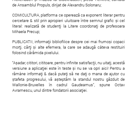
de Ansamblul Propuls, dirijat de Alexandru Solonaru;
COMICULTURA, platforma ce operează ca exponent literar pentru
cercetare & stil prin apropieri uluitoare între semnul grafic și cel
literal: realizată de studenți la Litere coordonați de profesoara
Mihaela Precup;
PUBLICATII, informații bibliofilice despre cei mai frumoși copaci
morți, cărți și alte efemera, la care se adaugă câteva restituiri
folosind cărămida pixelului.
“Așadar, cititori, cititoare, pentru infinite satisfacții, nu uitați, acestă
versiune a aplicației este în teste și nu se va opri aici! Pentru a
rămâne informați & dacă puteți să ne dați o mana de ajutor cu
ștafeta progresului, vă așteptăm la standul nostru găzduit de
Wallonie-Bruxelles în cadrul Gaudeamus”, spune Octav
Avramescu, unul dintre fondatorii asociației.