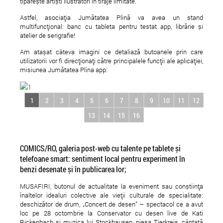
tipărește artiști ilustratori în tiraje limitate.
Astfel, asociația Jumătatea Plină va avea un stand
multifuncțional: banc cu tableta pentru testat app, librărie și
atelier de serigrafie!
Am atașat câteva imagini ce detaliază butoanele prin care
utilizatorii vor fi direcționați către principalele funcții ale aplicației,
misiunea Jumătatea Plina app:
1
2
3
4
5
6
7
8
9
10
11
12
13
14
15
16
COMICS/RO, galeria post-web cu talente pe tablete și
telefoane smart: sentiment local pentru experiment în
benzi desenate și în publicarea lor;
MUSAFIRI, butonul de actualitate la eveniment sau conștiința
înaltelor idealuri colective ale vieții culturale de specialitate:
deschizător de drum, „Concert de desen” – spectacol ce a avut
loc pe 28 octombrie la Conservator cu desen live de Kati
Rickenbach și muzica lui Stockhausen, piesa Tierkreis, cântată