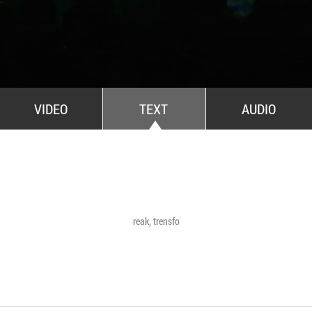
All Stars For Outernational
VIDEO
TEXT
AUDIO
Have a break, trensformers
The Agency of Touch
Atelierele Somatice
susținute de coregra
Mădălina Dan și Val
De Piante Niculae