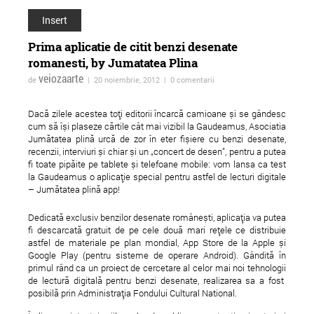
Insert
Prima aplicatie de citit benzi desenate
romanesti, by Jumatatea Plina
veiozaarte
de
| 20 noiembrie, 2012 | 0 comentarii
Dacă zilele acestea toți editorii încarcă camioane și se gândesc
cum să își plaseze cărtile cât mai vizibil la Gaudeamus, Asociatia
Jumătatea plină urcă de zor în eter fișiere cu benzi desenate,
ForTheWin - turneu in
Adrian Schiop spulb
recenzii, interviuri și chiar și un „concert de desen”, pentru a putea
fi toate pipăite pe tablete și telefoane mobile: vom lansa ca test
reteaua spatiilor
tabuurile in noul sa
la Gaudeamus o aplicație special pentru astfel de lecturi digitale
independente
"Soldatii. Poveste di
– Jumătatea plină app!
Ferentari"
Dedicată exclusiv benzilor desenate românești, aplicația va putea
fi descarcată gratuit de pe cele două mari rețele ce distribuie
astfel de materiale pe plan mondial, App Store de la Apple și
Google Play (pentru sisteme de operare Android). Gândită în
primul rând ca un proiect de cercetare al celor mai noi tehnologii
de lectură digitală pentru benzi desenate, realizarea sa a fost
posibilă prin Administrația Fondului Cultural National.