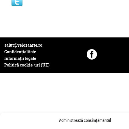
continua"
separate și a reciclării a
deșeurilor de ambalaje
salut@veiozaarte.ro
Confidențialitate
Informații legale
Politică cookie-uri (UE)
Fotogalerie Spatiu
Artisti la Street Heroes
Expandat
Administrează consimțământul