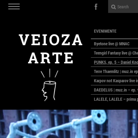
EVENIMENTE
Byetone live @ MNAC
Teengirl Fantasy live @ Che
PUNKS, ep. 5 – Daniel Kno
Terre Thaemlitz | muz.in ep
Karpov not Kasparov live
DAEDELUS | muz.in – ep. 
LALELE, LALELE – prima pr
MACAZ
CinePOLSKA – filme polon
PEOPLE OF ROMANIA se lan
Simeza