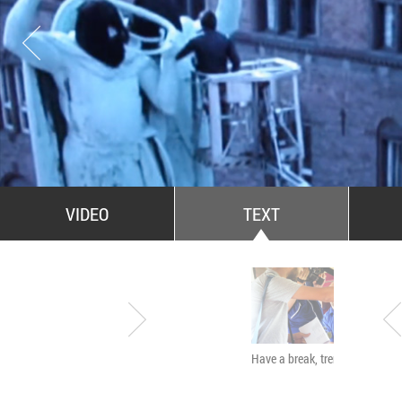
All Stars For Outernational
VIDEO
TEXT
Fotograf de plăcere, om
Have a break, trensformers
obişnuit