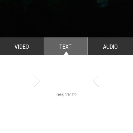
All Stars For Outernational
VIDEO
TEXT
AUDIO
Have a break, trensformers
The Agency of Touch
Atelierele Somatice
susținute de coregra
Mădălina Dan și Val
De Piante Niculae