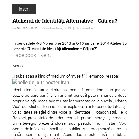
Insert
Atelierul de Identități Alternative - Câți eu?
veiozaarte
de
| 29 octombrie, 2013 | 0 comentarii
În perioadele 4-8 Noiembrie 2013 și 6-10 ianuarie 2014 Atelier 35
prezintă
“Atelierul
de Identități Alternative – Câți eu?”
.
Facebook Event
ForTheWin - turneu in
Adrian Schiop spulb
Motto:
reteaua spatiilor
tabuurile in noul sa
„I subsist as a kind of medium of myself.” (Fernando Pessoa)
independente
"Soldatii. Poveste di
Identitatea fiecăruia dintre noi poate fi considerată un joc de
Ferentari"
puzzle pe care până la un anumit punct îl putem manevra după
propria voință. Ideea acestui atelier pornește de la nuvela „Tristan
Vox” de Michel Tournier care explorează interconectivitatea și
volatilitatea relației dintre voce și identitate. Protagonistul, Felix
Robinet, prezentator de radio trecut de prima tinerețe, își creează
un alter-ego, prezentându-se sub pseudonimul Tristan Vox.
Sedus de inflexiunile vocii sale, publicul și-l imaginează ca pe un
tânăr boem și șarmant. Acest lucru este însă în totală