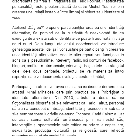
discrepanță cu firea și înfățișarea lui Felix Robinet. Plasticitatea
personalității este problematizată de către Michel Tournier prin
crearea unei relații instabile între limbaj și obiect sau identitate și
voce.
The Secondary Usage of
39 de piese romanest
Atelierul „Câți eu?” propune participanților crearea unei identități
the Grolsch Bottle
Topshow 40 Radio Gu
alternative, fie pornind de la o trăsătură neexplorată fie ca
2011
exercițiu de a exista sub o identitate ce poate fi asumată în viața
de zi cu zi. De-a lungul atelierului, coordonatorii vor introduce
genealogia acestei idei și îi vor susține pe participanți în creearea
unor identități alternative. Aceste alter-egouri vor funcționa în
scris ca și pseudonime, intervenții radio, noi conturi de facebook,
blog-uri, profiluri matrimoniale, intervenții tv și altele. La sfârșitul
celei de-a doua perioade, proiectul se va materializa într-o
expoziție care va documenta evoluția acestor identități.
Participanții la atelier vor avea ocazia să își discute demersul cu
artistul Mihai Mihalcea care prin practica sa a îmbrățișat o
identitate alternativă. Din 2010, artistul a decis să își
ficționalizeze biografia și s-a reinventat ca Farid Fairuz, personaj
căruia i-a conceput o întreagă identitate și pseudonim sub care
și-a semnat toate lucrările de-atunci încoace. Farid Fairuz a luat
cu asalt scena culturală românească prin manifestul său,
intervențiile și spectacolele sale critice cu privire la capitalism,
sexualitate, producția culturală și religioasă, care reflectă
puternice eșecuri ale societății locale.