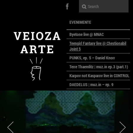
EVENIMENTE
Byetone live @ MNAC
Teengirl Fantasy live @ Chestionabil
Joint 5
PUNKS, ep. 5 – Daniel Knorr
Terre Thaemlitz | muz.in ep.3 (part.1)
Karpov not Kasparov live in CONTROL
DAEDELUS | muz.in – ep. 9
LALELE, LALELE – prima premieră a
anului la MACAZ
CinePOLSKA – filme poloneze la
București
PEOPLE OF ROMANIA se lansează la
galeria Simeza