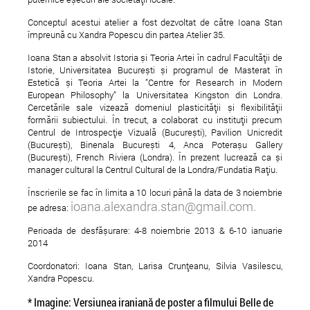
Conceptul acestui atelier a fost dezvoltat de către Ioana Stan
împreună cu Xandra Popescu din partea Atelier 35.
Ioana Stan a absolvit Istoria și Teoria Artei în cadrul Facultății de
Istorie, Universitatea București și programul de Masterat în
Estetică și Teoria Artei la ”Centre for Research in Modern
European Philosophy” la Universitatea Kingston din Londra.
Cercetările sale vizează domeniul plasticității și flexibilității
formării subiectului. În trecut, a colaborat cu instituții precum
Centrul de Introspecție Vizuală (București), Pavilion Unicredit
(București), Binenala București 4, Anca Poterașu Gallery
(București), French Riviera (Londra). În prezent lucrează ca și
manager cultural la Centrul Cultural de la Londra/Fundatia Rațiu.
Înscrierile se fac în limita a 10 locuri până la data de 3 noiembrie
ioana.alexandra.stan@gmail.com
.
pe adresa:
Perioada de desfășurare: 4-8 noiembrie 2013 & 6-10 ianuarie
2014
Coordonatori: Ioana Stan, Larisa Crunțeanu, Silvia Vasilescu,
Xandra Popescu.
* Imagine: Versiunea iraniană de poster a filmului Belle de