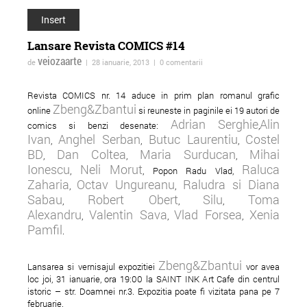
Insert
Lansare Revista COMICS #14
veiozaarte
de
| 28 ianuarie, 2013 | 0 comentarii
Revista COMICS nr. 14 aduce in prim plan romanul grafic
Zbeng&Zbantui
online
si reuneste in paginile ei 19 autori de
Adrian Serghie
Alin
comics si benzi desenate:
,
Ivan
Anghel Serban
Butuc Laurentiu
Costel
,
,
,
ForTheWin - turneu in
Adrian Schiop spulb
BD
Dan Coltea
Maria Surducan
Mihai
,
,
,
reteaua spatiilor
tabuurile in noul sa
Ionescu
Neli Morut
Raluca
,
, Popon Radu Vlad,
independente
"Soldatii. Poveste di
Zaharia
Octav Ungureanu
Raludra si Diana
,
,
Sabau
Robert Obert
Silu
Toma
Ferentari"
,
,
,
Alexandru
Valentin Sava
Vlad Forsea
Xenia
,
,
,
Pamfil
.
Zbeng&Zbantui
Lansarea si vernisajul expozitiei
vor avea
loc joi, 31 ianuarie, ora 19:00 la SAINT INK Art Cafe din centrul
istoric – str. Doamnei nr.3. Expozitia poate fi vizitata pana pe 7
februarie.