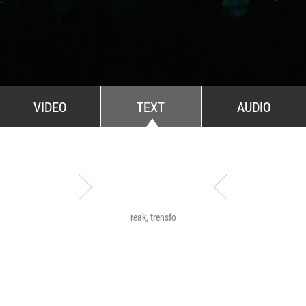
All Stars For Outernational
VIDEO
TEXT
AUDIO
Have a break, trensformers
The Agency of Touch
Atelierele Somatice
susținute de coregra
Mădălina Dan și Val
De Piante Niculae