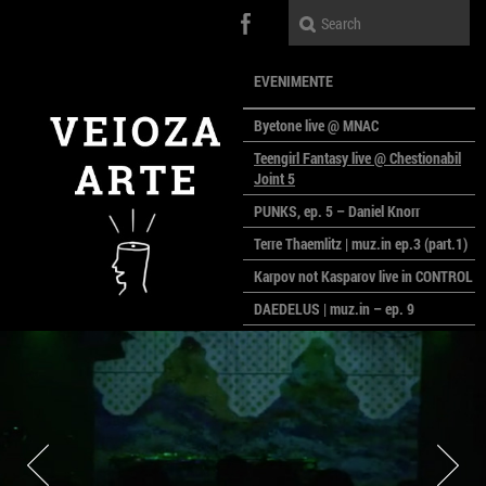
EVENIMENTE
Byetone live @ MNAC
Teengirl Fantasy live @ Chestionabil
Joint 5
PUNKS, ep. 5 – Daniel Knorr
Terre Thaemlitz | muz.in ep.3 (part.1)
Karpov not Kasparov live in CONTROL
DAEDELUS | muz.in – ep. 9
LALELE, LALELE – prima premieră a
anului la MACAZ
CinePOLSKA – filme poloneze la
București
PEOPLE OF ROMANIA se lansează la
galeria Simeza