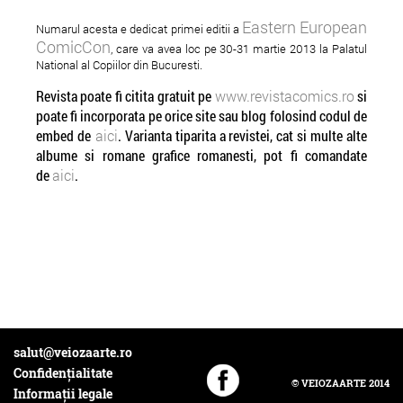
Eastern European
Numarul acesta e dedicat primei editii a
ComicCon
, care va avea loc pe 30-31 martie 2013 la Palatul
The Secondary Usage of
39 de piese romanest
National al Copiilor din Bucuresti.
the Grolsch Bottle
Topshow 40 Radio Gu
Revista poate fi citita gratuit pe
www.revistacomics.ro
si
2011
poate fi incorporata pe orice site sau blog folosind codul de
embed de
aici
. Varianta tiparita a revistei, cat si multe alte
albume si romane grafice romanesti, pot fi comandate
de
aici
.
salut@veiozaarte.ro
Confidențialitate
© VEIOZAARTE 2014
Informații legale