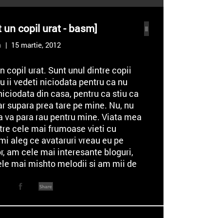
 un copil urat - basm]
n
| 15 martie, 2012
n copil urat. Sunt unul dintre copii
u ii vedeti niciodata pentru ca nu
niciodata din casa, pentru ca stiu ca
r supara prea tare pe mine. Nu, nu
a va para rau pentru mine. Viata mea
tre cele mai frumoase vieti cu
Imi aleg ce avataruri vreau eu pe
r, am cele mai interesante bloguri,
ele mai mishto melodii si am mii de
pe net.
rgea minunat in viata mea, pana
tr-o dimineata m-am uita
mai mult