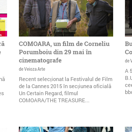
ră
COMOARA, un film de Corneliu
Bu
e
Porumboiu din 29 mai în
Co
cinematografe
de 
de Veioza Arte
A 5
B.
ună
Recent selecționat la Festivalul de Film
ce
de la Cannes 2015 în secțiunea oficială
bbo
es
Un Certain Regard, filmul
COMOARA/THE TREASURE...