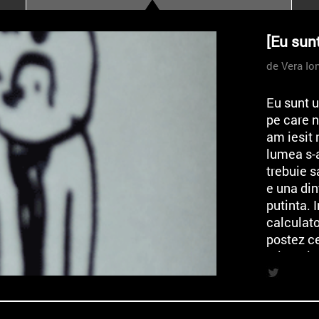
poloneze la București
PEOPLE OF ROMANIA se
[Eu sunt
lansează la galeria Simeza
de Vera Io
All Stars For
Outernational
Eu sunt u
pe care n
am iesit 
lumea s-a
trebuie s
e una din
putinta. 
calculato
postez c
prieteni 
Totul me
cand… in