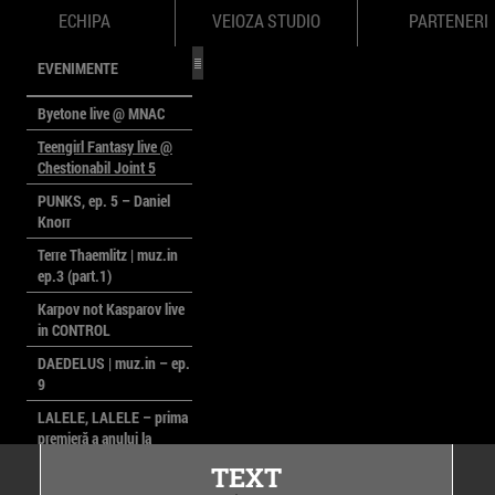
ECHIPA
VEIOZA STUDIO
PARTENERI
EVENIMENTE
Byetone live @ MNAC
Teengirl Fantasy live @
Chestionabil Joint 5
PUNKS, ep. 5 – Daniel
Knorr
Terre Thaemlitz | muz.in
ep.3 (part.1)
Karpov not Kasparov live
in CONTROL
DAEDELUS | muz.in – ep.
9
LALELE, LALELE – prima
premieră a anului la
MACAZ
TEXT
CinePOLSKA – filme