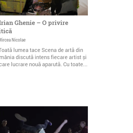
rian Ghenie – O privire
itică
Mircea Nicolae
 Toată lumea tace Scena de artă din
ânia discută intens fiecare artist și
care lucrare nouă aparută. Cu toate...