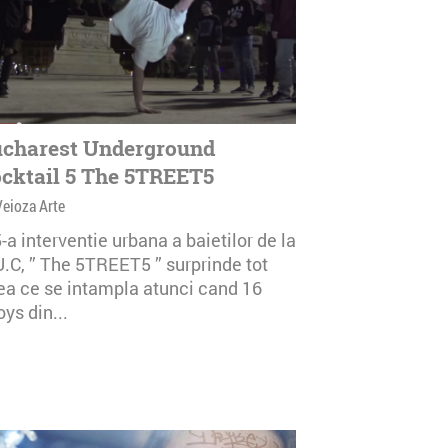
charest Underground
cktail 5 The 5TREET5
Veioza Arte
-a interventie urbana a baietilor de la
U.C, ” The 5TREET5 ” surprinde tot
ea ce se intampla atunci cand 16
ys din...