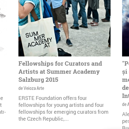
Fellowships for Curators and
"P
Artists at Summer Academy
și
Salzburg 2015
me
de
de Veioza Arte
In
le
ERSTE Foundation offers four
de 
t
fellowships for young artists and four
tr-
fellowships for emerging curators from
Ale
the Czech Republic,...
pes
Buc