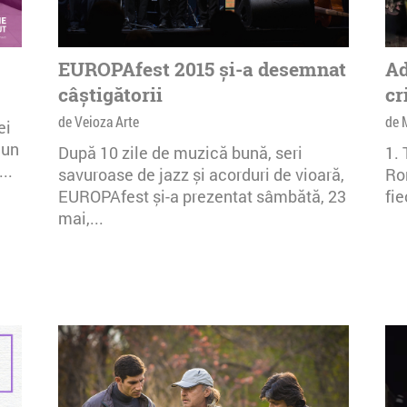
EUROPAfest 2015 și-a desemnat
Ad
câștigătorii
cr
de Veioza Arte
de 
ei
 un
După 10 zile de muzică bună, seri
1.
..
savuroase de jazz și acorduri de vioară,
Rom
EUROPAfest și-a prezentat sâmbătă, 23
fie
mai,...