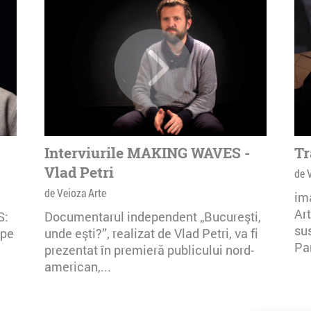
Raspberr
In aceas
lansarea 
acum, Gra
education
tehnolog
incubator
makerspac
fi organi
Interviurile MAKING WAVES -
Tr
categorii
Vlad Petri
de 
cu un niv
de Veioza Arte
im
nise tehn
Ar
S:
Documentarul independent „Bucureşti,
pentru de
su
epe
unde eşti?”, realizat de Vlad Petri, va fi
Echipa M
Pa
prezentat în premieră publicului nord-
Popescu,
american,...
Stefania 
echipei.
Publicat