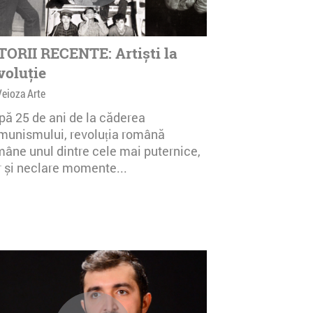
ii un spațiu de desfășurare pentru
proiecte, unelte, know how dar mai
extul social ce catalizează
ea, experimentarea și inovația.
TORII RECENTE: Artiști la
voluție
re cele mai importante proiecte
a fost producerea si organizarea
Veioza Arte
pozitii de instalatii interactive din
pă 25 de ani de la căderea
 Symbiomorphogenesis, realizata
munismului, revoluția română
pa eterogena de designeri, ingineri,
mâne unul dintre cele mai puternice,
i programatori. La nivel conceptual,
r și neclare momente...
 interogheaza relatia dintre oameni
ogie vazuta ca simbioza in care
bionti profita de celalalt pentru a
nstalatiile expuse in cadrul MNAC si
in cadrul Bienalei de Arhitectura
ania functioneaza in simbioza cu
 reactionand in diverse moduri la
si manifestarile acestuia, dar si
, fiecare instalatie folosind input de