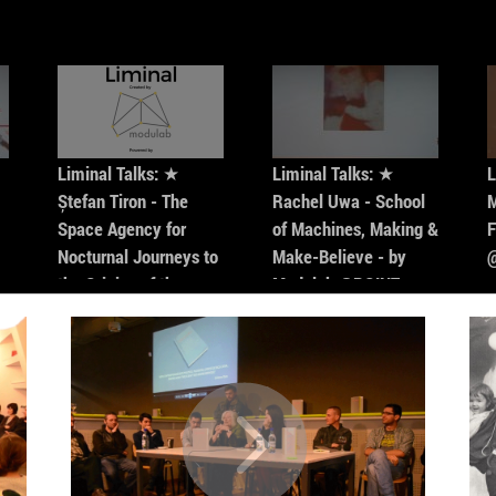
elastic, 
imprimare
Delivery,
imprima 3
Pavilionu
Arhitectu
Liminal Talks: ★
Liminal Talks: ★
L
Sediul Mo
Ștefan Tiron - The
Rachel Uwa - School
M
este cons
Space Agency for
of Machines, Making &
F
echipei, 
Nocturnal Journeys to
Make-Believe - by
cladirii s
the Origins of the
Modulab @POINT
mobilier 
Universe- by Modulab
deja de c
de designe
@POINT
ingineri,
tehnologi
integrat 
această 
ca un lab