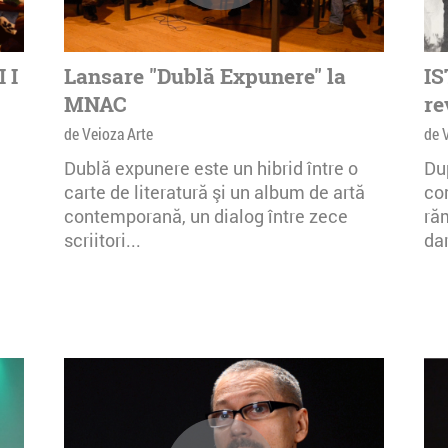
comunităț
diferite 
ales cont
 I
Lansare "Dublă Expunere" la
colaborar
IS
MNAC
re
Unul dint
Modulab 
de Veioza Arte
de 
primei ex
Dublă expunere este un hibrid între o
Du
Romania,
carte de literatură şi un album de artă
co
de o echi
contemporană, un dialog între zece
ră
artisti s
scriitori...
da
expozitia
si tehnol
ambii sim
evolua. I
ulterior 
Transilv
publicul,
prezenta 
intre ele