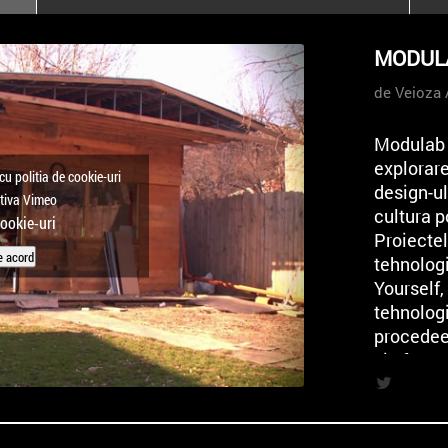
poloneze la București
PEOPLE OF ROMANIA se
MODULAB
lansează la galeria Simeza
de Veioza 
All Stars For
Outernational
Modulab 
explorare
cu politia de cookie-uri
design-ul
ctiva Vimeo
cultura p
cookie-uri
Proiectel
e acord
tehnologi
Yourself,
tehnologi
procedee 
și efecte 
știință. 
2006, pri
holografi