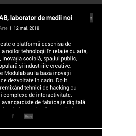
, laborator de medii noi
Arte
| 12 mai, 2018
este o platformă deschisa de
 a noilor tehnologii în relație cu arta,
, inovația socială, spațiul public,
opulară și industriile creative.
e Modulab au la bază inovații
ce dezvoltate în cadru Do It
 remixând tehnici de hacking cu
i complexe de interactivitate,
avangardiste de fabricație digitală
vizuale la granița dintre artă și
În cadrul Modulab a fost realizat, in
mul sistem stabil de proiectie
ca, dar si primul ecran multitouch