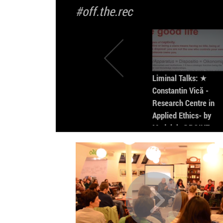
#off.the.rec
Liminal Talks: ★
Constantin Vică -
Research Centre in
Applied Ethics- by
Modulab @POINT