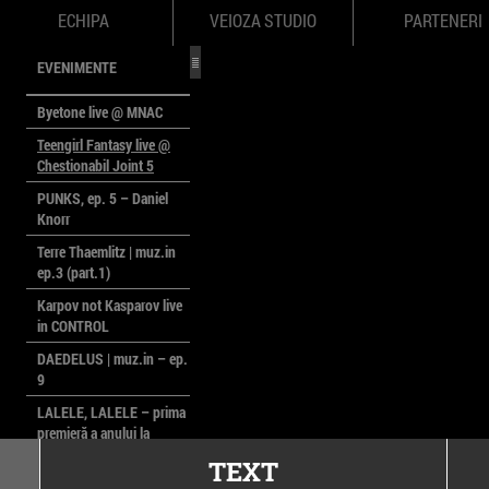
ECHIPA
VEIOZA STUDIO
PARTENERI
EVENIMENTE
Byetone live @ MNAC
Teengirl Fantasy live @
Chestionabil Joint 5
PUNKS, ep. 5 – Daniel
Knorr
Terre Thaemlitz | muz.in
ep.3 (part.1)
Karpov not Kasparov live
in CONTROL
DAEDELUS | muz.in – ep.
9
LALELE, LALELE – prima
premieră a anului la
MACAZ
TEXT
CinePOLSKA – filme