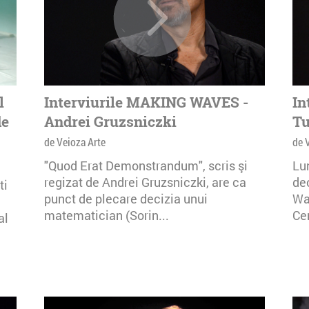
la celela
experimen
element 
celuilalt
formeaza 
prezenta 
l
Interviurile MAKING WAVES -
In
de
Andrei Gruzsniczki
In cadrul
Tu
instalati
de Veioza Arte
de 
și fabric
"Quod Erat Demonstrandum", scris şi
Lu
proiectar
regizat de Andrei Gruzsniczki, are ca
de
ti
sau tehn
punct de plecare decizia unui
Wa
interacti
matematician (Sorin...
Cen
al
primii mu
aerului, 
electrost
capabili
vii, senzo
microcon