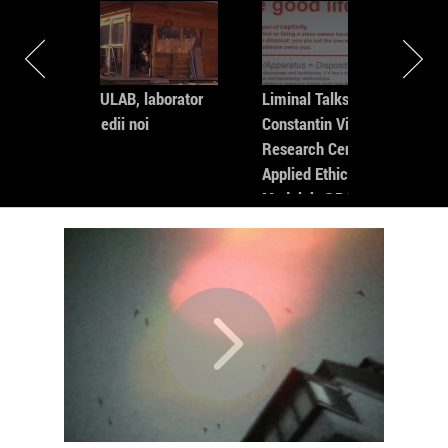
in
MODULAB, laborator
Liminal Talks: ★
de medii noi
Constantin Vică -
Research Centre in
Applied Ethics- by
Modulab @POINT