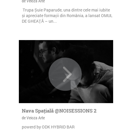
de Veioza Arte
Trupa Șuie Paparude, una dintre cele mai iubite
și apreciate formații din România, a lansat OMUL
DE GHEAȚĂ – un...
Nava Spațială @NOISESSIONS 2
de Veioza Arte
powerd by ODK HYBRID BAR