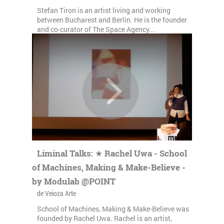
Stefan Tiron is an artist living and working
between Bucharest and Berlin. He is the founder
and co-curator of The Space Agency...
Liminal Talks: ★ Rachel Uwa - School
of Machines, Making & Make-Believe -
by Modulab @POINT
de Veioza Arte
School of Machines, Making & Make-Believe was
founded by Rachel Uwa. Rachel is an artist,