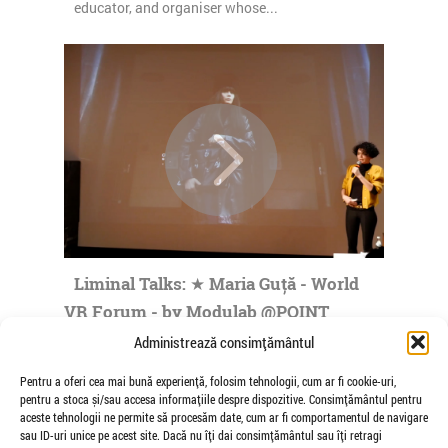
educator, and organiser whose...
Liminal Talks: ★ Maria Guță - World
VR Forum - by Modulab @POINT
de Veioza Arte
Administrează consimțământul
Maria Guta was born in Bucharest, Romania,
Pentru a oferi cea mai bună experiență, folosim tehnologii, cum ar fi cookie-uri,
where she made her practice in fields such as
pentru a stoca și/sau accesa informațiile despre dispozitive. Consimțământul pentru
visual communication, art direction...
aceste tehnologii ne permite să procesăm date, cum ar fi comportamentul de navigare
sau ID-uri unice pe acest site. Dacă nu îți dai consimțământul sau îți retragi