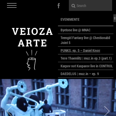
EVENIMENTE
Byetone live @ MNAC
Teengirl Fantasy live @ Chestionabil
Joint 5
PUNKS, ep. 5 – Daniel Knorr
Terre Thaemlitz | muz.in ep.3 (part.1)
Karpov not Kasparov live in CONTROL
DAEDELUS | muz.in – ep. 9
LALELE, LALELE – prima premieră a
anului la MACAZ
CinePOLSKA – filme poloneze la
București
PEOPLE OF ROMANIA se lansează la
galeria Simeza