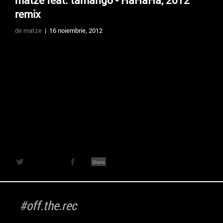
matze feat. tamango - HaHaHa, 2012
remix
de matze
| 16 noiembrie, 2012
#off.the.rec