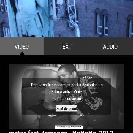
All Stars For Outernational
VIDEO
TEXT
AUDIO
Trebuie sa fii de acord cu politia de cookie-uri
pentru a activa Vimeo
Politică cookie-uri
Sunt de acord