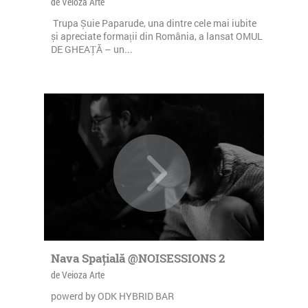
de Veioza Arte
Trupa Șuie Paparude, una dintre cele mai iubite
și apreciate formații din România, a lansat OMUL
DE GHEAȚĂ – un...
Nava Spațială @NOISESSIONS 2
de Veioza Arte
powerd by ODK HYBRID BAR