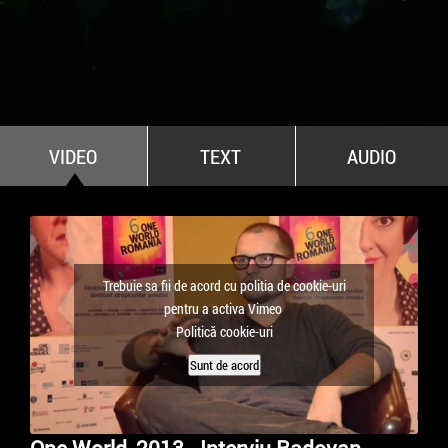
All Stars For Outernational
VIDEO
TEXT
AUDIO
Trebuie sa fii de acord cu politia de cookie-uri
pentru a activa Vimeo
Politică cookie-uri
Sunt de acord