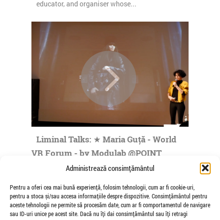
educator, and organiser whose...
Liminal Talks: ★ Maria Guță - World
VR Forum - by Modulab @POINT
de Veioza Arte
Administrează consimțământul
Maria Guta was born in Bucharest, Romania,
Pentru a oferi cea mai bună experiență, folosim tehnologii, cum ar fi cookie-uri,
where she made her practice in fields such as
pentru a stoca și/sau accesa informațiile despre dispozitive. Consimțământul pentru
visual communication, art direction...
aceste tehnologii ne permite să procesăm date, cum ar fi comportamentul de navigare
sau ID-uri unice pe acest site. Dacă nu îți dai consimțământul sau îți retragi