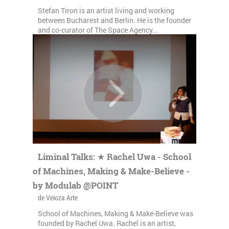
Stefan Tiron is an artist living and working
between Bucharest and Berlin. He is the founder
and co-curator of The Space Agency...
Liminal Talks: ★ Rachel Uwa - School
of Machines, Making & Make-Believe -
by Modulab @POINT
de Veioza Arte
School of Machines, Making & Make-Believe was
founded by Rachel Uwa. Rachel is an artist,