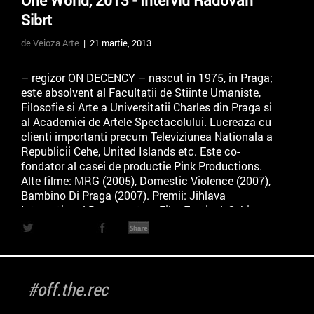
One World, 2013 - Interviu Radovan
Sibrt
de Veioza Arte
| 21 martie, 2013
– regizor ON DECENCY – nascut in 1975, in Praga;
este absolvent al Facultatii de Stiinte Umaniste,
Filosofie si Arte a Universitatii Charles din Praga si
al Academiei de Artele Spectacolului. Lucreaza cu
clienti importanti precum Televiziunea Nationala a
Republicii Cehe, United Islands etc. Este co-
fondator al casei de productie Pink Productions.
Alte filme: MRG (2005), Domestic Violence (2007),
Bambino Di Praga (2007). Premii: Jihlava
International Documentary Film Festival, Cehia,
2012.
a veiozaarte production for
One World Romania
#off.the.rec