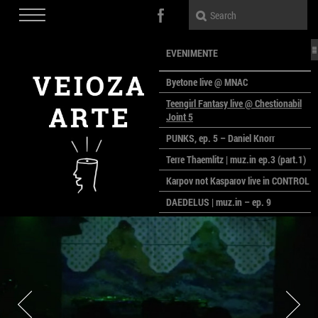
EVENIMENTE
Byetone live @ MNAC
Teengirl Fantasy live @ Chestionabil
Joint 5
PUNKS, ep. 5 – Daniel Knorr
Terre Thaemlitz | muz.in ep.3 (part.1)
Karpov not Kasparov live in CONTROL
DAEDELUS | muz.in – ep. 9
LALELE, LALELE – prima premieră a
anului la MACAZ
CinePOLSKA – filme poloneze la
București
PEOPLE OF ROMANIA se lansează la
galeria Simeza