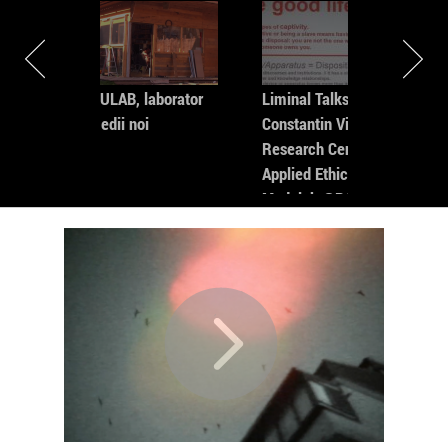
in
MODULAB, laborator
Liminal Talks: ★
de medii noi
Constantin Vică -
Research Centre in
Applied Ethics- by
Modulab @POINT