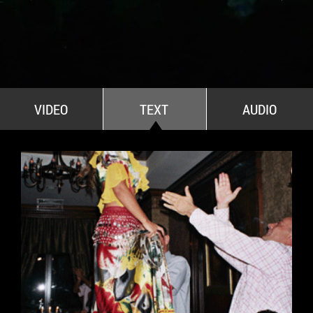
All Stars For Outernational
VIDEO
TEXT
AUDIO