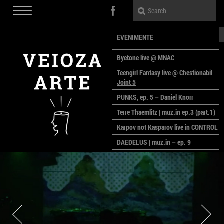
EVENIMENTE
Byetone live @ MNAC
Teengirl Fantasy live @ Chestionabil
Joint 5
PUNKS, ep. 5 – Daniel Knorr
Terre Thaemlitz | muz.in ep.3 (part.1)
Karpov not Kasparov live in CONTROL
DAEDELUS | muz.in – ep. 9
LALELE, LALELE – prima premieră a
anului la MACAZ
CinePOLSKA – filme poloneze la
București
PEOPLE OF ROMANIA se lansează la
galeria Simeza