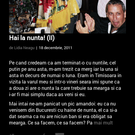
Hai la nunta! (II)
de Lidia Neagu
| 18 decembrie, 2011
Pe cand credeam ca am terminat-o cu nuntile, cel
putin pe anu asta, m-am trezit ca merg iar la una si
asta in decurs de numai o luna. Eram in Timisoara in
vizita la varul meu si intr-o vineri seara imi spune ca
a doua zi are o nunta la care trebuie sa mearga si ca
i-ar fi mai simplu daca as veni si eu.
Mai intai ne-am panicat un pic amandoi: eu ca nu
venisem din Bucuresti cu haine de nunta, el ca si-a
dat seama ca nu are niciun ban si era obligat sa
mearga. Ce sa facem, ce sa facem? Pa
mai mult