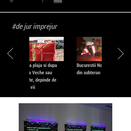
#de jur imprejur
gaia
Exista plaja si dupa
Bucurestii Noi direct
Vama Veche sau
din subteran
inainte, depinde de
unde vii