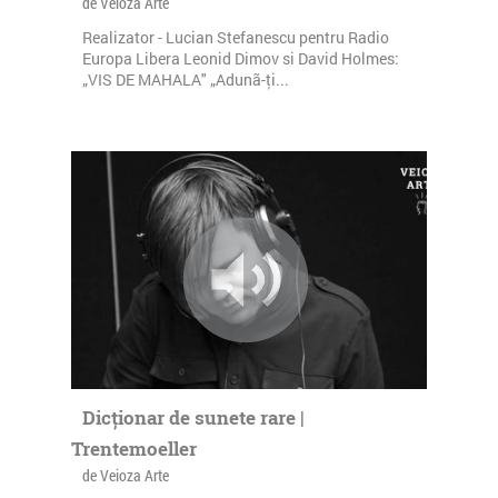
de Veioza Arte
Realizator - Lucian Stefanescu pentru Radio
Europa Libera Leonid Dimov si David Holmes:
„VIS DE MAHALA" „Adunã-ţi...
Dicționar de sunete rare |
Trentemoeller
de Veioza Arte