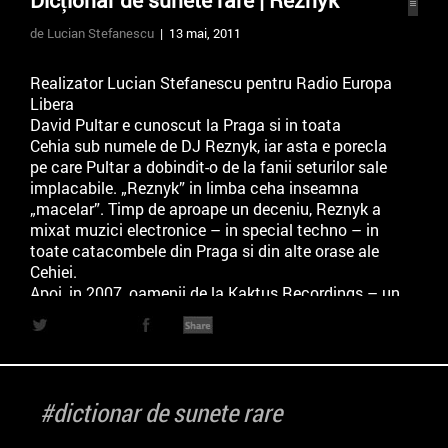
Dicționar de sunete rare | Reznyk
de Lucian Stefanescu
| 13 mai, 2011
Realizator Lucian Stefanescu pentru Radio Europa
Libera
David Pultar e cunoscut la Praga si in toata
Cehia sub numele de DJ Reznyk, iar asta e porecla
pe care Pultar a dobindit-o de la fanii seturilor sale
implacabile. „Reznyk” in limba ceha inseamna
„macelar”. Timp de aproape un deceniu, Reznyk a
mixat muzici electronice – in special techno – in
toate catacombele din Praga si din alte orase ale
Cehiei.
Apoi, in 2007, oamenii de la Kaktus Recordings – un
netlabel cehesc care distribuie muzica
experimentala pe internet – au decis ca a
sosit vremea ca Reznyk sa si compuna, si asa a
aparut albumul „Nem Lengyes”, ceea ce in limba
maghiara inseamna „n-are sens”. Abumul are insa
#dictionar de sunete rare
sens, pentru ca e o elaborata constructie de tip IDM
(„intelligent dance music”, am dat iarasi peste