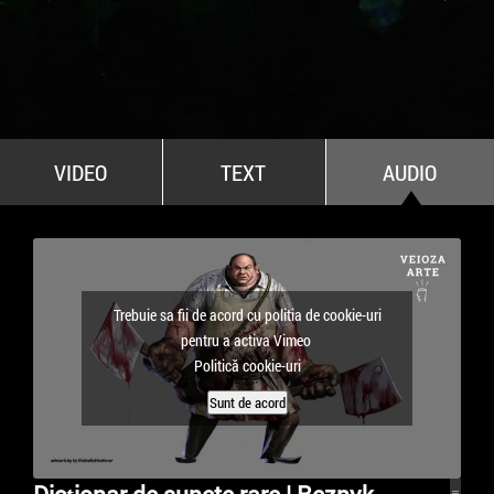
All Stars For Outernational
VIDEO
TEXT
AUDIO
Trebuie sa fii de acord cu politia de cookie-uri
pentru a activa Vimeo
Politică cookie-uri
Sunt de acord