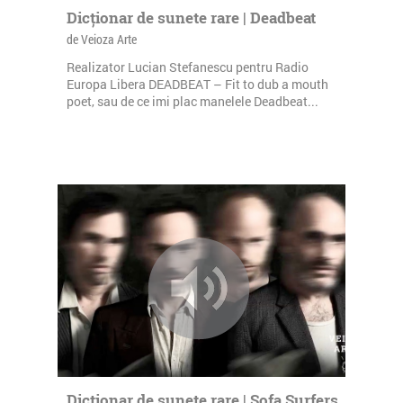
Dicționar de sunete rare | Deadbeat
de Veioza Arte
Realizator Lucian Stefanescu pentru Radio
Europa Libera DEADBEAT – Fit to dub a mouth
poet, sau de ce imi plac manelele Deadbeat...
Dicționar de sunete rare | Sofa Surfers