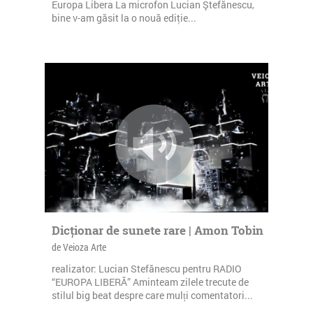
Europa Libera La microfon Lucian Ştefănescu,
bine v-am găsit la o nouă ediţie...
Dicționar de sunete rare | Amon Tobin
de Veioza Arte
realizator: Lucian Stefănescu pentru RADIO
“EUROPA LIBERĂ” Aminteam zilele trecute de
stilul big beat despre care mulți comentatori...