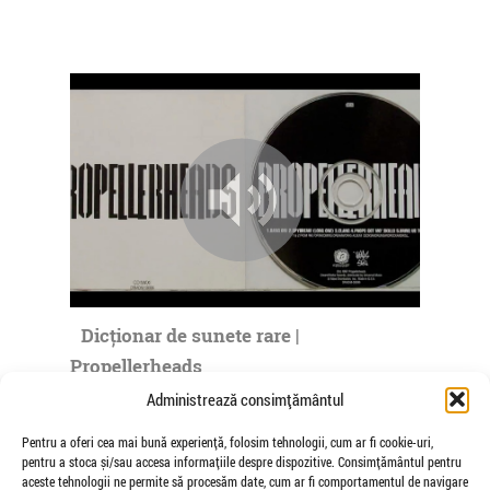
Dicționar de sunete rare |
Propellerheads
de Veioza Arte
Administrează consimțământul
realizator: Lucian Stefănescu pentru RADIO
Pentru a oferi cea mai bună experiență, folosim tehnologii, cum ar fi cookie-uri,
"EUROPA LIBERĂ" PROPELLERHEADS narator:
pentru a stoca și/sau accesa informațiile despre dispozitive. Consimțământul pentru
Dicţionarul electronic All Music...
aceste tehnologii ne permite să procesăm date, cum ar fi comportamentul de navigare