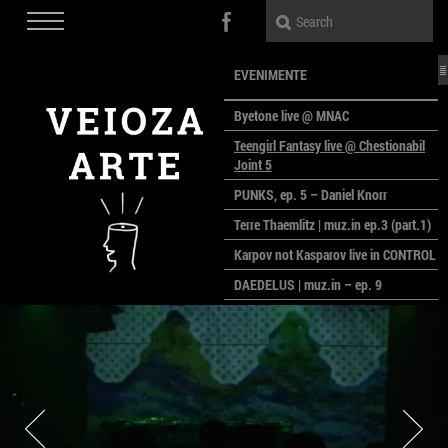
EVENIMENTE
Byetone live @ MNAC
Teengirl Fantasy live @ Chestionabil
Joint 5
PUNKS, ep. 5 – Daniel Knorr
Terre Thaemlitz | muz.in ep.3 (part.1)
Karpov not Kasparov live in CONTROL
DAEDELUS | muz.in – ep. 9
LALELE, LALELE – prima premieră a
anului la MACAZ
CinePOLSKA – filme poloneze la
București
PEOPLE OF ROMANIA se lansează la
galeria Simeza