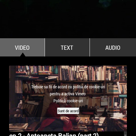
All Stars For Outernational
VIDEO
TEXT
AUDIO
Trebuie sa fii de acord cu politia de cookie-uri
pentru a activa Vimeo
Politică cookie-uri
Sunt de acord
ep.2 - Antoaneta Ralian (part 2)