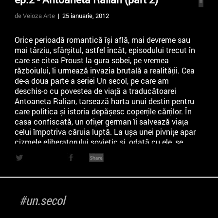
de Veioza Arte
| 25 ianuarie, 2012
Orice perioadă romantică își află, mai devreme sau
mai târziu, sfârșitul, astfel încât, episodului trecut în
care se citea Proust la gura sobei, pe vremea
războiului, îi urmează invazia brutală a realității. Cea
de-a doua parte a seriei Un secol, pe care am
deschis-o cu povestea de viață a traducătoarei
Antoaneta Ralian, tarsează harta unui destin pentru
care politica și istoria depășesc coperțile cărților. În
casa confiscată, un ofițer german îi salvează viața
celui împotriva căruia luptă. La ușa unei pivnițe apar
cizmele eliberatorului sovietic și, odată cu ele, se
întrezărește un viitor de slugărnicie ideologică.
Eticheta ”fată ne bancher, nepoată de industriaș”
confiscă viitorul unui om care a cunoscut pe propria
piele jocul de șah dintre invadator și invadat. Doar
câteva secvențe din partea a doua a interviului cu
#un.secol
Antoaneta Ralian care, în 88 de ani, a strâns o
istorie de viață cât o saga.