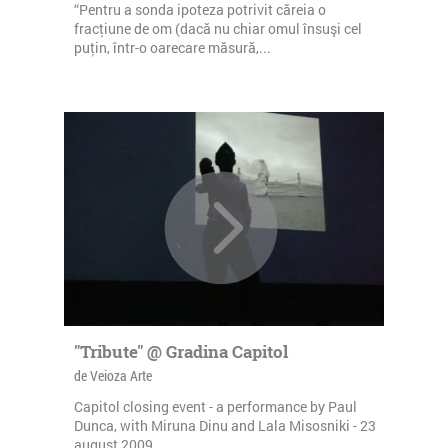
“Pentru a sonda ipoteza potrivit căreia o
fracţiune de om (dacă nu chiar omul însuşi cel
puţin, într-o oarecare măsură,...
"Tribute" @ Gradina Capitol
de Veioza Arte
Capitol closing event - a performance by Paul
Dunca, with Miruna Dinu and Lala Misosniki - 23
august 2009