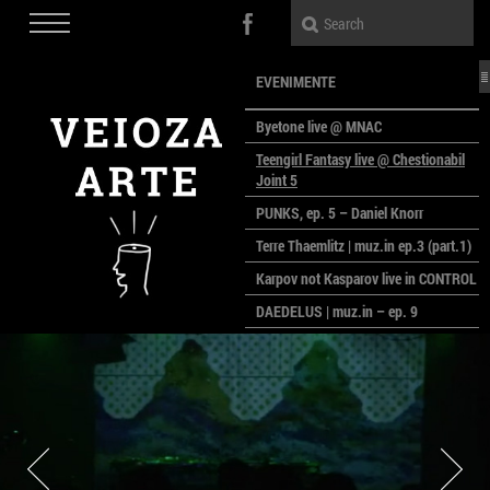
EVENIMENTE
Byetone live @ MNAC
Teengirl Fantasy live @ Chestionabil
Joint 5
PUNKS, ep. 5 – Daniel Knorr
Terre Thaemlitz | muz.in ep.3 (part.1)
Karpov not Kasparov live in CONTROL
DAEDELUS | muz.in – ep. 9
LALELE, LALELE – prima premieră a
anului la MACAZ
CinePOLSKA – filme poloneze la
București
PEOPLE OF ROMANIA se lansează la
galeria Simeza