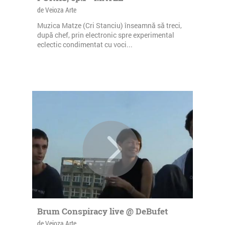
de Veioza Arte
Muzica Matze (Cri Stanciu) înseamnă să treci,
după chef, prin electronic spre experimental
eclectic condimentat cu voci...
Brum Conspiracy live @ DeBufet
de Veioza Arte