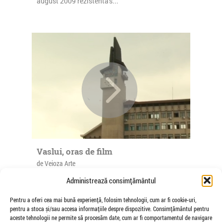
august 2009 rezistenta's...
Vaslui, oras de film
de Veioza Arte
This is the first documentary produced by Veioza
Administrează consimțământul
ARTE, about Vaslui, a small Romanian town
which inspired some of the awarded...
Pentru a oferi cea mai bună experiență, folosim tehnologii, cum ar fi cookie-uri,
pentru a stoca și/sau accesa informațiile despre dispozitive. Consimțământul pentru
aceste tehnologii ne permite să procesăm date, cum ar fi comportamentul de navigare