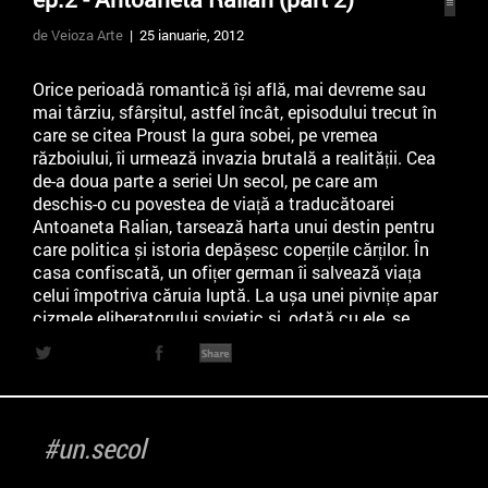
de Veioza Arte
| 25 ianuarie, 2012
Orice perioadă romantică își află, mai devreme sau
mai târziu, sfârșitul, astfel încât, episodului trecut în
care se citea Proust la gura sobei, pe vremea
războiului, îi urmează invazia brutală a realității. Cea
de-a doua parte a seriei Un secol, pe care am
deschis-o cu povestea de viață a traducătoarei
Antoaneta Ralian, tarsează harta unui destin pentru
care politica și istoria depășesc coperțile cărților. În
casa confiscată, un ofițer german îi salvează viața
celui împotriva căruia luptă. La ușa unei pivnițe apar
cizmele eliberatorului sovietic și, odată cu ele, se
întrezărește un viitor de slugărnicie ideologică.
Eticheta ”fată ne bancher, nepoată de industriaș”
confiscă viitorul unui om care a cunoscut pe propria
piele jocul de șah dintre invadator și invadat. Doar
câteva secvențe din partea a doua a interviului cu
#un.secol
Antoaneta Ralian care, în 88 de ani, a strâns o
istorie de viață cât o saga.