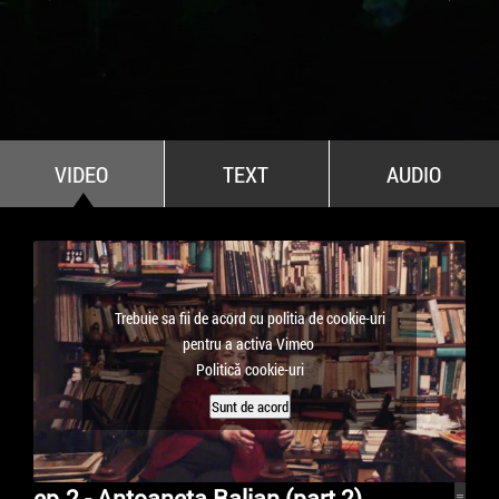
All Stars For Outernational
VIDEO
TEXT
AUDIO
Trebuie sa fii de acord cu politia de cookie-uri
pentru a activa Vimeo
Politică cookie-uri
Sunt de acord
ep.2 - Antoaneta Ralian (part 2)