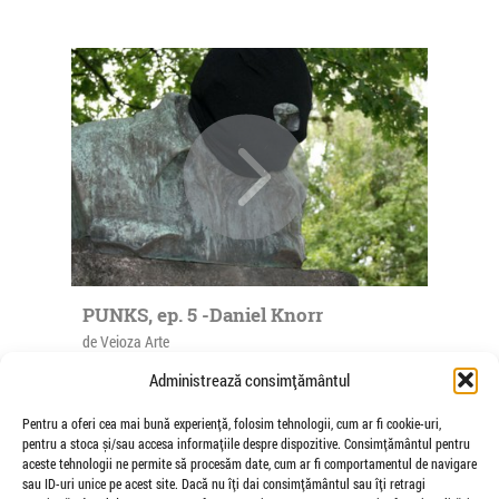
PUNKS, ep. 5 -Daniel Knorr
de Veioza Arte
Daniel Knorr s-a nascut in 1968 in Bucuresti. La
Administrează consimțământul
virsta de 14 ani a emigrat in Germania federala. A
studiat la Academia de Arte...
Pentru a oferi cea mai bună experiență, folosim tehnologii, cum ar fi cookie-uri,
pentru a stoca și/sau accesa informațiile despre dispozitive. Consimțământul pentru
aceste tehnologii ne permite să procesăm date, cum ar fi comportamentul de navigare
sau ID-uri unice pe acest site. Dacă nu îți dai consimțământul sau îți retragi