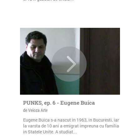
PUNKS, ep. 6 - Eugene Buica
de Veioza Arte
Eugene Buica s-a nascut in 1963, in Bucuresti, iar
la varsta de 10 ani a emigrat impreuna cu familia
in Statele Unite. A studiat...