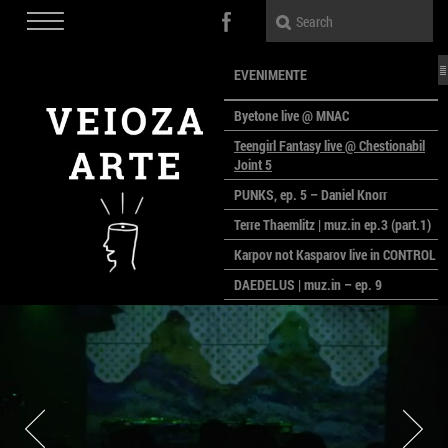
EVENIMENTE
Byetone live @ MNAC
Teengirl Fantasy live @ Chestionabil
Joint 5
PUNKS, ep. 5 – Daniel Knorr
Terre Thaemlitz | muz.in ep.3 (part.1)
Karpov not Kasparov live in CONTROL
DAEDELUS | muz.in – ep. 9
LALELE, LALELE – prima premieră a
anului la MACAZ
CinePOLSKA – filme poloneze la
București
PEOPLE OF ROMANIA se lansează la
galeria Simeza