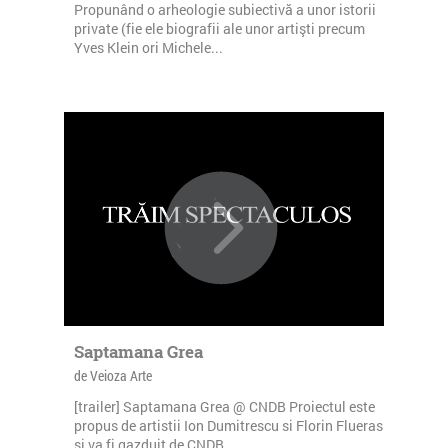
Propunând o arheologie subiectivă a unor istorii
private (fie ele biografii ale unor artişti precum
Yves Klein ori Michele...
Saptamana Grea
de Veioza Arte
[trailer] Saptamana Grea @ CNDB Proiectul este
propus de artistii Ion Dumitrescu si Florin Flueras
si va fi gazduit de CNDB...