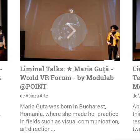
-
Liminal Talks: ★ Maria Guță -
Li
&
World VR Forum - by Modulab
Te
@POINT
M
de Veioza Arte
de 
Maria Guta was born in Bucharest,
Ab
Romania, where she made her practice
thi
-
in fields such as visual communication,
res
.
art direction...
twe