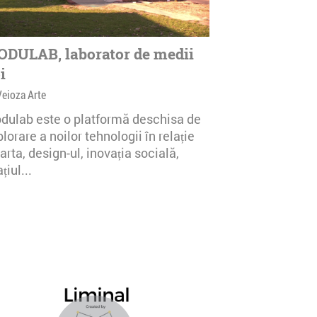
DULAB, laborator de medii
i
Veioza Arte
dulab este o platformă deschisa de
lorare a noilor tehnologii în relație
arta, design-ul, inovația socială,
țiul...