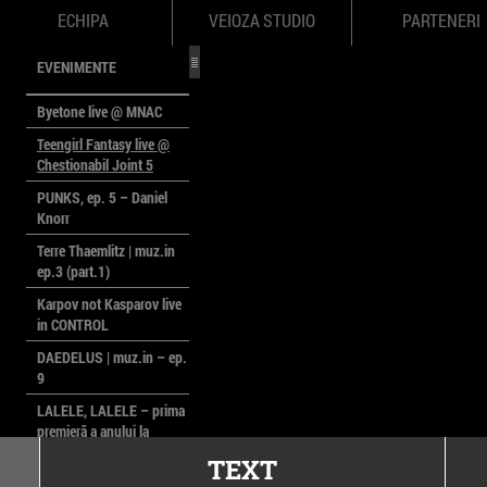
ECHIPA
VEIOZA STUDIO
PARTENERI
EVENIMENTE
Byetone live @ MNAC
Teengirl Fantasy live @
Chestionabil Joint 5
PUNKS, ep. 5 – Daniel
Knorr
Terre Thaemlitz | muz.in
ep.3 (part.1)
Karpov not Kasparov live
in CONTROL
DAEDELUS | muz.in – ep.
9
LALELE, LALELE – prima
premieră a anului la
MACAZ
TEXT
CinePOLSKA – filme