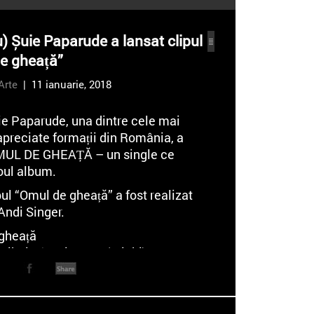
u) Șuie Paparude a lansat clipul
e gheață”
Arte
| 11 ianuarie, 2018
ie Paparude, una dintre cele mai
 apreciate formații din România, a
MUL DE GHEAȚĂ – un single ce
oul album.
ul “Omul de gheață” a fost realizat
Andi Singer.
gheață
Mihai Câmpineanu (Michi)
 Alexe Marius Andrei (BeanMC)
an Corneci
e: Andi Singer