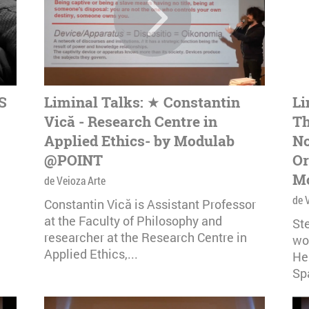
S
Liminal Talks: ★ Constantin
Li
Vică - Research Centre in
Th
Applied Ethics- by Modulab
No
@POINT
Or
M
de Veioza Arte
de 
Constantin Vică is Assistant Professor
at the Faculty of Philosophy and
Ste
researcher at the Research Centre in
wo
Applied Ethics,...
He
Sp