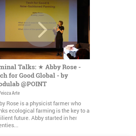
minal Talks: ★ Abby Rose -
ch for Good Global - by
odulab @POINT
Veioza Arte
by Rose is a physicist farmer who
nks ecological farming is the key to a
ilient future. Abby started in her
nties...