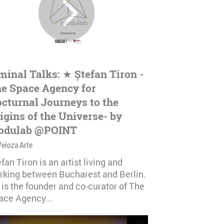
minal Talks: ★ Ștefan Tiron -
e Space Agency for
cturnal Journeys to the
igins of the Universe- by
odulab @POINT
Veioza Arte
fan Tiron is an artist living and
rking between Bucharest and Berlin.
 is the founder and co-curator of The
ace Agency...