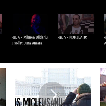
DOP: Dra
Producți
ep. 6 - Mihnea Blidariu
ep. 5 - NORZEATIC
e
| solist Luna Amara