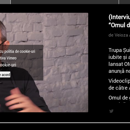
poloneze la București
PEOPLE OF ROMANIA se
(Intervi
lansează la galeria Simeza
“Omul d
All Stars For
Outernational
de Veioza 
Trupa Șu
cu politia de cookie-uri
iubite și
ctiva Vimeo
lansat O
cookie-uri
anunță n
e acord
Videoclip
de către 
Omul de 
Muzică: 
Versuri:
Cu: Răzv
Regizat d