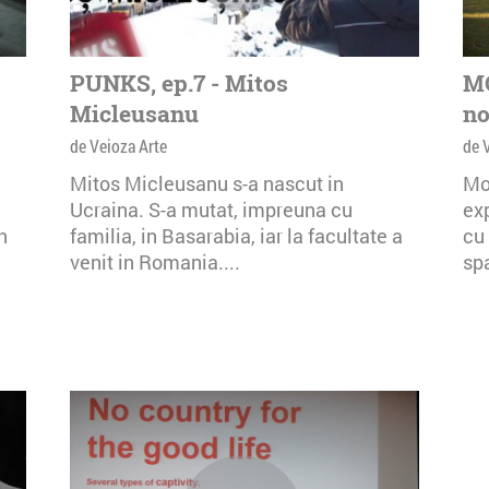
PUNKS, ep.7 - Mitos
MO
Micleusanu
no
de Veioza Arte
de 
Mitos Micleusanu s-a nascut in
Mo
Ucraina. S-a mutat, impreuna cu
exp
n
familia, in Basarabia, iar la facultate a
cu 
venit in Romania....
spa