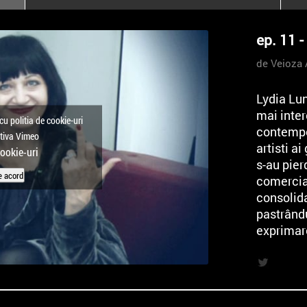
poloneze la București
PEOPLE OF ROMANIA se
ep. 11 
lansează la galeria Simeza
de Veioza 
All Stars For
Outernational
Lydia Lun
mai inter
cu politia de cookie-uri
contempo
ctiva Vimeo
artisti a
cookie-uri
s-au pier
e acord
comercia
consolida
pastrând
exprimar
Lydia Lu
the Jerks
miscarii 
anilor ’7