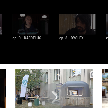
sale muzi
Sonic Yo
Sexy Noi
mare varie
faca apar
literatur
ep. 9 - DAEDELUS
ep. 8 - DYSLEX
e
http
://
w