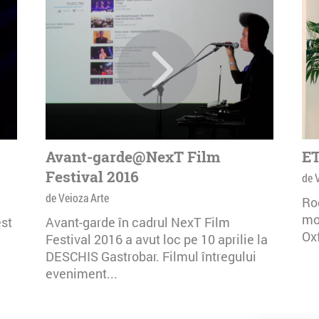
Avant-garde@NexT Film
ET
Festival 2016
de 
de Veioza Arte
Rog
mor
st
Avant-garde în cadrul NexT Film
Oxf
Festival 2016 a avut loc pe 10 aprilie la
DESCHIS Gastrobar. Filmul întregului
eveniment...