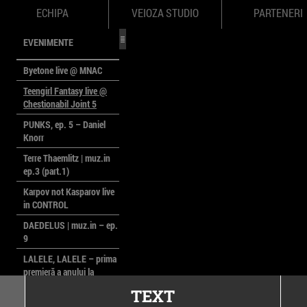
ECHIPA
VEIOZA STUDIO
PARTENERI
EVENIMENTE
Byetone live @ MNAC
Teengirl Fantasy live @
Chestionabil Joint 5
PUNKS, ep. 5 – Daniel
Knorr
Terre Thaemlitz | muz.in
ep.3 (part.1)
Karpov not Kasparov live
in CONTROL
DAEDELUS | muz.in – ep.
9
LALELE, LALELE – prima
premieră a anului la
MACAZ
TEXT
CinePOLSKA – filme