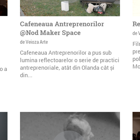
Cafeneaua Antreprenorilor
Re
@Nod Maker Space
de 
de Veioza Arte
Fi
pre
Cafeneaua Antreprenorilor a pus sub
po
lumina reflectoarelor o serie de practici
Mo
antreprenoriale, atât din Olanda cât și
o a
din...