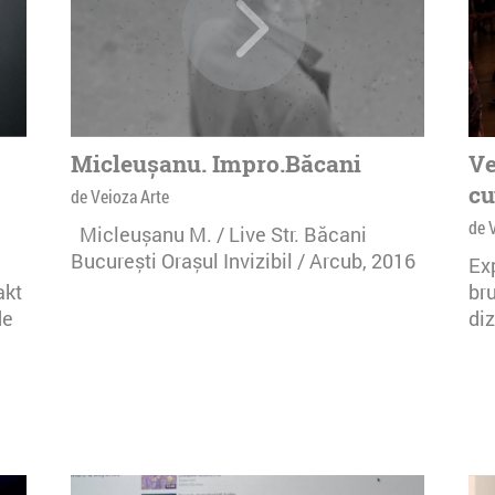
Micleușanu. Impro.Băcani
Ve
cu
de Veioza Arte
de 
Micleușanu M. / Live Str. Băcani
București Orașul Invizibil / Arcub, 2016
Ex
akt
bru
de
diz