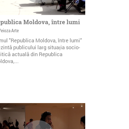
publica Moldova, între lumi
Veioza Arte
lmul "Republica Moldova, între lumi”
zintă publicului larg situația socio-
litică actuală din Republica
ldova,...