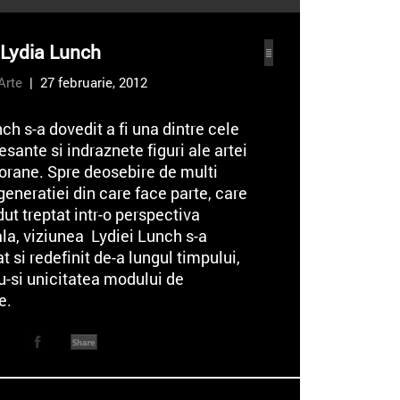
- Lydia Lunch
Arte
| 27 februarie, 2012
ch s-a dovedit a fi una dintre cele
esante si indraznete figuri ale artei
rane. Spre deosebire de multi
i generatiei din care face parte, care
dut treptat intr-o perspectiva
la, viziunea Lydiei Lunch s-a
t si redefinit de-a lungul timpului,
u-si unicitatea modului de
e.
nch si trupa sa Teenage Jesus and
 s-au numarat printre fondatorii
No Wave, in New York, la mijlocul
0. Cunoscuta prin prisma carierei