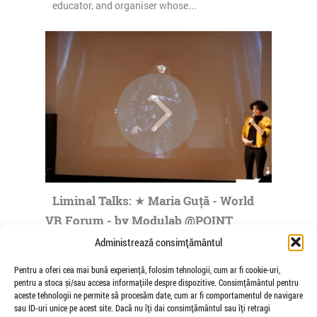
educator, and organiser whose...
Liminal Talks: ★ Maria Guță - World
VR Forum - by Modulab @POINT
de Veioza Arte
Administrează consimțământul
Maria Guta was born in Bucharest, Romania,
Pentru a oferi cea mai bună experiență, folosim tehnologii, cum ar fi cookie-uri,
where she made her practice in fields such as
pentru a stoca și/sau accesa informațiile despre dispozitive. Consimțământul pentru
visual communication, art direction...
aceste tehnologii ne permite să procesăm date, cum ar fi comportamentul de navigare
sau ID-uri unice pe acest site. Dacă nu îți dai consimțământul sau îți retragi