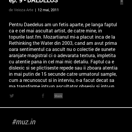
ep. 9 - DAEDELUS
de Veioza Arte
| 12 mai, 2011
Pentru Daedelus am un fetis aparte, pe langa faptul
ca e cel mai ascultat artist, de catre mine, in
topurile last.fm. Mozartianul mi-a placut inca de la
Rethinking the Water din 2003, cand am avut prima
oara sentimentul ca ascult nu o colectie de sunete
aranjate magistral ci o adevarata textura, impletita
cu atentie pana in cel mai mic detaliu. Faptul ca e
dislexic si se plictiseste repede sau ii zboara atentia
in mai putin de 15 secunde catre urmatorul sample,
cum a recunoscut si in interviu, n-a facut decat sa
ma transforme intr-un ascultator obsesiv si intr-un
fan atent la fiecare miscare live sau discografica.
Chestie care m-a facut sa intru pe naspa, cu ditamai
camera hd din Realitatea tv, in Casa Poporului, cand
a venit la Rokolectiv. N-am ratat de data asta
ocazia de a sta in primul rand si de a vorbi cu Alfred
#muz.in
inaintea evenimentului MASCHINE din club Berlin.
Debordant si dornic sa vorbim, Daedelus poate fi un