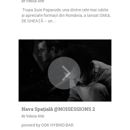
de Veioza Arte
Trupa Șuie Paparude, una dintre cele mai iubite
și apreciate formații din România, a lansat OMUL
DE GHEAȚĂ – un...
Nava Spațială @NOISESSIONS 2
de Veioza Arte
powerd by ODK HYBRID BAR