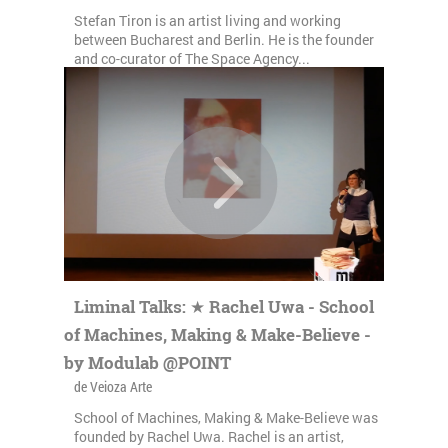
Stefan Tiron is an artist living and working
between Bucharest and Berlin. He is the founder
and co-curator of The Space Agency...
Liminal Talks: ★ Rachel Uwa - School
of Machines, Making & Make-Believe -
by Modulab @POINT
de Veioza Arte
School of Machines, Making & Make-Believe was
founded by Rachel Uwa. Rachel is an artist,