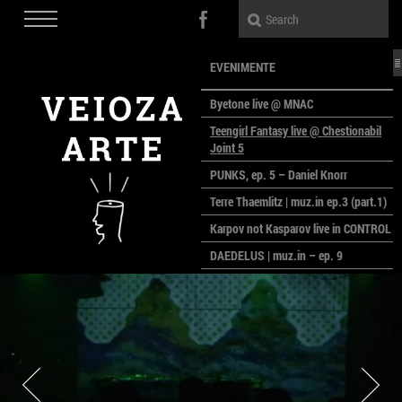
EVENIMENTE
Byetone live @ MNAC
Teengirl Fantasy live @ Chestionabil
Joint 5
PUNKS, ep. 5 – Daniel Knorr
Terre Thaemlitz | muz.in ep.3 (part.1)
Karpov not Kasparov live in CONTROL
DAEDELUS | muz.in – ep. 9
LALELE, LALELE – prima premieră a
anului la MACAZ
CinePOLSKA – filme poloneze la
București
PEOPLE OF ROMANIA se lansează la
galeria Simeza