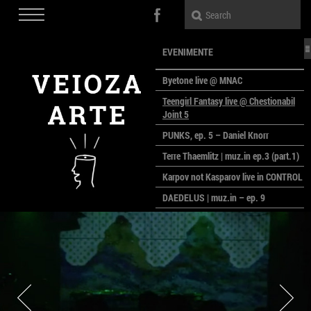
EVENIMENTE
Byetone live @ MNAC
Teengirl Fantasy live @ Chestionabil
Joint 5
PUNKS, ep. 5 – Daniel Knorr
Terre Thaemlitz | muz.in ep.3 (part.1)
Karpov not Kasparov live in CONTROL
DAEDELUS | muz.in – ep. 9
LALELE, LALELE – prima premieră a
anului la MACAZ
CinePOLSKA – filme poloneze la
București
PEOPLE OF ROMANIA se lansează la
galeria Simeza