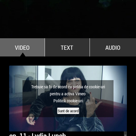
All Stars For Outernational
VIDEO
TEXT
AUDIO
Trebuie sa fii de acord cu politia de cookie-uri
pentru a activa Vimeo
Politică cookie-uri
Sunt de acord
ep. 11 - Lydia Lunch