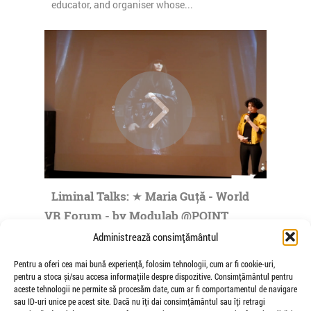
educator, and organiser whose...
Liminal Talks: ★ Maria Guță - World
VR Forum - by Modulab @POINT
de Veioza Arte
Administrează consimțământul
Maria Guta was born in Bucharest, Romania,
Pentru a oferi cea mai bună experiență, folosim tehnologii, cum ar fi cookie-uri,
where she made her practice in fields such as
pentru a stoca și/sau accesa informațiile despre dispozitive. Consimțământul pentru
visual communication, art direction...
aceste tehnologii ne permite să procesăm date, cum ar fi comportamentul de navigare
sau ID-uri unice pe acest site. Dacă nu îți dai consimțământul sau îți retragi