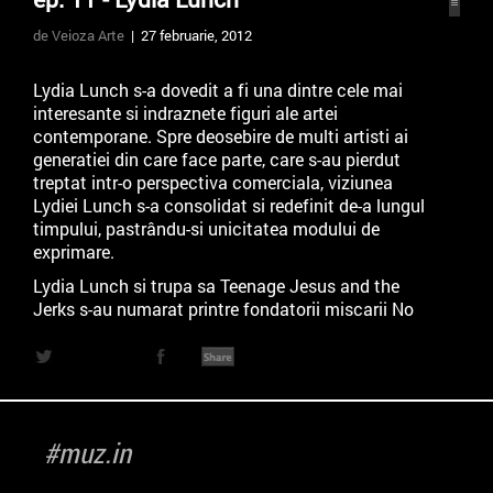
de Veioza Arte
| 27 februarie, 2012
Lydia Lunch s-a dovedit a fi una dintre cele mai
interesante si indraznete figuri ale artei
contemporane. Spre deosebire de multi artisti ai
generatiei din care face parte, care s-au pierdut
treptat intr-o perspectiva comerciala, viziunea
Lydiei Lunch s-a consolidat si redefinit de-a lungul
timpului, pastrându-si unicitatea modului de
exprimare.
Lydia Lunch si trupa sa Teenage Jesus and the
Jerks s-au numarat printre fondatorii miscarii No
Wave, in New York, la mijlocul anilor ’70. Cunoscuta
prin prisma carierei sale muzicale si colaborarii cu
Nick Cave, Sonic Youth, Einsturzende Neubauten si
Big Sexy Noise, Lydia continua sa produca o mare
varietate de lucrari artistice si sa isi faca aparitia la
#muz.in
festivaluri de muzica, literatura si poezie din
intreaga lume.