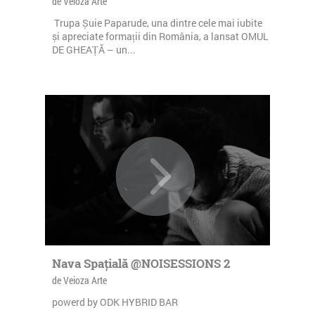
de Veioza Arte
Trupa Șuie Paparude, una dintre cele mai iubite
și apreciate formații din România, a lansat OMUL
DE GHEAȚĂ – un...
Nava Spațială @NOISESSIONS 2
de Veioza Arte
powerd by ODK HYBRID BAR