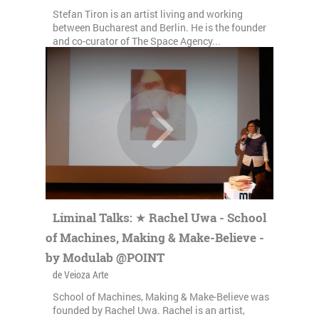
Stefan Tiron is an artist living and working
between Bucharest and Berlin. He is the founder
and co-curator of The Space Agency...
Liminal Talks: ★ Rachel Uwa - School
of Machines, Making & Make-Believe -
by Modulab @POINT
de Veioza Arte
School of Machines, Making & Make-Believe was
founded by Rachel Uwa. Rachel is an artist,