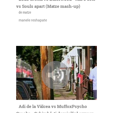
saxofon, şi ni se spune că un bun exemplu al acestei
vs Souls apart (Matze mash-up)
revelaţii este
de matze
piesa numărul 10, Tezaleg Yewtentu, whatever that
means. O ultimă
manele reshapate
informaţie, Getatchew Mekura are peste 70 de ani.
Adi de la Vâlcea vs MuffoxPsycho