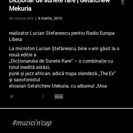
Dicționar de sunete rare | Getatchew
Mekuria
de Veioza Arte
| 9 martie, 2010
realizator Lucian Stefanescu pentru Radio Europa
Libera
La microfon Lucian Ştefănescu, bine v-am găsit la o
nouă ediţie a
„Dicţionarului de Sunete Rare” – o combinaţie cu
totul inedită astăzi,
punk şi jazz african, adică trupa olandeză „The Ex”
şi saxofonistul
etiopian Getatchew Mekuria, cu albumul „Moa
Anbessa”, înregistrat în
aprile 2006, într-un studio din Olanda şi în concert în
Franţa.
Steve Taiclet – unul din comentatorii muzicali de pe
reţea – ne spune
#muzici'n'cap
despre Getatchew Mekuria că e un legendar „ethio
jazz saxophonist”.