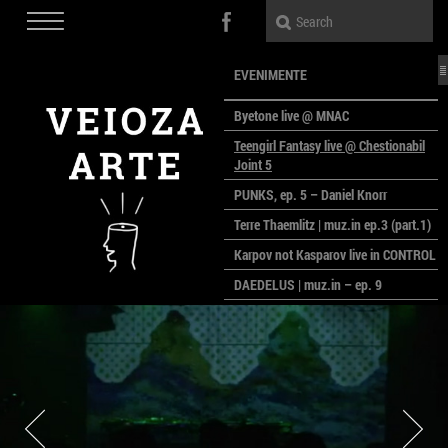
EVENIMENTE
Byetone live @ MNAC
Teengirl Fantasy live @ Chestionabil
Joint 5
PUNKS, ep. 5 – Daniel Knorr
Terre Thaemlitz | muz.in ep.3 (part.1)
Karpov not Kasparov live in CONTROL
DAEDELUS | muz.in – ep. 9
LALELE, LALELE – prima premieră a
anului la MACAZ
CinePOLSKA – filme poloneze la
București
PEOPLE OF ROMANIA se lansează la
galeria Simeza