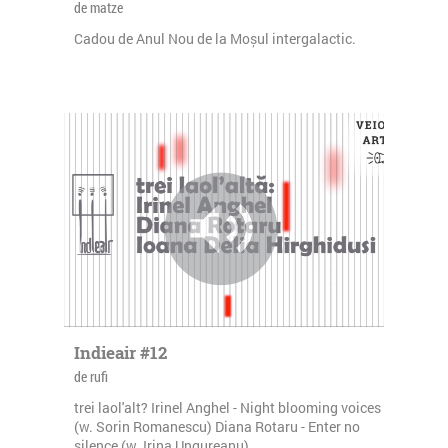
de matze
Cadou de Anul Nou de la Moșul intergalactic.
Indieair #12
de rufi
trei laol'alt? Irinel Anghel - Night blooming voices
(w. Sorin Romanescu) Diana Rotaru - Enter no
silence (w. Irina Ungureanu)...