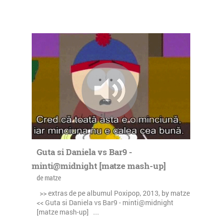
Guta si Daniela vs Bar9 -
minti@midnight [matze mash-up]
de matze
>> extras de pe albumul Poxipop, 2013, by matze
<< Guta si Daniela vs Bar9 - minti@midnight
[matze mash-up] ...