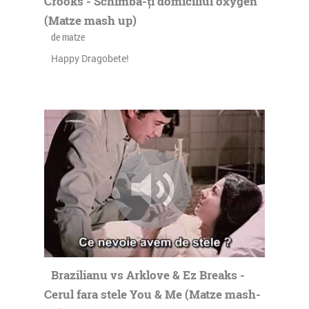
Crooks - Schimbă-ți domiciliul oxygen
(Matze mash up)
de matze
Happy Dragobete!
Brazilianu vs Arklove & Ez Breaks -
Cerul fara stele You & Me (Matze mash-