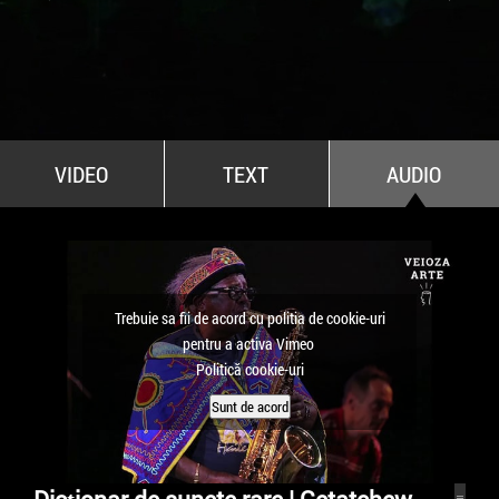
All Stars For Outernational
VIDEO
TEXT
AUDIO
Trebuie sa fii de acord cu politia de cookie-uri
pentru a activa Vimeo
Politică cookie-uri
Sunt de acord