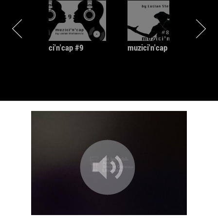
Explicaţia acestei clasificări – „ethio jazz
saxophonist” – e relativ
simplă – Mekuria e unul din muzicienii ce apar în
vestita colecţie
muzici'n'cap #9
muzici'n'cap #8
„Ethiopiques”, care adună – în cele peste 20 de
volume, dacă nu mă
înşel, ale sale – jazz-ul cîntat în Etiopia din anii 70
încoace.
După ce i-au ascultat albumele din anii 70, „The Ex”
l-au invitat în
2004 pe Mekuria în Olanda, pentru ca să ia parte
împreună cu ei la un
proiect numit „The Instant Composers Pool”, un
grup de improvizaţie
liberă – un fel de jam session instituţionalizat, dacă
vreţi.
Rezultatele colaborării dintre „The Ex” şi Mekuria la
„The Instant
Composers Pool” au fost atît de spectaculoase încît
olandezii l-au