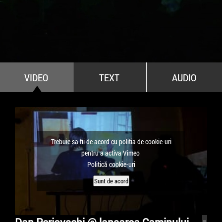
All Stars For Outernational
VIDEO
TEXT
AUDIO
Trebuie sa fii de acord cu politia de cookie-uri
pentru a activa Vimeo
Politică cookie-uri
Sunt de acord