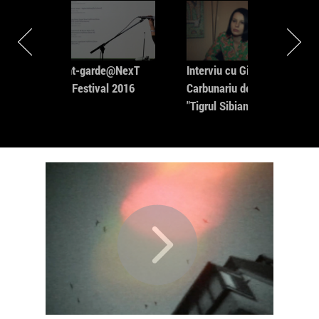
a
Avant-garde@NexT
Interviu cu Gianina
Film Festival 2016
Carbunariu despre
"Tigrul Sibian"