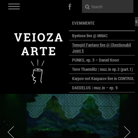
EVENIMENTE
Byetone live @ MNAC
Teengirl Fantasy live @ Chestionabil
Joint 5
PUNKS, ep. 5 – Daniel Knorr
Terre Thaemlitz | muz.in ep.3 (part.1)
Karpov not Kasparov live in CONTROL
DAEDELUS | muz.in – ep. 9
LALELE, LALELE – prima premieră a
anului la MACAZ
CinePOLSKA – filme poloneze la
București
PEOPLE OF ROMANIA se lansează la
galeria Simeza