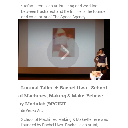
Stefan Tiron is an artist living and working
between Bucharest and Berlin. He is the founder
and co-curator of The Space Agency...
Liminal Talks: ★ Rachel Uwa - School
of Machines, Making & Make-Believe -
by Modulab @POINT
de Veioza Arte
School of Machines, Making & Make-Believe was
founded by Rachel Uwa. Rachel is an artist,