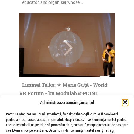
educator, and organiser whose...
Liminal Talks: ★ Maria Guță - World
VR Forum - by Modulab @POINT
de Veioza Arte
Administrează consimțământul
Maria Guta was born in Bucharest, Romania,
Pentru a oferi cea mai bună experiență, folosim tehnologii, cum ar fi cookie-uri,
where she made her practice in fields such as
pentru a stoca și/sau accesa informațiile despre dispozitive. Consimțământul pentru
visual communication, art direction...
aceste tehnologii ne permite să procesăm date, cum ar fi comportamentul de navigare
sau ID-uri unice pe acest site. Dacă nu îți dai consimțământul sau îți retragi