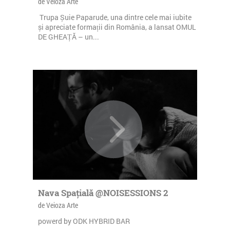
de Veioza Arte
Trupa Șuie Paparude, una dintre cele mai iubite
și apreciate formații din România, a lansat OMUL
DE GHEAȚĂ – un...
Nava Spațială @NOISESSIONS 2
de Veioza Arte
powerd by ODK HYBRID BAR