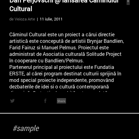
Dan Perjovschi @ lansarea Caminului
Cultural
de Veioza Arte
| 11 iulie, 2011
Căminul Cultural este un proiect a cărui directie
artistică este concepută de artistii Brynjar Bandlien,
Farid Fairuz si Manuel Pelmus. Proiectul este
administrat de Asociatia culturală Solitude Project
în cooperare cu Bandlien/Pelmus.
Partenerul principal al proiectului este Fundatia
ERSTE, al cărei program destinat culturii sprijină în
mod special proiecte independente, promovând
dezbaterile de idei si o cultură contemporană
dinamică. O atentie deosebită este acordată
promovării artei contemporane, teoriei si culturii.
Cu ocazia conferintei de presă va fi prezentată
lucrarea Desen de intrare (opening drawing) de Dan
Perjovschi.
#sample