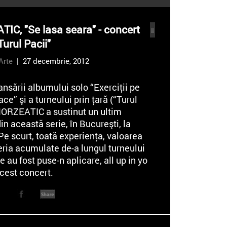
IC, "Se lasa seara" - concert
Turul Pacii"
Arte
| 27 decembrie, 2012
ansării albumului solo “Exerciţii pe
ace” şi a turneului prin ţară (“Turul
 NORZEATIC a sustinut un ultim
in această serie, în Bucureşti, la
Pe scurt, toată experienţa, valoarea
ria acumulate de-a lungul turneului
e au fost puse-n aplicare, all up in yo
acest concert.
m Norzeatic, intitulat “Exerciții pe
ace” a fost lansat în data de 2
 2012, independent și poate fi
t de
aici
.