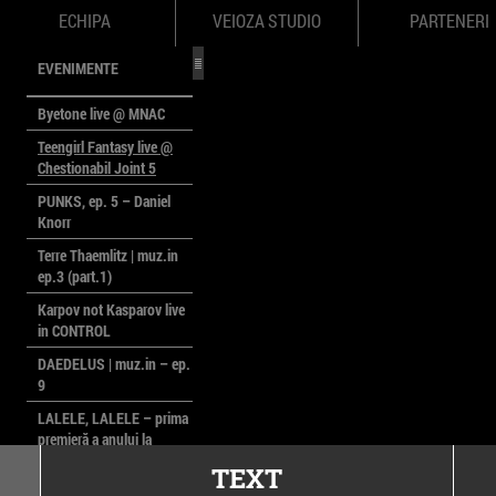
ECHIPA
VEIOZA STUDIO
PARTENERI
EVENIMENTE
Byetone live @ MNAC
Teengirl Fantasy live @
Chestionabil Joint 5
PUNKS, ep. 5 – Daniel
Knorr
Terre Thaemlitz | muz.in
ep.3 (part.1)
Karpov not Kasparov live
in CONTROL
DAEDELUS | muz.in – ep.
9
LALELE, LALELE – prima
premieră a anului la
MACAZ
TEXT
CinePOLSKA – filme