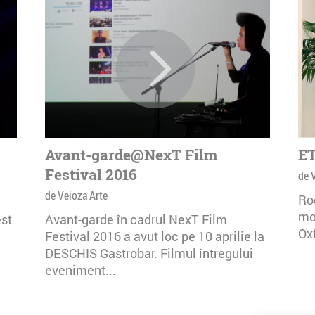
Avant-garde@NexT Film
ET
Festival 2016
de 
de Veioza Arte
Rog
mor
st
Avant-garde în cadrul NexT Film
Oxf
Festival 2016 a avut loc pe 10 aprilie la
DESCHIS Gastrobar. Filmul întregului
eveniment...