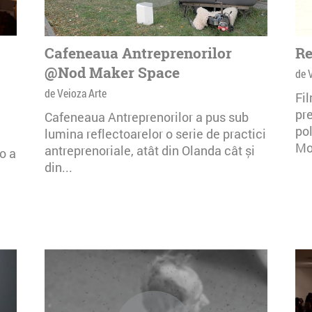
Cafeneaua Antreprenorilor
Re
@Nod Maker Space
de 
de Veioza Arte
Fi
pre
Cafeneaua Antreprenorilor a pus sub
po
lumina reflectoarelor o serie de practici
Mo
antreprenoriale, atât din Olanda cât și
o a
din...