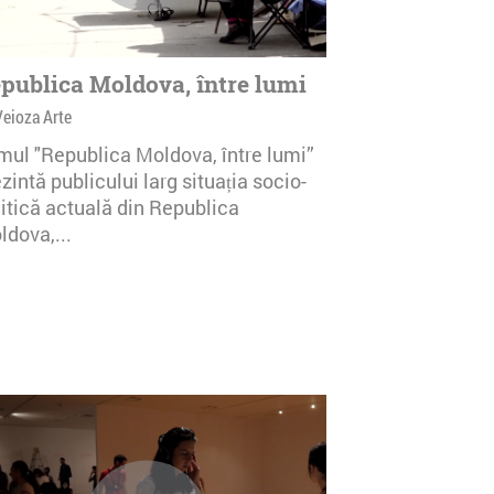
publica Moldova, între lumi
Veioza Arte
lmul "Republica Moldova, între lumi”
zintă publicului larg situația socio-
litică actuală din Republica
ldova,...