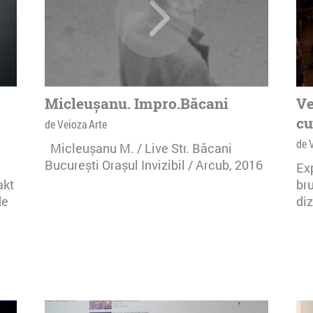
Micleușanu. Impro.Băcani
Ve
cu
de Veioza Arte
de 
Micleușanu M. / Live Str. Băcani
București Orașul Invizibil / Arcub, 2016
Ex
akt
bru
de
diz