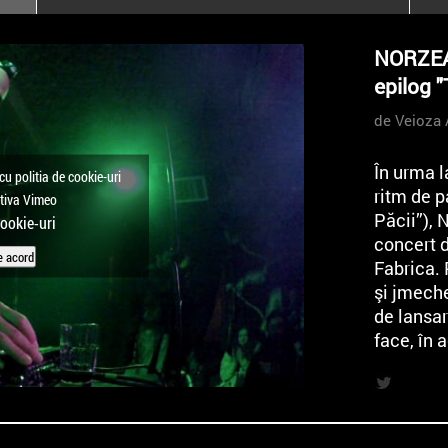
poloneze la București
PEOPLE OF ROMANIA se
NORZEAT
lansează la galeria Simeza
epilog "
All Stars For
Outernational
de Veioza 
În urma l
cu politia de cookie-uri
ritm de p
ctiva Vimeo
Păcii”),
cookie-uri
concert d
e acord
Fabrica. 
şi jmeche
de lansar
face, în 
Noul albu
ritm de p
noiembrie
comanda