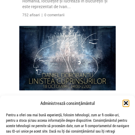
România, locuiește și lucrează în București și
este reprezentat de Ivan...
752 afisari | 0 comentarii
Concert de muzică de basm, „Liniștea
Administrează consimțământul
Cuprinsurilor”, cu Daniel Dorobanțu
de Veioza Arte
Pentru a oferi cea mai bună experiență, folosim tehnologii, cum ar fi cookie-uri,
pentru a stoca și/sau accesa informațiile despre dispozitive. Consimțământul pentru
În data de 18 octombrie va avea loc un concert de
aceste tehnologii ne permite să procesăm date, cum ar fi comportamentul de navigare
muzică de basm, intitulat „Liniștea
sau ID-uri unice pe acest site. Dacă nu îți dai consimțământul sau îți retragi
Cuprinsurilor”, susținut de artistul...