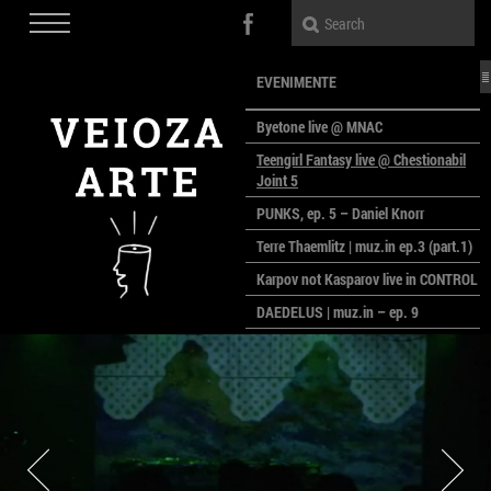
EVENIMENTE
Byetone live @ MNAC
Teengirl Fantasy live @ Chestionabil
Joint 5
PUNKS, ep. 5 – Daniel Knorr
Terre Thaemlitz | muz.in ep.3 (part.1)
Karpov not Kasparov live in CONTROL
DAEDELUS | muz.in – ep. 9
LALELE, LALELE – prima premieră a
anului la MACAZ
CinePOLSKA – filme poloneze la
București
PEOPLE OF ROMANIA se lansează la
galeria Simeza