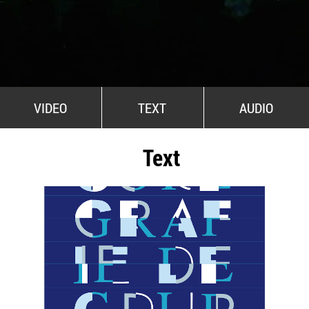
All Stars For Outernational
VIDEO
TEXT
AUDIO
Text