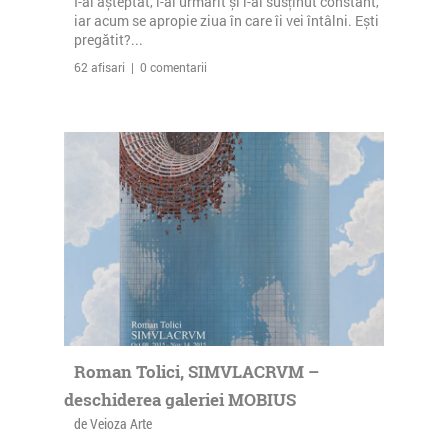
I-ai așteptat, i-ai urmărit și i-ai susținut constant,
iar acum se apropie ziua în care îi vei întâlni. Ești
pregătit?...
62 afisari | 0 comentarii
Roman Tolici, SIMVLACRVM –
deschiderea galeriei MOBIUS
de Veioza Arte