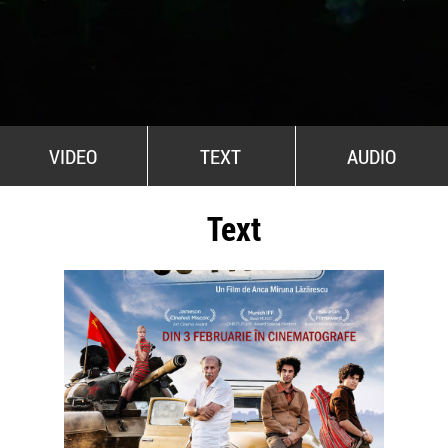
All Stars For Outernational
VIDEO
TEXT
AUDIO
Text