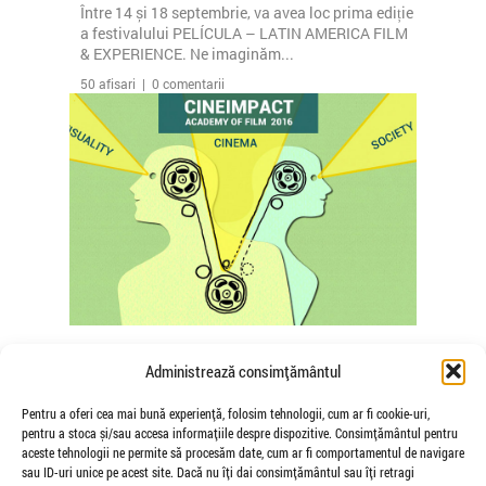
Între 14 și 18 septembrie, va avea loc prima ediție
a festivalului PELÍCULA – LATIN AMERICA FILM
& EXPERIENCE. Ne imaginăm...
50 afisari | 0 comentarii
S-au deschis înscrierile la Academia
Administrează consimțământul
de Film CINEIMPACT (deadline 15
August)
Pentru a oferi cea mai bună experiență, folosim tehnologii, cum ar fi cookie-uri,
pentru a stoca și/sau accesa informațiile despre dispozitive. Consimțământul pentru
de Veioza Arte
aceste tehnologii ne permite să procesăm date, cum ar fi comportamentul de navigare
În perioada 3-18 septembrie 2016 aveți șansa să
sau ID-uri unice pe acest site. Dacă nu îți dai consimțământul sau îți retragi