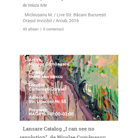
de Veioza Arte
Micleușanu M. / Live Str. Băcani București
Orașul Invizibil / Arcub, 2016
40 afisari | 0 comentarii
Lansare Catalog „I can see no
revolution”, de Nicolae Comănescu