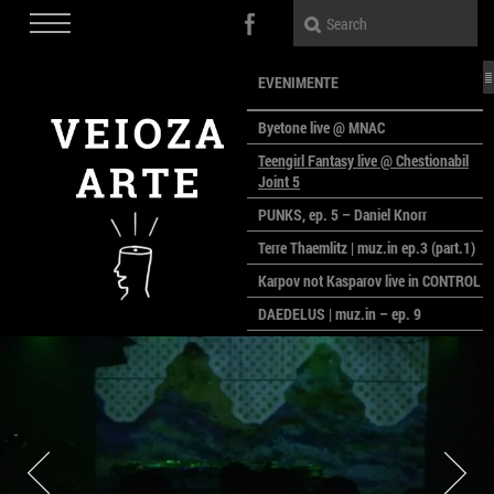
EVENIMENTE
Byetone live @ MNAC
Teengirl Fantasy live @ Chestionabil
Joint 5
PUNKS, ep. 5 – Daniel Knorr
Terre Thaemlitz | muz.in ep.3 (part.1)
Karpov not Kasparov live in CONTROL
DAEDELUS | muz.in – ep. 9
LALELE, LALELE – prima premieră a
anului la MACAZ
CinePOLSKA – filme poloneze la
București
PEOPLE OF ROMANIA se lansează la
galeria Simeza