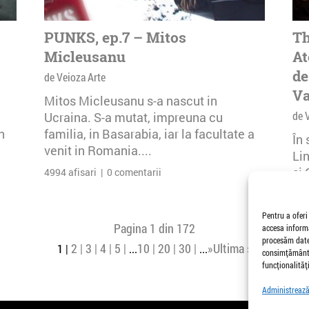
PUNKS, ep.7 – Mitos
Th
Micleusanu
At
de
de Veioza Arte
Va
Mitos Micleusanu s-a nascut in
de 
Ucraina. S-a mutat, impreuna cu
n
familia, in Basarabia, iar la facultate a
În
venit in Romania....
Li
și 
4994 afisari | 0 comentarii
Buc
30 
Pentru a oferi
Pagina 1 din 172
accesa informa
procesăm date,
2
3
4
5
10
20
30
»
Ultima »
1
...
...
consimțământu
funcționalități
Administrează 