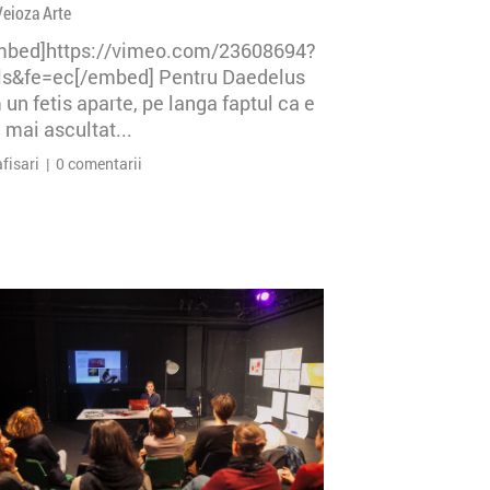
Veioza Arte
mbed]https://vimeo.com/23608694?
=ls&fe=ec[/embed] Pentru Daedelus
un fetis aparte, pe langa faptul ca e
 mai ascultat...
afisari | 0 comentarii