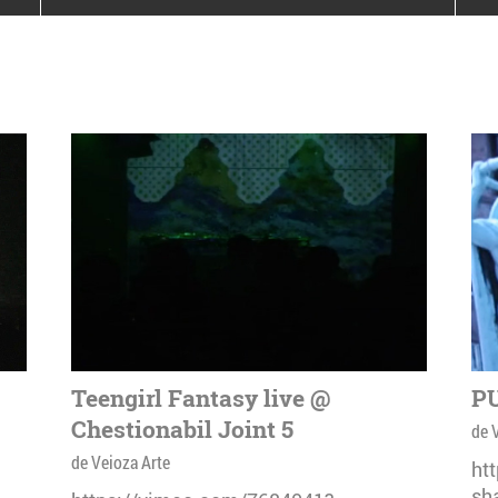
poloneze la București
PEOPLE OF ROMANIA se
lansează la galeria Simeza
All Stars For
Outernational
Teengirl Fantasy live @
PU
Chestionabil Joint 5
de 
de Veioza Arte
ht
sh