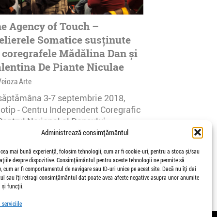
e Agency of Touch –
elierele Somatice susținute
 coregrafele Mădălina Dan și
lentina De Piante Niculae
Veioza Arte
 săptămâna 3-7 septembrie 2018,
notip - Centru Independent Coregrafic
Centrul Național al Dansului
urești...
Administrează consimțământul
afisari | 0 comentarii
 cea mai bună experiență, folosim tehnologii, cum ar fi cookie-uri, pentru a stoca și/sau
țiile despre dispozitive. Consimțământul pentru aceste tehnologii ne permite să
 cum ar fi comportamentul de navigare sau ID-uri unice pe acest site. Dacă nu îți dai
l sau îți retragi consimțământul dat poate avea afecte negative asupra unor anumite
 și funcții.
serviciile