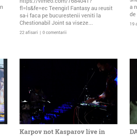
https://vimeo.com/7684041?
an
a n
fl=ls&fe=ec Teengirl Fantasy au reusit
de 
sa-i faca pe bucurestenii veniti la
Chestionabil Joint sa viseze...
19 
22 afisari | 0 comentarii
Karpov not Kasparov live in
DA