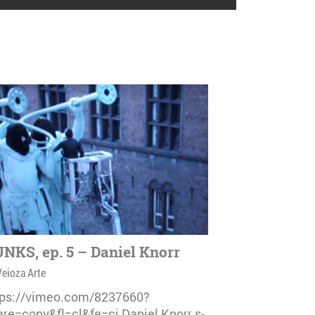
NKS, ep. 5 – Daniel Knorr
Veioza Arte
tps://vimeo.com/8237660?
are=copy&fl=cl&fe=ci Daniel Knorr s-