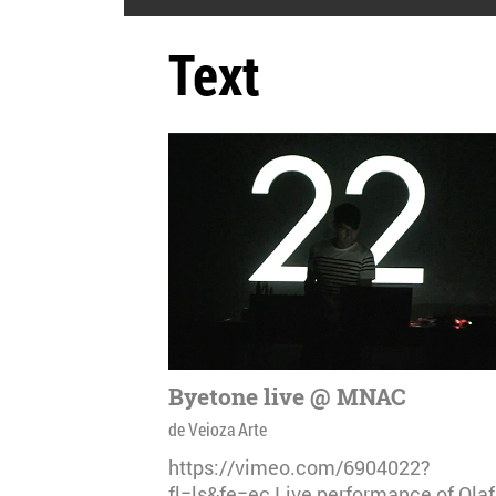
Text
Byetone live @ MNAC
de Veioza Arte
https://vimeo.com/6904022?
fl=ls&fe=ec Live performance of Olaf