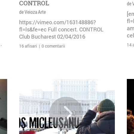
CONTROL
de 
de Veioza Arte
[e
fl
https://vimeo.com/163148886?
am 
fl=ls&fe=ec Full concert. CONTROL
cel
Club Bucharest 02/04/2016
.
14 
16 afisari | 0 comentarii