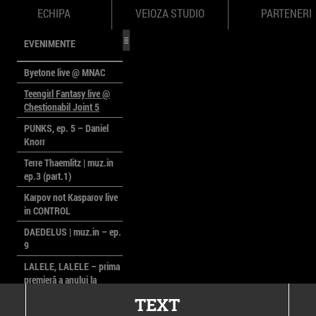
ECHIPA
VEIOZA STUDIO
PARTENERI
EVENIMENTE
Byetone live @ MNAC
Teengirl Fantasy live @
Chestionabil Joint 5
PUNKS, ep. 5 – Daniel
Knorr
Terre Thaemlitz | muz.in
ep.3 (part.1)
Karpov not Kasparov live
in CONTROL
DAEDELUS | muz.in – ep.
9
LALELE, LALELE – prima
premieră a anului la
MACAZ
TEXT
CinePOLSKA – filme