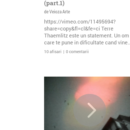
(part.1)
de Veioza Arte
https://vimeo.com/11495694?
share=copy&fl=cl&fe=ci Terre
Thaemlitz este un statement. Un om
care te pune in dificultate cand vine..
10 afisari | 0 comentarii