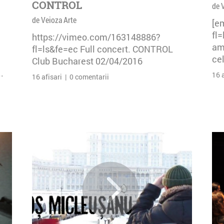
CONTROL
de 
de Veioza Arte
[e
fl
https://vimeo.com/163148886?
am 
fl=ls&fe=ec Full concert. CONTROL
cel
Club Bucharest 02/04/2016
.
16 
16 afisari | 0 comentarii