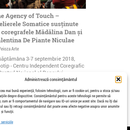
e Agency of Touch –
elierele Somatice susținute
 coregrafele Mădălina Dan și
lentina De Piante Niculae
Veioza Arte
 săptămâna 3-7 septembrie 2018,
notip - Centru Independent Coregrafic
Centrul Național al Dansului
urești...
Administrează consimțământul
afisari | 0 comentarii
 cea mai bună experiență, folosim tehnologii, cum ar fi cookie-uri, pentru a stoca și/sau
țiile despre dispozitive. Consimțământul pentru aceste tehnologii ne permite să
 cum ar fi comportamentul de navigare sau ID-uri unice pe acest site. Dacă nu îți dai
l sau îți retragi consimțământul dat poate avea afecte negative asupra unor anumite
 și funcții.
serviciile