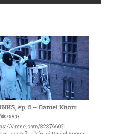
NKS, ep. 5 – Daniel Knorr
Veioza Arte
tps://vimeo.com/8237660?
are=copy&fl=cl&fe=ci Daniel Knorr s-