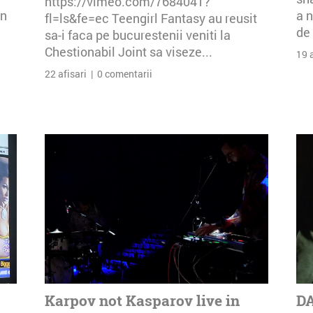
https://vimeo.com/7684041?
an
a n
fl=ls&fe=ec Teengirl Fantasy au reusit
de 
sa-i faca pe bucurestenii veniti la
Chestionabil Joint sa viseze...
19 
22 afisari | 0 comentarii
Karpov not Kasparov live in
DA