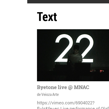
Text
Byetone live @ MNAC
de Veioza Arte
https://vimeo.com/6904022?
fl=ls&fe=ec Live performance of Olaf