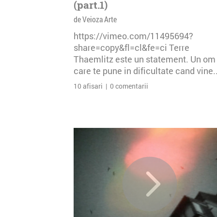
(part.1)
de Veioza Arte
https://vimeo.com/11495694?
share=copy&fl=cl&fe=ci Terre
Thaemlitz este un statement. Un om
care te pune in dificultate cand vine..
10 afisari | 0 comentarii