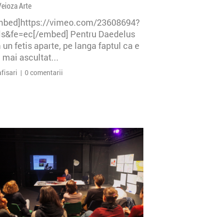
Veioza Arte
mbed]https://vimeo.com/23608694?
=ls&fe=ec[/embed] Pentru Daedelus
un fetis aparte, pe langa faptul ca e
 mai ascultat...
afisari | 0 comentarii