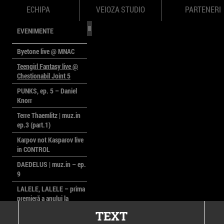
ECHIPA
VEIOZA STUDIO
PARTENERI
EVENIMENTE
Byetone live @ MNAC
Teengirl Fantasy live @
Chestionabil Joint 5
PUNKS, ep. 5 – Daniel
Knorr
Terre Thaemlitz | muz.in
ep.3 (part.1)
Karpov not Kasparov live
in CONTROL
DAEDELUS | muz.in – ep.
9
LALELE, LALELE – prima
premieră a anului la
MACAZ
TEXT
CinePOLSKA – filme