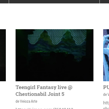
poloneze la București
PEOPLE OF ROMANIA se
lansează la galeria Simeza
All Stars For
Outernational
Teengirl Fantasy live @
PU
Chestionabil Joint 5
de 
de Veioza Arte
ht
sh