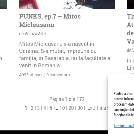
PUNKS, ep.7 – Mitos
Th
Micleusanu
At
de
de Veioza Arte
Va
Mitos Micleusanu s-a nascut in
de 
Ucraina. S-a mutat, impreuna cu
n
familia, in Basarabia, iar la facultate a
În
venit in Romania....
Li
și 
4995 afisari | 0 comentarii
Buc
30 
Pentru a oferi
Pagina 1 din 172
accesa informa
procesăm date,
2
3
4
5
10
20
30
»
Ultima »
1
...
...
consimțământu
funcționalități
Administrează 