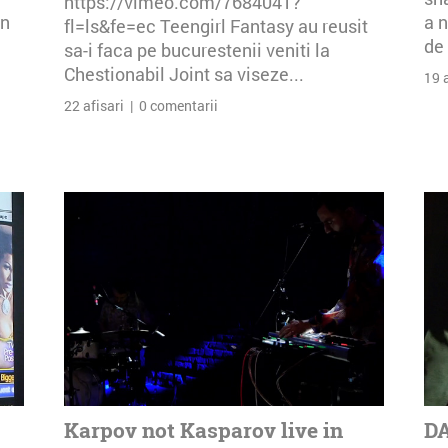
https://vimeo.com/7684041?
an
a n
fl=ls&fe=ec Teengirl Fantasy au reusit
de 
sa-i faca pe bucurestenii veniti la
Chestionabil Joint sa viseze...
19 
22 afisari | 0 comentarii
Karpov not Kasparov live in
DA