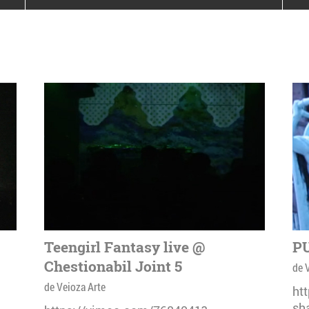
poloneze la București
PEOPLE OF ROMANIA se
lansează la galeria Simeza
All Stars For
Outernational
Teengirl Fantasy live @
PU
Chestionabil Joint 5
de 
de Veioza Arte
ht
sh