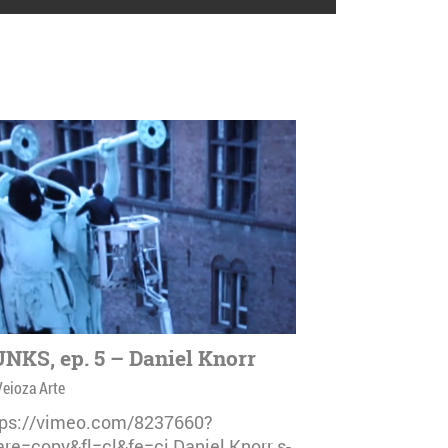
NKS, ep. 5 – Daniel Knorr
Veioza Arte
tps://vimeo.com/8237660?
are=copy&fl=cl&fe=ci Daniel Knorr s-