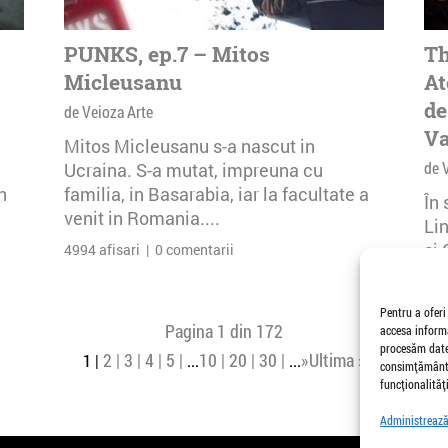
PUNKS, ep.7 – Mitos
Th
Micleusanu
At
de
de Veioza Arte
Va
Mitos Micleusanu s-a nascut in
de 
Ucraina. S-a mutat, impreuna cu
n
familia, in Basarabia, iar la facultate a
În
venit in Romania....
Li
și 
4994 afisari | 0 comentarii
Buc
29 
Pentru a oferi
Pagina 1 din 172
accesa informa
procesăm date,
2
3
4
5
10
20
30
»
Ultima »
1
...
...
consimțământu
funcționalități
Administrează 