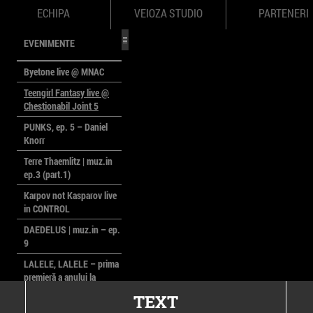
ECHIPA
VEIOZA STUDIO
PARTENERI
EVENIMENTE
Byetone live @ MNAC
Teengirl Fantasy live @
Chestionabil Joint 5
PUNKS, ep. 5 – Daniel
Knorr
Terre Thaemlitz | muz.in
ep.3 (part.1)
Karpov not Kasparov live
in CONTROL
DAEDELUS | muz.in – ep.
9
LALELE, LALELE – prima
premieră a anului la
MACAZ
TEXT
CinePOLSKA – filme