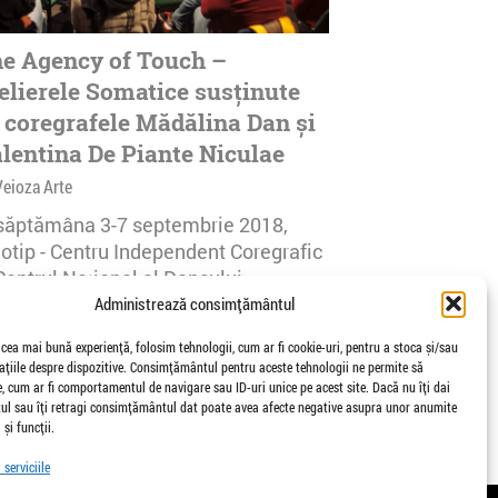
e Agency of Touch –
elierele Somatice susținute
 coregrafele Mădălina Dan și
lentina De Piante Niculae
Veioza Arte
 săptămâna 3-7 septembrie 2018,
notip - Centru Independent Coregrafic
Centrul Național al Dansului
urești...
Administrează consimțământul
afisari | 0 comentarii
 cea mai bună experiență, folosim tehnologii, cum ar fi cookie-uri, pentru a stoca și/sau
țiile despre dispozitive. Consimțământul pentru aceste tehnologii ne permite să
 cum ar fi comportamentul de navigare sau ID-uri unice pe acest site. Dacă nu îți dai
l sau îți retragi consimțământul dat poate avea afecte negative asupra unor anumite
 și funcții.
serviciile