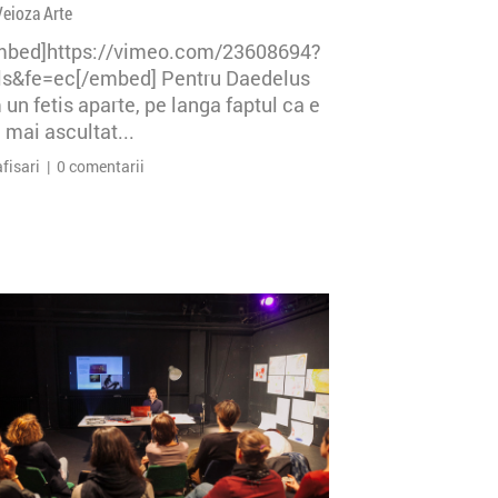
Veioza Arte
mbed]https://vimeo.com/23608694?
=ls&fe=ec[/embed] Pentru Daedelus
un fetis aparte, pe langa faptul ca e
 mai ascultat...
afisari | 0 comentarii