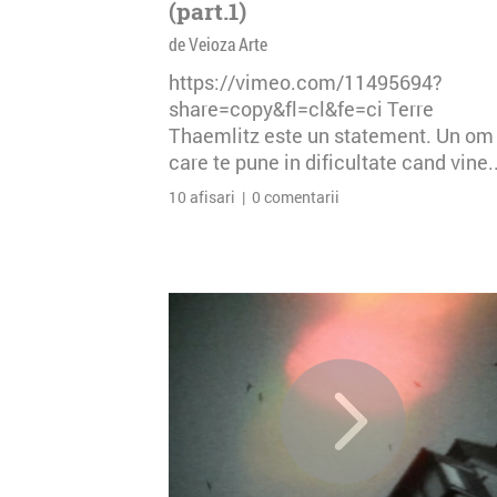
(part.1)
de Veioza Arte
https://vimeo.com/11495694?
share=copy&fl=cl&fe=ci Terre
Thaemlitz este un statement. Un om
care te pune in dificultate cand vine..
10 afisari | 0 comentarii