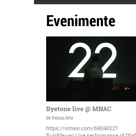
Evenimente
Byetone live @ MNAC
de Veioza Arte
https://vimeo.com/6904022?
fl=ls&fe=ec Live performance of Olaf