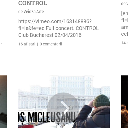
CONTROL
de 
de Veioza Arte
[e
fl
https://vimeo.com/163148886?
am 
fl=ls&fe=ec Full concert. CONTROL
cel
Club Bucharest 02/04/2016
.
14 
16 afisari | 0 comentarii