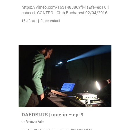
https://vimeo.com/163148886?fl=ls&fe=ec Full
concert. CONTROL Club Bucharest 02/04/2016
16 afisari | 0 comentarii
DAEDELUS | muz.in – ep. 9
de Veioza Arte