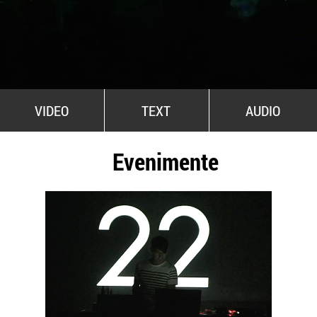
All Stars For Outernational
VIDEO
TEXT
AUDIO
Evenimente