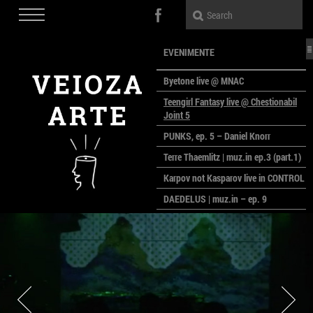
EVENIMENTE
Byetone live @ MNAC
Teengirl Fantasy live @ Chestionabil
Joint 5
PUNKS, ep. 5 – Daniel Knorr
Terre Thaemlitz | muz.in ep.3 (part.1)
Karpov not Kasparov live in CONTROL
DAEDELUS | muz.in – ep. 9
LALELE, LALELE – prima premieră a
anului la MACAZ
CinePOLSKA – filme poloneze la
București
PEOPLE OF ROMANIA se lansează la
galeria Simeza