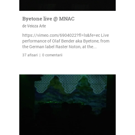
Byetone live @ MNAC
de Veioza Arte
https://vimeo.com/6904022?fl=ls&fe=ec Live
performance of Olaf Bender aka Byetone, from
the German label Raster Noton, at the...
37 afisari | 0 comentarii