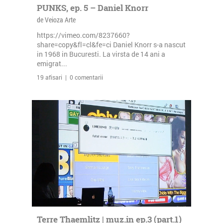
PUNKS, ep. 5 – Daniel Knorr
de Veioza Arte
https://vimeo.com/8237660?
share=copy&fl=cl&fe=ci Daniel Knorr s-a nascut
in 1968 in Bucuresti. La virsta de 14 ani a
emigrat...
19 afisari | 0 comentarii
Terre Thaemlitz | muz.in ep.3 (part.1)