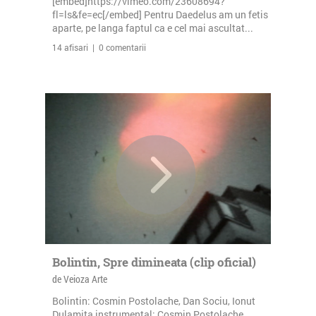
[embed]https://vimeo.com/23608694?
fl=ls&fe=ec[/embed] Pentru Daedelus am un fetis
aparte, pe langa faptul ca e cel mai ascultat...
14 afisari | 0 comentarii
Bolintin, Spre dimineata (clip oficial)
de Veioza Arte
Bolintin: Cosmin Postolache, Dan Sociu, Ionut
Dulamita instrumental: Cosmin Postolache