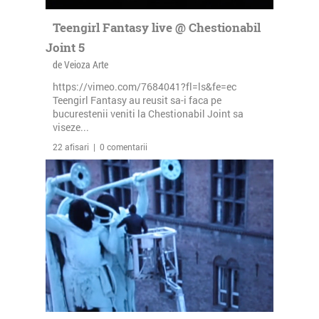
Teengirl Fantasy live @ Chestionabil
Joint 5
de Veioza Arte
https://vimeo.com/7684041?fl=ls&fe=ec
Teengirl Fantasy au reusit sa-i faca pe
bucurestenii veniti la Chestionabil Joint sa
viseze...
22 afisari | 0 comentarii