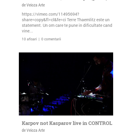
de Veioza Arte
https://vimeo.com/11495694?
share=copy&fl=cl&fe=ci Terre Thaemlitz este un
statement. Un om care te pune in dificultate cand
vine...
10 afisari | 0 comentarii
Karpov not Kasparov live in CONTROL
de Veioza Arte