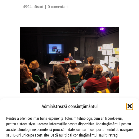
4994 afisari | 0 comentarii
The Agency of Touch – Atelierele
Administrează consimțământul
Somatice susținute de coregrafele
Mădălina Dan și Valentina De Piante
Pentru a oferi cea mai bună experiență, folosim tehnologii, cum ar fi cookie-uri,
pentru a stoca și/sau accesa informațiile despre dispozitive. Consimțământul pentru
Niculae
aceste tehnologii ne permite să procesăm date, cum ar fi comportamentul de navigare
de Veioza Arte
sau ID-uri unice pe acest site. Dacă nu îți dai consimțământul sau îți retragi