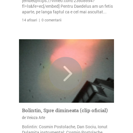
[embed]https://vimeo.com/23608694?
fl=ls&fe=ec[/embed] Pentru Daedelus am un fetis
aparte, pe langa faptul ca e cel mai ascultat...
14 afisari | 0 comentarii
Bolintin, Spre dimineata (clip oficial)
de Veioza Arte
Bolintin: Cosmin Postolache, Dan Sociu, Ionut
Dulamita instrumental: Cosmin Postolache