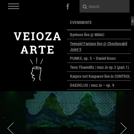
EVENIMENTE
Byetone live @ MNAC
Teengirl Fantasy live @ Chestionabil
Joint 5
PUNKS, ep. 5 – Daniel Knorr
Terre Thaemlitz | muz.in ep.3 (part.1)
Karpov not Kasparov live in CONTROL
DAEDELUS | muz.in – ep. 9
LALELE, LALELE – prima premieră a
anului la MACAZ
CinePOLSKA – filme poloneze la
București
PEOPLE OF ROMANIA se lansează la
galeria Simeza