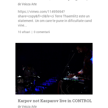
de Veioza Arte
https://vimeo.com/11495694?
share=copy&fl=cl&fe=ci Terre Thaemlitz este un
statement. Un om care te pune in dificultate cand
vine...
10 afisari | 0 comentarii
Karpov not Kasparov live in CONTROL
de Veioza Arte