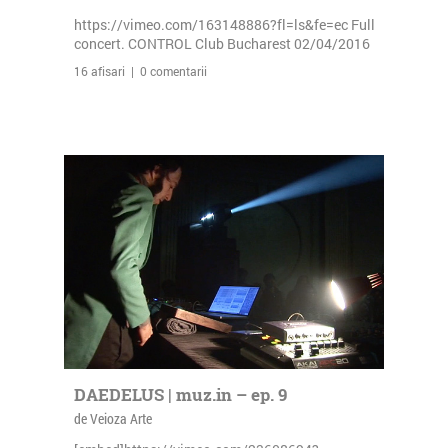
https://vimeo.com/163148886?fl=ls&fe=ec Full
concert. CONTROL Club Bucharest 02/04/2016
16 afisari | 0 comentarii
DAEDELUS | muz.in – ep. 9
de Veioza Arte