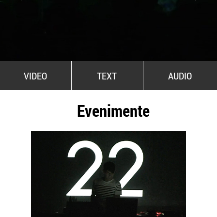
All Stars For Outernational
VIDEO
TEXT
AUDIO
Evenimente