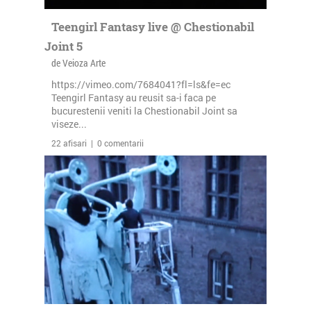
Teengirl Fantasy live @ Chestionabil
Joint 5
de Veioza Arte
https://vimeo.com/7684041?fl=ls&fe=ec
Teengirl Fantasy au reusit sa-i faca pe
bucurestenii veniti la Chestionabil Joint sa
viseze...
22 afisari | 0 comentarii