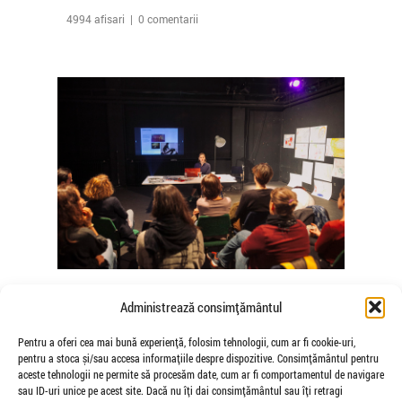
4994 afisari | 0 comentarii
The Agency of Touch – Atelierele
Administrează consimțământul
Somatice susținute de coregrafele
Mădălina Dan și Valentina De Piante
Pentru a oferi cea mai bună experiență, folosim tehnologii, cum ar fi cookie-uri,
pentru a stoca și/sau accesa informațiile despre dispozitive. Consimțământul pentru
Niculae
aceste tehnologii ne permite să procesăm date, cum ar fi comportamentul de navigare
de Veioza Arte
sau ID-uri unice pe acest site. Dacă nu îți dai consimțământul sau îți retragi