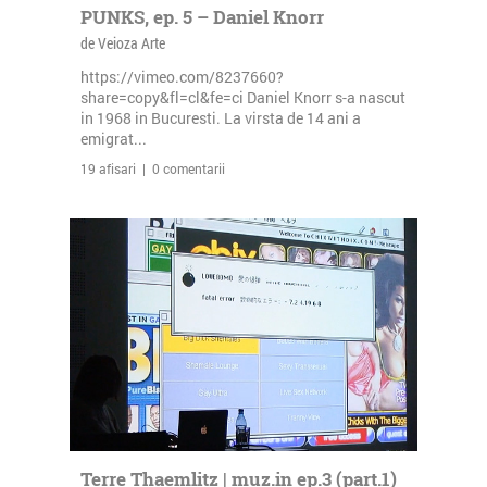
PUNKS, ep. 5 – Daniel Knorr
de Veioza Arte
https://vimeo.com/8237660?
share=copy&fl=cl&fe=ci Daniel Knorr s-a nascut
in 1968 in Bucuresti. La virsta de 14 ani a
emigrat...
19 afisari | 0 comentarii
Terre Thaemlitz | muz.in ep.3 (part.1)